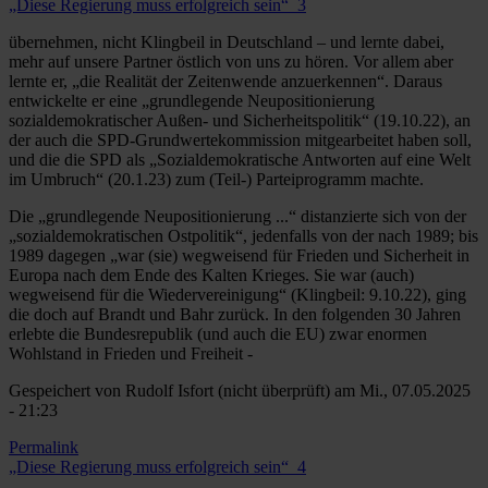
„Diese Regierung muss erfolgreich sein“_3
übernehmen, nicht Klingbeil in Deutschland – und lernte dabei,
mehr auf unsere Partner östlich von uns zu hören. Vor allem aber
lernte er, „die Realität der Zeitenwende anzuerkennen“. Daraus
entwickelte er eine „grundlegende Neupositionierung
sozialdemokratischer Außen- und Sicherheitspolitik“ (19.10.22), an
der auch die SPD-Grundwertekommission mitgearbeitet haben soll,
und die die SPD als „Sozialdemokratische Antworten auf eine Welt
im Umbruch“ (20.1.23) zum (Teil-) Parteiprogramm machte.
Die „grundlegende Neupositionierung ...“ distanzierte sich von der
„sozialdemokratischen Ostpolitik“, jedenfalls von der nach 1989; bis
1989 dagegen „war (sie) wegweisend für Frieden und Sicherheit in
Europa nach dem Ende des Kalten Krieges. Sie war (auch)
wegweisend für die Wiedervereinigung“ (Klingbeil: 9.10.22), ging
die doch auf Brandt und Bahr zurück. In den folgenden 30 Jahren
erlebte die Bundesrepublik (und auch die EU) zwar enormen
Wohlstand in Frieden und Freiheit -
Gespeichert von
Rudolf Isfort (nicht überprüft)
am Mi., 07.05.2025
- 21:23
Permalink
„Diese Regierung muss erfolgreich sein“_4