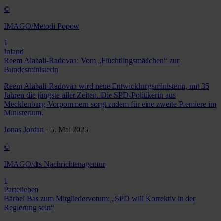
©
IMAGO/Metodi Popow
1
Inland
Reem Alabali-Radovan: Vom „Flüchtlingsmädchen“ zur
Bundesministerin
Reem Alabali-Radovan wird neue Entwicklungsministerin, mit 35
Jahren die jüngste aller Zeiten. Die SPD-Politikerin aus
Mecklenburg-Vorpommern sorgt zudem für eine zweite Premiere im
Ministerium.
Jonas Jordan
· 5. Mai 2025
©
IMAGO/dts Nachrichtenagentur
1
Parteileben
Bärbel Bas zum Mitgliedervotum: „SPD will Korrektiv in der
Regierung sein“