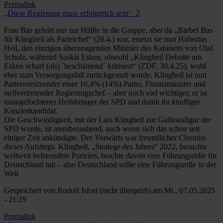
Permalink
„Diese Regierung muss erfolgreich sein“_2
Frau Bas gehört nur zur Hälfte in die Gruppe, aber da „Bärbel Bas
für Klingbeil als Parteichef“ (28.4.) war, ersetzt sie nun Hubertus
Heil, den einzigen überzeugenden Minister des Kabinetts von Olaf
Scholz, während Saskia Esken, obwohl „Klingbeil Debatte um
Esken scharf (als) `beschämend` kritisiert“ (ZDF, 30.4.25), wohl
eher zum Versorgungsfall zurückgestuft wurde. Klingbeil ist nun
Parteivorsitzender einer 16,4% (14%) Partei, Finanzminister und
stellvertretender Regierungschef – aber noch viel wichtiger, er ist
unangefochtener Heilsbringer der SPD und damit ihr künftiger
Kanzlerkandidat.
Die Geschwindigkeit, mit der Lars Klingbeil zur Gallionsfigur der
SPD wurde, ist atemberaubend, auch wenn sich das schon seit
einiger Zeit ankündigte. Der Vorwärts war freundlicher Chronist
dieses Aufstiegs. Klingbeil, „Stratege des Jahres“ 2022, besuchte
weltweit befreundete Parteien, brachte davon eine Führungsrolle für
Deutschland mit – also Deutschland sollte eine Führungsrolle in der
Welt
Gespeichert von
Rudolf Isfort (nicht überprüft)
am Mi., 07.05.2025
- 21:19
Permalink