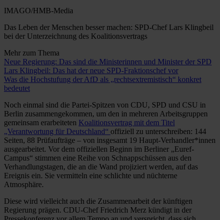
IMAGO/HMB-Media
Das Leben der Menschen besser machen: SPD-Chef Lars Klingbeil
bei der Unterzeichnung des Koalitionsvertrags
Mehr zum Thema
Neue Regierung: Das sind die Ministerinnen und Minister der SPD
Lars Klingbeil: Das hat der neue SPD-Fraktionschef vor
Was die Hochstufung der AfD als „rechtsextremistisch“ konkret
bedeutet
Noch einmal sind die Partei-Spitzen von CDU, SPD und CSU in
Berlin zusammengekommen, um den in mehreren Arbeitsgruppen
gemeinsam erarbeiteten
Koalitionsvertrag mit dem Titel
„Verantwortung für Deutschland“
offiziell zu unterschreiben: 144
Seiten, 88 Prüfaufträge – von insgesamt 19 Haupt-Verhandler*innen
ausgearbeitet. Vor dem offiziellen Beginn im Berliner „Euref-
Campus“ stimmen eine Reihe von Schnappschüssen aus den
Verhandlungstagen, die an die Wand projiziert werden, auf das
Ereignis ein. Sie vermitteln eine schlichte und nüchterne
Atmosphäre.
Diese wird vielleicht auch die Zusammenarbeit der künftigen
Regierung prägen. CDU-Chef Friedrich Merz kündigt in der
Pressekonferenz vor allem Tempo an und verspricht, dass sich