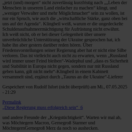
„jetzt (und) morgen“ nicht zuverlässig kurzfristig nach „„Leben der
Menschen in unserem Land einfacher zu machen“ klingt, und
„weniger Verwalter und mehr Möglichmacher“ sein zu wollen, ist
nur ein Spruch, wie auch die „wirtschaftliche Stärke, ganz oben bei
uns auf der Agenda“. Klingbeil weiß, warum er die ungedeckelte
Schuldenaufnahmeermächtigung für Aufrüstung nicht erwähnt.
Ich weiß nicht, ob er bei dieser Gelegenheit über unsere
unverbrüchliche Unterstützung der Ukraine gesprochen hat, ich
habe ihn aber gestern darüber reden hören. Über
Friedensvorstellungen seiner Regierung aber hat er nicht eine Silbe
verloren. Das ist vielleicht auch nicht zu erwarten, wenn „Russland
wird immer unser Feind bleiben“-Wadephul und „dass es Sicherheit
und Stabilität in Europa nicht gegen, sondern nur mit Russland
geben kann, gilt nicht mehr“-Klingbeil in einem Kabinett
versammelt sind, ergänzt durch „Taurus an die Ukraine“-Lieferer
Gespeichert von
Rudolf Isfort (nicht überprüft)
am Mi., 07.05.2025
- 21:29
Permalink
„Diese Regierung muss erfolgreich sein“_6
und andere Freunde der „Kriegstüchtigkeit“. Warten wir mal ab,
was Möchtegern Macron, Gernegroß Starmer und
MöchtegernGernegroß Merz da noch so aushecken.