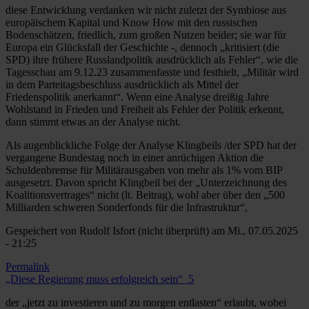
diese Entwicklung verdanken wir nicht zuletzt der Symbiose aus
europäischem Kapital und Know How mit den russischen
Bodenschätzen, friedlich, zum großen Nutzen beider; sie war für
Europa ein Glücksfall der Geschichte -, dennoch „kritisiert (die
SPD) ihre frühere Russlandpolitik ausdrücklich als Fehler“, wie die
Tagesschau am 9.12.23 zusammenfasste und festhielt, „Militär wird
in dem Parteitagsbeschluss ausdrücklich als Mittel der
Friedenspolitik anerkannt“. Wenn eine Analyse dreißig Jahre
Wohlstand in Frieden und Freiheit als Fehler der Politik erkennt,
dann stimmt etwas an der Analyse nicht.
Als augenblickliche Folge der Analyse Klingbeils /der SPD hat der
vergangene Bundestag noch in einer anrüchigen Aktion die
Schuldenbremse für Militärausgaben von mehr als 1% vom BIP
ausgesetzt. Davon spricht Klingbeil bei der „Unterzeichnung des
Koalitionsvertrages“ nicht (lt. Beitrag), wohl aber über den „500
Milliarden schweren Sonderfonds für die Infrastruktur“,
Gespeichert von
Rudolf Isfort (nicht überprüft)
am Mi., 07.05.2025
- 21:25
Permalink
„Diese Regierung muss erfolgreich sein“_5
der „jetzt zu investieren und zu morgen entlasten“ erlaubt, wobei