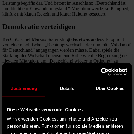
Leistungsbegriffs dar. Und betont im Anschluss: „Deutschland ist
und bleibt ein Einwanderungsland.“ Migration werde, so Klingbeil,
künftig mit klaren Regeln und klarer Haltung gesteuert.
Demokratie verteidigen
Bei CSU-Chef Markus Söder klingt das etwas anders: Er spricht
von einem politischen „Richtungswechsel“, der nun mit „Volldampf
für Deutschland“ angegangen werden müsse. Dabei spiele die
Stärkung der Wirtschaft ebenso eine Rolle wie die Begrenzung der
illegalen Migration, um „Deutschland wieder in Ordnung“ zu
bringen, wie Söder sagt.
Mit Blick auf den bevorstehenden Regierungswechsel weist SPD-
Chefin Saskia Esken darauf hin, dass Demokratie und
demokratische Übergänge keine Selbstverständlichkeit seien.
Zustimmung
Details
Über Cookies
Demokratie müsse jeden Tag gefördert und verteidigt werden,
erklärt sie. Angesichts der Tatsache, dass die AfD als größte
Oppositionspartei im Bundestag nun als
gesichert rechtsextrem
eingestuft worden sei, fordert Esken alle demokratischen Kräfte im
Diese Webseite verwendet Cookies
Parlament und auch außerhalb dazu auf, „diesem rechten Spuk ein
Wir verwenden Cookies, um Inhalte und Anzeigen zu
Ende zu setzen“.
personalisieren, Funktionen für soziale Medien anbieten
Neue SPD-Minister*innen: von jung bis
zu können und die Zugriffe auf unsere Website zu