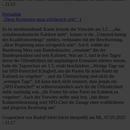
- 21:15
Permalink
„Diese Regierung muss erfolgreich sein“_1
Es ist atemberaubend: Kaum tickerte der Vorwärts am 5.5. , „das
sozialdemokratische Kabinett steht“, konnte er die „Unterzeichnung
des Koalitionsvertrags“ melden, verbunden mit der Beschwörung,
„diese Regierung muss erfolgreich sein“. Am 6. wählte der
Bundestag Merz zum Bundeskanzler, „ernannte“ ihn der
Bundespräsident und sein Kabinett. Was am 5. und in den Tagen
davor die Öffentlichkeit mit ungläubigem Erstaunen erleben musste,
hatte die Tagesschau am 1.5. exakt beschrieben: „Wenige Tage nur
hat SPD-Parteichef Klingbeil, um die Posten für seine Partei im
Kabinett zu vergeben“ – und die Überraschung sind nicht die
„wenigen Tage“. Ich kann mich nicht erinnern, dass jemals ein
„SPD-Parteichef“ so selbstverständlich auch für die Öffentlichkeit
dafür zuständig war, „die Posten für seine Partei im Kabinett zu
vergeben“. Auch der Vorwärts stellte stolz fest, „mit dieser
Kabinettsbesetzung setzt SPD-Chef die Zusage einer weiblicheren
und jüngeren Besetzung um“.
Gespeichert von
Rudolf Isfort (nicht überprüft)
am Mi., 07.05.2025
- 21:17