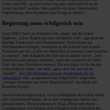
Union und SPD „ab dem ersten Tag plan- und kraftvoll an die
Arbeit machen“ werden. Merz spricht von einer „historischen
Verpflichtung, diese Koalition zum Erfolg zu führen“.
Regierung muss erfolgreich sein
Auch SPD-Chef Lars Klingbeil will „zügig“ mit der Arbeit
beginnen. „Diese Regierung muss erfolgreich sein“, sagt auch der
künftige Vizekanzler und Finanzminister. Deutschland auf
Wachstumskurs bringen, investieren in die Zukunft und in mehr
Sicherheit und das „Leben der Menschen in unserem Land einfacher
zu machen“, hebt Klingbeil die Ziele der Koalition hervor. „Jetzt
investieren und morgen entlasten“, auch das verspricht der SPD-
Chef, der klare Prioritäten benennt. Die wichtigste ist für ihn die
wirtschaftliche Stärke, das stehe „ganz oben bei uns auf der
Agenda“.
Der 500 Milliarden schwere Sonderfonds für die
Infrastruktur
solle „pragmatisch und zielgerichtet“ eingesetzt,
„weniger Verwalter und mehr Möglichmacher“ das Motto der
Koalition werden.
Doch betont Klingbeil auch, wer im Mittelpunkt der Politik stehen
soll: Arbeitnehmer*innen, die in den vergangenen Jahren viel
geleistet hätten. Ob Investitionen in Kitas, Pflege oder Rente –
Leistung müsse sich lohnen, stellt Klingbeil seine Definition des