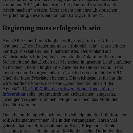
Union und SPD „ab dem ersten Tag plan- und kraftvoll an die
Arbeit machen“ werden. Merz spricht von einer „historischen
Verpflichtung, diese Koalition zum Erfolg zu führen“.
Regierung muss erfolgreich sein
Auch SPD-Chef Lars Klingbeil will „zügig“ mit der Arbeit
beginnen. „Diese Regierung muss erfolgreich sein“, sagt auch der
künftige Vizekanzler und Finanzminister. Deutschland auf
Wachstumskurs bringen, investieren in die Zukunft und in mehr
Sicherheit und das „Leben der Menschen in unserem Land einfacher
zu machen“, hebt Klingbeil die Ziele der Koalition hervor. „Jetzt
investieren und morgen entlasten“, auch das verspricht der SPD-
Chef, der klare Prioritäten benennt. Die wichtigste ist für ihn die
wirtschaftliche Stärke, das stehe „ganz oben bei uns auf der
Agenda“.
Der 500 Milliarden schwere Sonderfonds für die
Infrastruktur
solle „pragmatisch und zielgerichtet“ eingesetzt,
„weniger Verwalter und mehr Möglichmacher“ das Motto der
Koalition werden.
Doch betont Klingbeil auch, wer im Mittelpunkt der Politik stehen
soll: Arbeitnehmer*innen, die in den vergangenen Jahren viel
geleistet hätten. Ob Investitionen in Kitas, Pflege oder Rente –
Leistung müsse sich lohnen, stellt Klingbeil seine Definition des