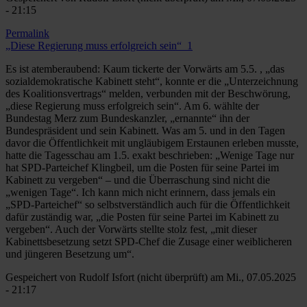
- 21:15
Permalink
„Diese Regierung muss erfolgreich sein“_1
Es ist atemberaubend: Kaum tickerte der Vorwärts am 5.5. , „das
sozialdemokratische Kabinett steht“, konnte er die „Unterzeichnung
des Koalitionsvertrags“ melden, verbunden mit der Beschwörung,
„diese Regierung muss erfolgreich sein“. Am 6. wählte der
Bundestag Merz zum Bundeskanzler, „ernannte“ ihn der
Bundespräsident und sein Kabinett. Was am 5. und in den Tagen
davor die Öffentlichkeit mit ungläubigem Erstaunen erleben musste,
hatte die Tagesschau am 1.5. exakt beschrieben: „Wenige Tage nur
hat SPD-Parteichef Klingbeil, um die Posten für seine Partei im
Kabinett zu vergeben“ – und die Überraschung sind nicht die
„wenigen Tage“. Ich kann mich nicht erinnern, dass jemals ein
„SPD-Parteichef“ so selbstverständlich auch für die Öffentlichkeit
dafür zuständig war, „die Posten für seine Partei im Kabinett zu
vergeben“. Auch der Vorwärts stellte stolz fest, „mit dieser
Kabinettsbesetzung setzt SPD-Chef die Zusage einer weiblicheren
und jüngeren Besetzung um“.
Gespeichert von
Rudolf Isfort (nicht überprüft)
am Mi., 07.05.2025
- 21:17