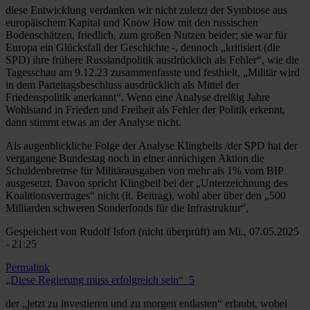
diese Entwicklung verdanken wir nicht zuletzt der Symbiose aus
europäischem Kapital und Know How mit den russischen
Bodenschätzen, friedlich, zum großen Nutzen beider; sie war für
Europa ein Glücksfall der Geschichte -, dennoch „kritisiert (die
SPD) ihre frühere Russlandpolitik ausdrücklich als Fehler“, wie die
Tagesschau am 9.12.23 zusammenfasste und festhielt, „Militär wird
in dem Parteitagsbeschluss ausdrücklich als Mittel der
Friedenspolitik anerkannt“. Wenn eine Analyse dreißig Jahre
Wohlstand in Frieden und Freiheit als Fehler der Politik erkennt,
dann stimmt etwas an der Analyse nicht.
Als augenblickliche Folge der Analyse Klingbeils /der SPD hat der
vergangene Bundestag noch in einer anrüchigen Aktion die
Schuldenbremse für Militärausgaben von mehr als 1% vom BIP
ausgesetzt. Davon spricht Klingbeil bei der „Unterzeichnung des
Koalitionsvertrages“ nicht (lt. Beitrag), wohl aber über den „500
Milliarden schweren Sonderfonds für die Infrastruktur“,
Gespeichert von
Rudolf Isfort (nicht überprüft)
am Mi., 07.05.2025
- 21:25
Permalink
„Diese Regierung muss erfolgreich sein“_5
der „jetzt zu investieren und zu morgen entlasten“ erlaubt, wobei