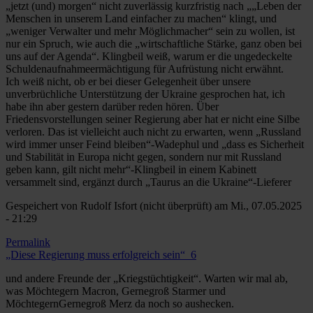
„jetzt (und) morgen“ nicht zuverlässig kurzfristig nach „„Leben der
Menschen in unserem Land einfacher zu machen“ klingt, und
„weniger Verwalter und mehr Möglichmacher“ sein zu wollen, ist
nur ein Spruch, wie auch die „wirtschaftliche Stärke, ganz oben bei
uns auf der Agenda“. Klingbeil weiß, warum er die ungedeckelte
Schuldenaufnahmeermächtigung für Aufrüstung nicht erwähnt.
Ich weiß nicht, ob er bei dieser Gelegenheit über unsere
unverbrüchliche Unterstützung der Ukraine gesprochen hat, ich
habe ihn aber gestern darüber reden hören. Über
Friedensvorstellungen seiner Regierung aber hat er nicht eine Silbe
verloren. Das ist vielleicht auch nicht zu erwarten, wenn „Russland
wird immer unser Feind bleiben“-Wadephul und „dass es Sicherheit
und Stabilität in Europa nicht gegen, sondern nur mit Russland
geben kann, gilt nicht mehr“-Klingbeil in einem Kabinett
versammelt sind, ergänzt durch „Taurus an die Ukraine“-Lieferer
Gespeichert von
Rudolf Isfort (nicht überprüft)
am Mi., 07.05.2025
- 21:29
Permalink
„Diese Regierung muss erfolgreich sein“_6
und andere Freunde der „Kriegstüchtigkeit“. Warten wir mal ab,
was Möchtegern Macron, Gernegroß Starmer und
MöchtegernGernegroß Merz da noch so aushecken.