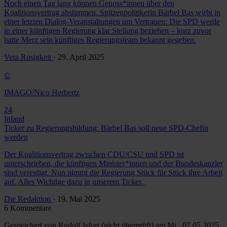
Noch einen Tag lang können Genoss*innen über den
Koalitionsvertrag abstimmen. Spitzenpolitikerin Bärbel Bas wirbt in
einer letzten Dialog-Veranstaltungen um Vertrauen: Die SPD werde
in einer künftigen Regierung klar Stellung beziehen – kurz zuvor
hatte Merz sein künftiges Regierungsteam bekannt gegeben.
Vera Rosigkeit
· 29. April 2025
©
IMAGO/Nico Herbertz
24
Inland
Ticker zu Regierungsbildung: Bärbel Bas soll neue SPD-Chefin
werden
Der Koalitionsvertrag zwischen CDU/CSU und SPD ist
unterschrieben, die künftigen Minister*innen und der Bundeskanzler
sind vereidigt. Nun nimmt die Regierung Stück für Stück ihre Arbeit
auf. Alles Wichtige dazu in unserem Ticker.
Die Redaktion
· 19. Mai 2025
6 Kommentare
Gespeichert von
Rudolf Isfort (nicht überprüft)
am Mi., 07.05.2025