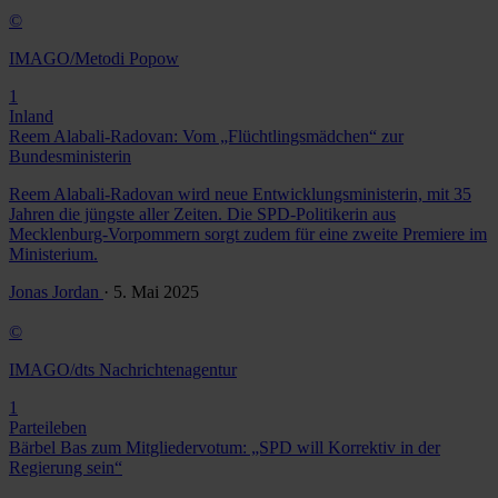
©
IMAGO/Metodi Popow
1
Inland
Reem Alabali-Radovan: Vom „Flüchtlingsmädchen“ zur
Bundesministerin
Reem Alabali-Radovan wird neue Entwicklungsministerin, mit 35
Jahren die jüngste aller Zeiten. Die SPD-Politikerin aus
Mecklenburg-Vorpommern sorgt zudem für eine zweite Premiere im
Ministerium.
Jonas Jordan
· 5. Mai 2025
©
IMAGO/dts Nachrichtenagentur
1
Parteileben
Bärbel Bas zum Mitgliedervotum: „SPD will Korrektiv in der
Regierung sein“