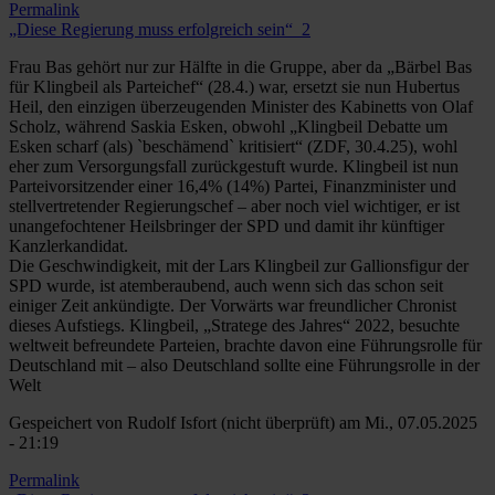
Permalink
„Diese Regierung muss erfolgreich sein“_2
Frau Bas gehört nur zur Hälfte in die Gruppe, aber da „Bärbel Bas
für Klingbeil als Parteichef“ (28.4.) war, ersetzt sie nun Hubertus
Heil, den einzigen überzeugenden Minister des Kabinetts von Olaf
Scholz, während Saskia Esken, obwohl „Klingbeil Debatte um
Esken scharf (als) `beschämend` kritisiert“ (ZDF, 30.4.25), wohl
eher zum Versorgungsfall zurückgestuft wurde. Klingbeil ist nun
Parteivorsitzender einer 16,4% (14%) Partei, Finanzminister und
stellvertretender Regierungschef – aber noch viel wichtiger, er ist
unangefochtener Heilsbringer der SPD und damit ihr künftiger
Kanzlerkandidat.
Die Geschwindigkeit, mit der Lars Klingbeil zur Gallionsfigur der
SPD wurde, ist atemberaubend, auch wenn sich das schon seit
einiger Zeit ankündigte. Der Vorwärts war freundlicher Chronist
dieses Aufstiegs. Klingbeil, „Stratege des Jahres“ 2022, besuchte
weltweit befreundete Parteien, brachte davon eine Führungsrolle für
Deutschland mit – also Deutschland sollte eine Führungsrolle in der
Welt
Gespeichert von
Rudolf Isfort (nicht überprüft)
am Mi., 07.05.2025
- 21:19
Permalink