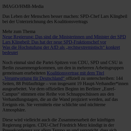
IMAGO/HMB-Media
Das Leben der Menschen besser machen: SPD-Chef Lars Klingbeil
bei der Unterzeichnung des Koalitionsvertrags
Mehr zum Thema
Neue Regierung: Das sind die Ministerinnen und Minister der SPD
Lars Klingbeil: Das hat der neue SPD-Fraktionschef vor
Was die Hochstufung der AfD als „rechtsextremistisch“ konkret
bedeutet
Noch einmal sind die Partei-Spitzen von CDU, SPD und CSU in
Berlin zusammengekommen, um den in mehreren Arbeitsgruppen
gemeinsam erarbeiteten
Koalitionsvertrag mit dem Titel
„Verantwortung für Deutschland“
offiziell zu unterschreiben: 144
Seiten, 88 Prüfaufträge – von insgesamt 19 Haupt-Verhandler*innen
ausgearbeitet. Vor dem offiziellen Beginn im Berliner „Euref-
Campus“ stimmen eine Reihe von Schnappschüssen aus den
Verhandlungstagen, die an die Wand projiziert werden, auf das
Ereignis ein. Sie vermitteln eine schlichte und nüchterne
Atmosphäre.
Diese wird vielleicht auch die Zusammenarbeit der künftigen
Regierung prägen. CDU-Chef Friedrich Merz kündigt in der
Pressekonferenz vor allem Tempo an und verspricht, dass sich