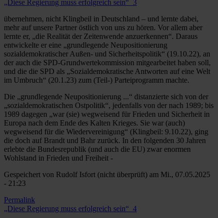
„Diese Regierung muss erfolgreich sein“_3
übernehmen, nicht Klingbeil in Deutschland – und lernte dabei,
mehr auf unsere Partner östlich von uns zu hören. Vor allem aber
lernte er, „die Realität der Zeitenwende anzuerkennen“. Daraus
entwickelte er eine „grundlegende Neupositionierung
sozialdemokratischer Außen- und Sicherheitspolitik“ (19.10.22), an
der auch die SPD-Grundwertekommission mitgearbeitet haben soll,
und die die SPD als „Sozialdemokratische Antworten auf eine Welt
im Umbruch“ (20.1.23) zum (Teil-) Parteiprogramm machte.
Die „grundlegende Neupositionierung ...“ distanzierte sich von der
„sozialdemokratischen Ostpolitik“, jedenfalls von der nach 1989; bis
1989 dagegen „war (sie) wegweisend für Frieden und Sicherheit in
Europa nach dem Ende des Kalten Krieges. Sie war (auch)
wegweisend für die Wiedervereinigung“ (Klingbeil: 9.10.22), ging
die doch auf Brandt und Bahr zurück. In den folgenden 30 Jahren
erlebte die Bundesrepublik (und auch die EU) zwar enormen
Wohlstand in Frieden und Freiheit -
Gespeichert von
Rudolf Isfort (nicht überprüft)
am Mi., 07.05.2025
- 21:23
Permalink
„Diese Regierung muss erfolgreich sein“_4