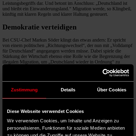
Leistungsbegriffs dar. Und betont im Anschluss: „Deutschland ist
und bleibt ein Einwanderungsland.“ Migration werde, so Klingbeil,
künftig mit klaren Regeln und klarer Haltung gesteuert.
Demokratie verteidigen
Bei CSU-Chef Markus Söder klingt das etwas anders: Er spricht
von einem politischen „Richtungswechsel“, der nun mit „Volldampf
für Deutschland“ angegangen werden müsse. Dabei spiele die
Stärkung der Wirtschaft ebenso eine Rolle wie die Begrenzung der
illegalen Migration, um „Deutschland wieder in Ordnung“ zu
bringen, wie Söder sagt.
Mit Blick auf den bevorstehenden Regierungswechsel weist SPD-
Chefin Saskia Esken darauf hin, dass Demokratie und
demokratische Übergänge keine Selbstverständlichkeit seien.
Zustimmung
Details
Über Cookies
Demokratie müsse jeden Tag gefördert und verteidigt werden,
erklärt sie. Angesichts der Tatsache, dass die AfD als größte
Oppositionspartei im Bundestag nun als
gesichert rechtsextrem
eingestuft worden sei, fordert Esken alle demokratischen Kräfte im
Diese Webseite verwendet Cookies
Parlament und auch außerhalb dazu auf, „diesem rechten Spuk ein
Wir verwenden Cookies, um Inhalte und Anzeigen zu
Ende zu setzen“.
personalisieren, Funktionen für soziale Medien anbieten
Neue SPD-Minister*innen: von jung bis
zu können und die Zugriffe auf unsere Website zu