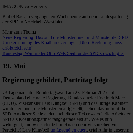
IMAGO/Nico Herbertz
Bärbel Bas am vergangenen Wochenende auf dem Landesparteitag
der SPD in Nordrhein-Westfalen.
Mehr zum Thema
Neue Regierung: Das sind die Ministerinnen und Minister der SPD
Unterzeichnung des Koalitionsvertrags: „Diese Regierung muss
erfolgreich sein“
Bundestag: Warum der Otto-Wels-Saal für die SPD so wichtig ist
19. Mai
Regierung gebildet, Parteitag folgt
73 Tage nach der Bundestagswahl am 23. Februar 2025 hat
Deutschland eine neue Regierung. Bundeskanzler Friedrich Merz
(CDU), Vizekanzler Lars Klingbeil (SPD) und das übrige Kabinett
wurden ernannt, die Ministerien aufgestellt, sieben davon führt die
SPD. An dieser Stelle endet auch dieser Ticker – doch die Arbeit der
SPD als Koalitionspartner fängt gerade erst an. Wie es nun
weitergeht, und wie sich die Partei nach dem Versprechen von
Parteichef Lars Klingbeil
umfassend erneuert
, erfahrt ihr in unserem