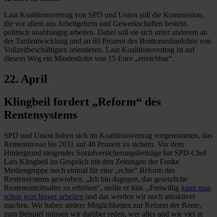
Laut Koalitionsvertrag von SPD und Union soll die Kommission,
die vor allem aus Arbeitgebern und Gewerkschaften besteht,
politisch unabhängig arbeiten. Dabei soll sie sich unter anderem an
der Tarifentwicklung und an 60 Prozent des Bruttomedianlohns von
Vollzeitbeschäftigten orientieren. Laut Koalitionsvertrag ist auf
diesem Weg ein Mindestlohn von 15 Euro „erreichbar“.
22. April
Klingbeil fordert „Reform“ des
Rentensystems
SPD und Union haben sich im Koalitionsvertrag vorgenommen, das
Rentenniveau bis 2031 auf 48 Prozent zu sichern. Vor dem
Hintergrund steigender Sozialversicherungsbeiträge hat SPD-Chef
Lars Klingbeil im Gespräch mit den Zeitungen der Funke
Mediengruppe noch einmal für eine „echte“ Reform des
Rentensystems geworben. „Ich bin dagegen, das gesetzliche
Renteneintrittsalter zu erhöhen“, stellte er klar. „Freiwillig
kann man
schon jetzt länger arbeiten
und das werden wir noch attraktiver
machen. Wir haben andere Möglichkeiten zur Reform der Rente,
zum Beispiel müssen wir darüber reden, wer alles und wie viel in