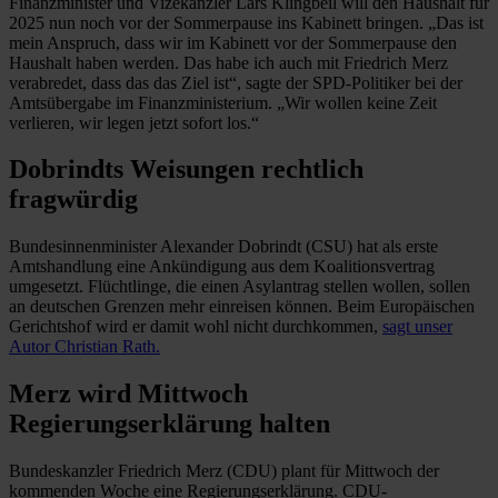
Finanzminister und Vizekanzler Lars Klingbeil will den Haushalt für
2025 nun noch vor der Sommerpause ins Kabinett bringen. „Das ist
mein Anspruch, dass wir im Kabinett vor der Sommerpause den
Haushalt haben werden. Das habe ich auch mit Friedrich Merz
verabredet, dass das das Ziel ist“, sagte der SPD-Politiker bei der
Amtsübergabe im Finanzministerium. „Wir wollen keine Zeit
verlieren, wir legen jetzt sofort los.“
Dobrindts Weisungen rechtlich
fragwürdig
Bundesinnenminister Alexander Dobrindt (CSU) hat als erste
Amtshandlung eine Ankündigung aus dem Koalitionsvertrag
umgesetzt. Flüchtlinge, die einen Asylantrag stellen wollen, sollen
an deutschen Grenzen mehr einreisen können. Beim Europäischen
Gerichtshof wird er damit wohl nicht durchkommen,
sagt unser
Autor Christian Rath.
Merz wird Mittwoch
Regierungserklärung halten
Bundeskanzler Friedrich Merz (CDU) plant für Mittwoch der
kommenden Woche eine Regierungserklärung. CDU-