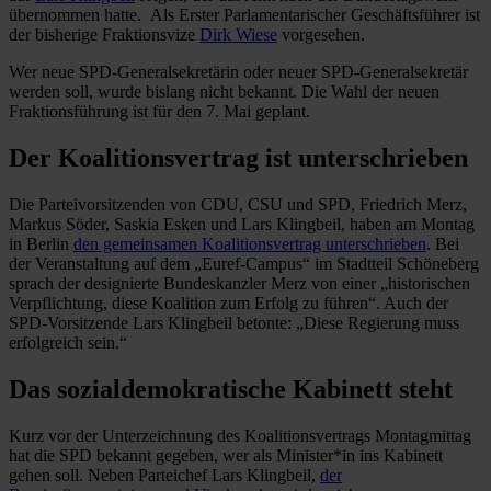
übernommen hatte. Als Erster Parlamentarischer Geschäftsführer ist
der bisherige Fraktionsvize
Dirk Wiese
vorgesehen.
Wer neue SPD-Generalsekretärin oder neuer SPD-Generalsekretär
werden soll, wurde bislang nicht bekannt. Die Wahl der neuen
Fraktionsführung ist für den 7. Mai geplant.
Der Koalitionsvertrag ist unterschrieben
Die Parteivorsitzenden von CDU, CSU und SPD, Friedrich Merz,
Markus Söder, Saskia Esken und Lars Klingbeil, haben am Montag
in Berlin
den gemeinsamen Koalitionsvertrag unterschrieben
. Bei
der Veranstaltung auf dem „Euref-Campus“ im Stadtteil Schöneberg
sprach der designierte Bundeskanzler Merz von einer „historischen
Verpflichtung, diese Koalition zum Erfolg zu führen“. Auch der
SPD-Vorsitzende Lars Klingbeil betonte: „Diese Regierung muss
erfolgreich sein.“
Das sozialdemokratische Kabinett steht
Kurz vor der Unterzeichnung des Koalitionsvertrags Montagmittag
hat die SPD bekannt gegeben, wer als Minister*in ins Kabinett
gehen soll. Neben Parteichef Lars Klingbeil,
der