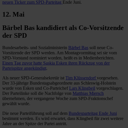
neuen Ticker zum SPD-Parteitag
Ende Juni.
12. Mai
Bärbel Bas kandidiert als Co-Vorsitzende
der SPD
Bundesarbeits- und Sozialministerin
Bärbel Bas
soll neue Co-
Vorsitzende der SPD werden. Am Montagvormittag sei sie vom
SPD-Vorstand nominiert worden, heißt es in Medienberichten.
Einen Tag zuvor hatte Saskia Esken ihren Rückzug von der
Parteispitze angekündigt
.
Als neuer SPD-Generalsekretär ist
Tim Klüssendorf
vorgesehen.
Der 33-jährige Bundestagsabgeordnete aus Schleswig-Holstein
wurde von Esken und Co-Parteichef
Lars Klingbeil
vorgeschlagen.
Der Parteilinke soll die Nachfolge von
Matthias Miersch
übernehmen, der vergangene Woche zum SPD-Fraktionschef
gewählt wurde.
Die neue Parteiführung soll auf dem
Bundesparteitag Ende Juni
bestimmt werden. Es wird erwartet, dass Klingbeil für zwei weitere
Jahre an der Spitze der Partei antritt.