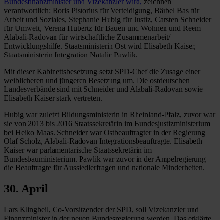
Bundesfinanzminister und Vizekanzler wird,
zeichnen
verantwortlich: Boris Pistorius für Verteidigung, Bärbel Bas für
Arbeit und Soziales, Stephanie Hubig für Justiz, Carsten Schneider
für Umwelt, Verena Hubertz für Bauen und Wohnen und Reem
Alabali-Radovan für wirtschaftliche Zusammenarbeit/
Entwicklungshilfe. Staatsministerin Ost wird Elisabeth Kaiser,
Staatsministerin Integration Natalie Pawlik.
Mit dieser Kabinettsbesetzung setzt SPD-Chef die Zusage einer
weiblicheren und jüngeren Besetzung um. Die ostdeutschen
Landesverbände sind mit Schneider und Alabali-Radovan sowie
Elisabeth Kaiser stark vertreten.
Hubig war zuletzt Bildungsministerin in Rheinland-Pfalz, zuvor war
sie von 2013 bis 2016 Staatssekretärin im Bundesjustizministerium
bei Heiko Maas. Schneider war Ostbeauftragter in der Regierung
Olaf Scholz, Alabali-Radovan Integrationsbeauftragte. Elisabeth
Kaiser war parlamentarische Staatssekretärin im
Bundesbauministerium. Pawlik war zuvor in der Ampelregierung
die Beauftragte für Aussiedlerfragen und nationale Minderheiten.
30. April
Lars Klingbeil, Co-Vorsitzender der SPD, soll Vizekanzler und
Finanzminister in der neuen Bundesregierung werden. Das erklärte