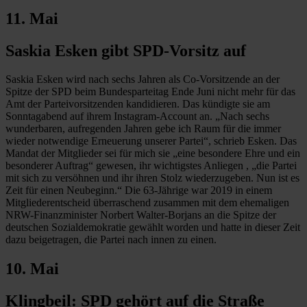
11. Mai
Saskia Esken gibt SPD-Vorsitz auf
Saskia Esken wird nach sechs Jahren als Co-Vorsitzende an der
Spitze der SPD beim Bundesparteitag Ende Juni nicht mehr für das
Amt der Parteivorsitzenden kandidieren. Das kündigte sie am
Sonntagabend auf ihrem Instagram-Account an. „Nach sechs
wunderbaren, aufregenden Jahren gebe ich Raum für die immer
wieder notwendige Erneuerung unserer Partei“, schrieb Esken. Das
Mandat der Mitglieder sei für mich sie „eine besondere Ehre und ein
besonderer Auftrag“ gewesen, ihr wichtigstes Anliegen , „die Partei
mit sich zu versöhnen und ihr ihren Stolz wiederzugeben. Nun ist es
Zeit für einen Neubeginn.“ Die 63-Jährige war 2019 in einem
Mitgliederentscheid überraschend zusammen mit dem ehemaligen
NRW-Finanzminister Norbert Walter-Borjans an die Spitze der
deutschen Sozialdemokratie gewählt worden und hatte in dieser Zeit
dazu beigetragen, die Partei nach innen zu einen.
10. Mai
Klingbeil: SPD gehört auf die Straße