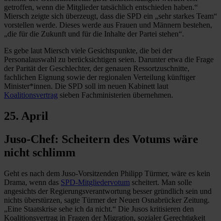
getroffen, wenn die Mitglieder tatsächlich entschieden haben.“
Miersch zeigte sich überzeugt, dass die SPD ein „sehr starkes Team“
vorstellen werde. Dieses werde aus Frauen und Männern bestehen,
„die für die Zukunft und für die Inhalte der Partei stehen“.
Es gebe laut Miersch viele Gesichtspunkte, die bei der
Personalauswahl zu berücksichtigen seien. Darunter etwa die Frage
der Parität der Geschlechter, der genauen Ressortzuschnitte,
fachlichen Eignung sowie der regionalen Verteilung künftiger
Minister*innen. Die SPD soll im neuen Kabinett laut
Koalitionsvertrag
sieben Fachministerien übernehmen.
25. April
Juso-Chef: Scheitern des Votums wäre
nicht schlimm
Geht es nach dem Juso-Vorsitzenden Philipp Türmer, wäre es kein
Drama, wenn das
SPD-Mitgliedervotum
scheitert. Man solle
angesichts der Regierungsverantwortung besser gründlich sein und
nichts überstürzen, sagte Türmer der Neuen Osnabrücker Zeitung.
„Eine Staatskrise sehe ich da nicht.“ Die Jusos kritisieren den
Koalitionsvertrag in Fragen der Migration, sozialer Gerechtigkeit