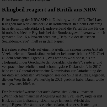
Klingbeil reagiert auf Kritik aus NRW
Beim Parteitag der NRW-SPD in Duisburg wurde SPD-Chef Lars
Klingbeil mit Kritik aus der Basis konfrontiert. In einem Leitantrag
hatte der mitgliederstärkste Landesverband die Parteiführung für das
historisch schlechte Ergebnis bei der Bundestagswahl verantwortlich
gemacht. Die 16,4 Prozent seien ein „Tiefpunkt der deutschen
Sozialdemokratie“, hieß es in dem Papier.
Bei seiner ersten Rede auf einem Parteitag in seinem neuen Amt als
Vizekanzler und Bundesfinanzminister bekannte sich der SPD-Chef
zu dem schlechten Ergebnis. „Was war das wohl sonst, als ein
‚Tiefpunkt in der Geschichte der Sozialdemokratie‘?“, sagte er und
versprach eine „ehrliche und schonungslose Diskussion“. In 2017
habe er als Generalsekretär eine Kommission zur Aufarbeitung des
bis dato schlechtesten Wahlergebnisses der SPD in Auftrag gegeben,
die den Weg für den Wahlerfolg in 2021 geebnet habe. Daran wolle
man jetzt anschließen.
Der Parteichef warnte aber auch davor, sich klein zu machen.
„Wenn ich hier manchen Abgesang auf die SPD lese“, sagte er mit
Blick auf den Leitantrag. „Dann sage ich euch: Wischt das
weg.“ Eigene Versäumnisse sehe er darin, dass er sich nicht gut