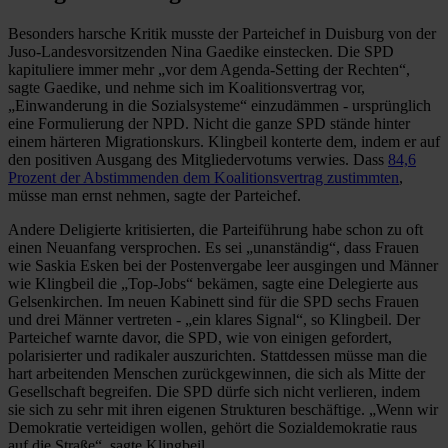
Besonders harsche Kritik musste der Parteichef in Duisburg von der
Juso-Landesvorsitzenden Nina Gaedike einstecken. Die SPD
kapituliere immer mehr „vor dem Agenda-Setting der Rechten“,
sagte Gaedike, und nehme sich im Koalitionsvertrag vor,
„Einwanderung in die Sozialsysteme“ einzudämmen - ursprünglich
eine Formulierung der NPD. Nicht die ganze SPD stände hinter
einem härteren Migrationskurs. Klingbeil konterte dem, indem er auf
den positiven Ausgang des Mitgliedervotums verwies. Dass
84,6
Prozent der Abstimmenden dem Koalitionsvertrag zustimmten
,
müsse man ernst nehmen, sagte der Parteichef.
Andere Deligierte kritisierten, die Parteiführung habe schon zu oft
einen Neuanfang versprochen. Es sei „unanständig“, dass Frauen
wie Saskia Esken bei der Postenvergabe leer ausgingen und Männer
wie Klingbeil die „Top-Jobs“ bekämen, sagte eine Delegierte aus
Gelsenkirchen. Im neuen Kabinett sind für die SPD sechs Frauen
und drei Männer vertreten - „ein klares Signal“, so Klingbeil. Der
Parteichef warnte davor, die SPD, wie von einigen gefordert,
polarisierter und radikaler auszurichten. Stattdessen müsse man die
hart arbeitenden Menschen zurückgewinnen, die sich als Mitte der
Gesellschaft begreifen. Die SPD dürfe sich nicht verlieren, indem
sie sich zu sehr mit ihren eigenen Strukturen beschäftige. „Wenn wir
Demokratie verteidigen wollen, gehört die Sozialdemokratie raus
auf die Straße“, sagte Klingbeil.