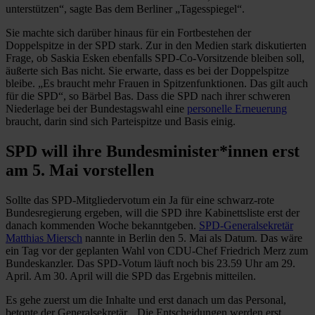
unterstützen“, sagte Bas dem Berliner „Tagesspiegel“.
Sie machte sich darüber hinaus für ein Fortbestehen der
Doppelspitze in der SPD stark. Zur in den Medien stark diskutierten
Frage, ob Saskia Esken ebenfalls SPD-Co-Vorsitzende bleiben soll,
äußerte sich Bas nicht. Sie erwarte, dass es bei der Doppelspitze
bleibe. „Es braucht mehr Frauen in Spitzenfunktionen. Das gilt auch
für die SPD“, so Bärbel Bas. Dass die SPD nach ihrer schweren
Niederlage bei der Bundestagswahl eine
personelle Erneuerung
braucht, darin sind sich Parteispitze und Basis einig.
SPD will ihre Bundesminister*innen erst
am 5. Mai vorstellen
Sollte das SPD-Mitgliedervotum ein Ja für eine schwarz-rote
Bundesregierung ergeben, will die SPD ihre Kabinettsliste erst der
danach kommenden Woche bekanntgeben.
SPD-Generalsekretär
Matthias Miersch
nannte in Berlin den 5. Mai als Datum. Das wäre
ein Tag vor der geplanten Wahl von CDU-Chef Friedrich Merz zum
Bundeskanzler. Das SPD-Votum läuft noch bis 23.59 Uhr am 29.
April. Am 30. April will die SPD das Ergebnis mitteilen.
Es gehe zuerst um die Inhalte und erst danach um das Personal,
betonte der Generalsekretär. „Die Entscheidungen werden erst