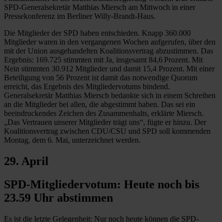
SPD-Generalsekretär Matthias Miersch am Mittwoch in einer
Pressekonferenz im Berliner Willy-Brandt-Haus.
Die Mitglieder der SPD haben entschieden. Knapp 360.000
Mitglieder waren in den vergangenen Wochen aufgerufen, über den
mit der Union ausgehandelten Koalitionsvertrag abzustimmen. Das
Ergebnis: 169.725 stimmten mit Ja, insgesamt 84,6 Prozent. Mit
Nein stimmten 30.912 Mitglieder und damit 15,4 Prozent. Mit einer
Beteiligung von 56 Prozent ist damit das notwendige Quorum
erreicht, das Ergebnis des Mitgliedervotums bindend.
Generalsekretär Matthias Miersch bedankte sich in einem Schreiben
an die Mitglieder bei allen, die abgestimmt haben.
Das sei ein
beeindruckendes Zeichen des Zusammenhalts, erklärte Miersch.
„Das Vertrauen unserer Mitglieder trägt uns“, fügte er hinzu. Der
Koalitionsvertrag zwischen CDU/CSU und SPD
soll kommenden
Montag, dem 6. Mai, unterzeichnet werden.
29. April
SPD-Mitgliedervotum: Heute noch bis
23.59 Uhr abstimmen
Es ist die letzte Gelegenheit: Nur noch heute können die SPD-