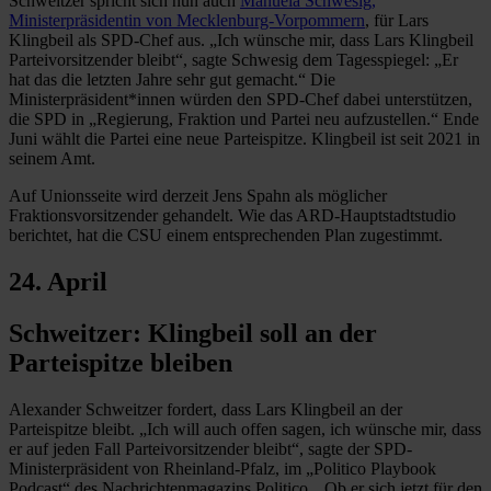
Schweitzer spricht sich nun auch
Manuela Schwesig,
Ministerpräsidentin von Mecklenburg-Vorpommern
, für Lars
Klingbeil als SPD-Chef aus. „Ich wünsche mir, dass Lars Klingbeil
Parteivorsitzender bleibt“, sagte Schwesig dem Tagesspiegel: „Er
hat das die letzten Jahre sehr gut gemacht.“ Die
Ministerpräsident*innen würden den SPD-Chef dabei unterstützen,
die SPD in „Regierung, Fraktion und Partei neu aufzustellen.“ Ende
Juni wählt die Partei eine neue Parteispitze. Klingbeil ist seit 2021 in
seinem Amt.
Auf Unionsseite wird derzeit Jens Spahn als möglicher
Fraktionsvorsitzender gehandelt. Wie das ARD-Hauptstadtstudio
berichtet, hat die CSU einem entsprechenden Plan zugestimmt.
24. April
Schweitzer: Klingbeil soll an der
Parteispitze bleiben
Alexander Schweitzer fordert, dass Lars Klingbeil an der
Parteispitze bleibt. „Ich will auch offen sagen, ich wünsche mir, dass
er auf jeden Fall Parteivorsitzender bleibt“, sagte der SPD-
Ministerpräsident von Rheinland-Pfalz, im „Politico Playbook
Podcast“ des Nachrichtenmagazins Politico. „Ob er sich jetzt für den