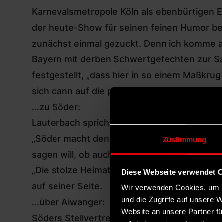
Karnevalsmetropole Köln als ebenbürtigen Er
der heute-Show für seinen feinen Humor bek
zunächst einmal gezuckt. Denn ich komme aus 
Bayern mit derben Schwertgefechten zur Sa
festgestellt, „dass hier in so einem Maßkrug
sich dann auf die politische Konkurrenz ein.
...zu Söder:
Lauterbach spricht das Kostüm an, mit dem 
„Söder macht den Elvis der späten Jahre, de
Zustimmung
sagen will, ob auch für ihn die besten Jahre
„Die stolze Heimat von Haxe und Semmelknöd
Diese Webseite verwendet 
auf seiner Seite.
Wir verwenden Cookies, um I
und die Zugriffe auf unsere 
...über Aiwanger:
Website an unsere Partner fü
Söders Stellvertreter Hubert Aiwanger ist n