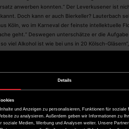
satz anwerben konnten.“ Der Leverkusener ist nicht
annt. Doch kann er auch Bierkeller? Lauterbach sel
Köln, wo im Karneval der feinste intellektuelle Flo
che geht.“ Deswegen unterschätze er die Aufgabe 
 so viel Alkohol ist wie bei uns in 20 Kölsch-Gläsern
der bayerische Ministerpräsident bei der BR-Sendun
r schon viel Show gemacht hat und nicht mehr singe
Details
 vorbei sind.“ Aktuell falle Söder vor allem durch „
el hat das nicht verdient“, meint Lauterbach und 
Cookies
nhalte und Anzeigen zu personalisieren, Funktionen für soziale
Website zu analysieren. Außerdem geben wir Informationen zu I
r soziale Medien, Werbung und Analysen weiter. Unsere Partner
icht nur Wirtschaftsminister in Bayern, sondern au