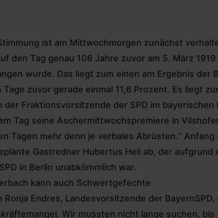
Stimmung ist am Mittwochmorgen zunächst verhalten 
uf den Tag genau 106 Jahre zuvor am 5. März 1919 
ngen wurde. Das liegt zum einen
am Ergebnis der 
 Tage zuvor gerade einmal 11,6 Prozent. Es liegt zu
 der Fraktionsvorsitzende der SPD im bayerischen
em Tag seine Aschermittwochspremiere in Vilshofen 
en Tagen mehr denn je verbales Abrüsten.“ Anfang
eplante Gastredner Hubertus Heil ab,
der aufgrund
SPD in Berlin unabkömmlich war
.
erbach kann auch Schwertgefechte
h
Ronja Endres, Landesvorsitzende der BayernSPD
,
kräftemangel. Wir mussten nicht lange suchen, bis w