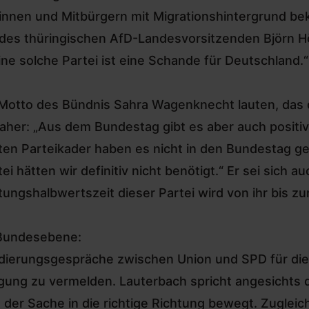
nnen und Mitbürgern mit Migrationshintergrund beke
des thüringischen AfD-Landesvorsitzenden Björn H
Eine solche Partei ist eine Schande für Deutschland.“
Motto des Bündnis Sahra Wagenknecht lauten, das d
aher: „Aus dem Bundestag gibt es aber auch positi
 Parteikader haben es nicht in den Bundestag gesch
hätten wir definitiv nicht benötigt.“ Er sei sich a
ltungshalbwertszeit dieser Partei wird von ihr bis z
 Bundesebene:
ondierungsgespräche zwischen Union und SPD für di
igung zu vermelden
. Lauterbach spricht angesichts
der Sache in die richtige Richtung bewegt. Zugleich