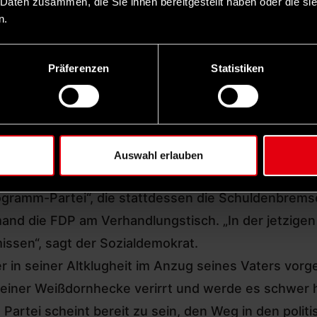
 Daten zusammen, die Sie ihnen bereitgestellt haben oder die s
im Freistaat gewinnen, um so in den Bundestag einzu
n.
 Dank gilt allen Wählerinnen und Wählern hier in B
ch zu ihm ist der Vorwurf des Populismus bei Mark
Präferenzen
Statistiken
n Stammtisch auf Beinen nennen. „Ich habe gehört,
enen Bruder im Verdacht hat“, spielt Lauterbach au
Auswahl erlauben
 angehören wird ein früherer Koalitionspartner der
Programm-Partei“, die stattdessen die Schuldenbrem
nd die FDP am Verhandlungstisch. „In der jetzigen
issen“, sagt der Sozialdemokrat.
ger in seiner Altklugheit im Anzug seines Vaters vor
 einer Weißdornhecke verirrt und werde es schwer h
artei scheint bereit zu sein, den Weg in den polit