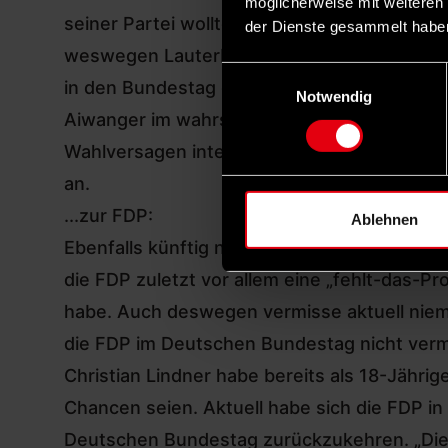
möglicherweise mit weiteren
seiner Partei wollte er drei Direktmandate 
der Dienste gesammelt habe
weswegen Lauterbach sagt: „Mein besonderer
Einwilligungsauswahl
in den Bundestag gewählt haben. Im Verglei
Notwendig
Aiwanger im wahrsten Sinne des Wortes eine
Wahlversagen intensiv sucht und seinen eig
an.
...zur FDP:
Ablehnen
Ebenfalls künftig nicht mehr dem Bundestag
die FDP zuletzt vor allem eine „fehlt-das-
habe. Auch deswegen vermisse aktuell niema
die FDP im Deutschen Bundestag nicht verm
Christian Lindner habe bereits als 18-Jähri
Chancen seien. Aktuell habe sich die FDP in
Deutschen Bundestag zurückzukehren. „Die P