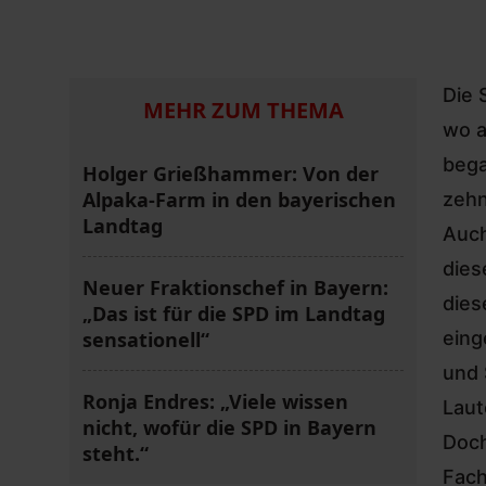
Die 
MEHR ZUM THEMA
wo a
bega
Holger Grießhammer: Von der
Alpaka-Farm in den bayerischen
zehn
Landtag
Auch
dies
Neuer Fraktionschef in Bayern:
dies
„Das ist für die SPD im Landtag
sensationell“
eing
und 
Ronja Endres: „Viele wissen
Laut
nicht, wofür die SPD in Bayern
Doc
steht.“
Fach