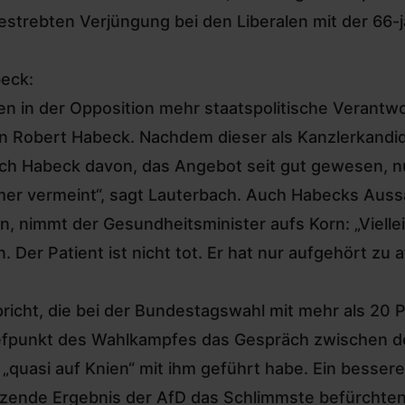
gestrebten Verjüngung bei den Liberalen mit der 6
beck:
en in der Opposition mehr staatspolitische Verantwor
 von Robert Habeck. Nachdem dieser als Kanzlerkand
ch Habeck davon, das Angebot seit gut gewesen, nur 
mer vermeint“, sagt Lauterbach. Auch Habecks Auss
n, nimmt der Gesundheitsminister aufs Korn: „Vielle
Der Patient ist nicht tot. Er hat nur aufgehört zu 
spricht, die bei der Bundestagswahl mit mehr als 20
 Tiefpunkt des Wahlkampfes das Gespräch zwischen 
 „quasi auf Knien“ mit ihm geführt habe. Ein besser
ürzende Ergebnis der AfD das Schlimmste befürchte