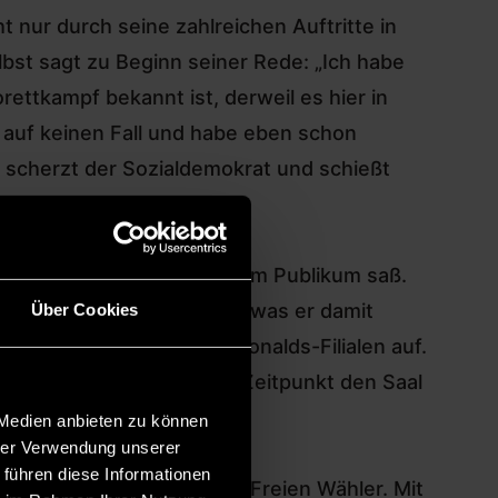
 nur durch seine zahlreichen Auftritte in
bst sagt zu Beginn seiner Rede: „Ich habe
rettkampf bekannt ist, derweil es hier in
auf keinen Fall und habe eben schon
“, scherzt der Sozialdemokrat und schießt
g „Fastnacht in Franken“ im Publikum saß.
n konnte. Ich weiß nicht, was er damit
Über Cookies
Pommes-Populismus“ in McDonalds-Filialen auf.
hat spätestens ab diesem Zeitpunkt den Saal
 Medien anbieten zu können
hrer Verwendung unserer
 führen diese Informationen
ch Bundesvorsitzender der Freien Wähler. Mit