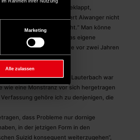
ie im Rahmen Ihrer Nutzung
ziehen. Beides hat nicht geklappt,
ayern dafür, dass sie Hubert Aiwanger nicht
us Söder völlig unangebracht.“ Man könne
Marketing
 dass er die Schuld für das eigene
f
Aiwangers Flugblatt-Affäre
vor zwei Jahren
Alle zulassen
 Sozialdemokrat*innen. Für Lauterbach war
se wie eine Monstranz vor sich hergetragen
 Verfassung gehöre ich zu denjenigen, die
getragen, dass Probleme nur dornige
aben, in der jetzigen Form in den
ischen Suizid konsequent weiterzugehen“,