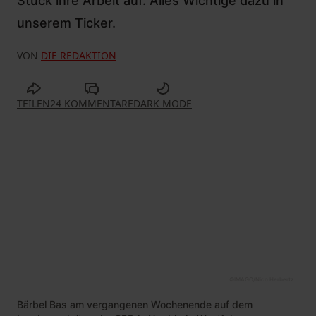
Stück ihre Arbeit auf. Alles Wichtige dazu in
unserem Ticker.
VON
DIE REDAKTION
TEILEN
24 KOMMENTARE
DARK MODE
©
IMAGO/Nico Herbertz
Bärbel Bas am vergangenen Wochenende auf dem