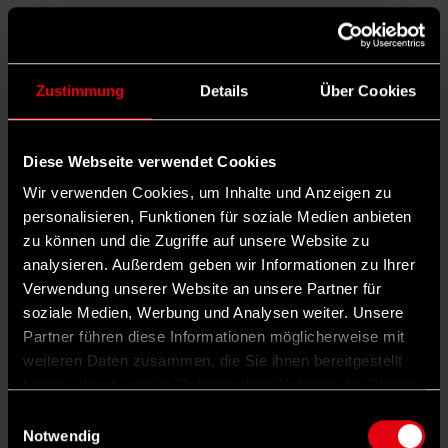
durchkommen,
sagt unser Autor Christian
Rath.
Merz wird Mittwoch Regierungserklärung
Zustimmung
Details
Über Cookies
halten
Bundeskanzler Friedrich Merz (CDU) plant für
Diese Webseite verwendet Cookies
Mittwoch der kommenden Woche eine
Wir verwenden Cookies, um Inhalte und Anzeigen zu
Regierungserklärung. CDU-Generalsekretär
personalisieren, Funktionen für soziale Medien anbieten
zu können und die Zugriffe auf unsere Website zu
Carsten Linnemann sagte in der ARD-
analysieren. Außerdem geben wir Informationen zu Ihrer
Talkshow „Maischberger“: „Das wird vielleicht
Verwendung unserer Website an unsere Partner für
eine seiner wichtigsten Reden in diesem Jahr
soziale Medien, Werbung und Analysen weiter. Unsere
Partner führen diese Informationen möglicherweise mit
sein. Er wird diesem Land wieder einen Plan
weiteren Daten zusammen, die Sie ihnen bereitgestellt
geben und wird sozusagen eine Agenda
haben oder die sie im Rahmen Ihrer Nutzung der Dienste
2030 vorstellen.“ Dabei gehe es um Steuern,
gesammelt haben.
Einwilligungsauswahl
Energiekosten und Bürokratieabbau, um die
Notwendig