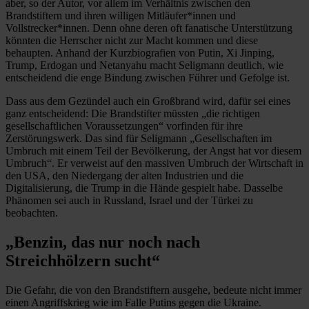
aber, so der Autor, vor allem im Verhältnis zwischen den
Brandstiftern und ihren willigen Mitläufer*innen und
Vollstrecker*innen. Denn ohne deren oft fanatische Unterstützung
könnten die Herrscher nicht zur Macht kommen und diese
behaupten. Anhand der Kurzbiografien von Putin, Xi Jinping,
Trump, Erdogan und Netanyahu macht Seligmann deutlich, wie
entscheidend die enge Bindung zwischen Führer und Gefolge ist.
Dass aus dem Gezündel auch ein Großbrand wird, dafür sei eines
ganz entscheidend: Die Brandstifter müssten „die richtigen
gesellschaftlichen Voraussetzungen“ vorfinden für ihre
Zerstörungswerk. Das sind für Seligmann „Gesellschaften im
Umbruch mit einem Teil der Bevölkerung, der Angst hat vor diesem
Umbruch“. Er verweist auf den massiven Umbruch der Wirtschaft in
den USA, den Niedergang der alten Industrien und die
Digitalisierung, die Trump in die Hände gespielt habe. Dasselbe
Phänomen sei auch in Russland, Israel und der Türkei zu
beobachten.
„Benzin, das nur noch nach
Streichhölzern sucht“
Die Gefahr, die von den Brandstiftern ausgehe, bedeute nicht immer
einen Angriffskrieg wie im Falle Putins gegen die Ukraine.