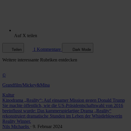
Auf X teilen
1 Kommentare
Teilen
Dark Mode
Weitere
interessante Rubriken
entdecken
©
Grandfilm/Mickey&Mina
Kultur
Kinodrama „Reality“: Auf einsamer Mission gegen Donald Trump
Sie machte öffentlich, wie die US-Präsidentschaftswahl von 2016
beeinflusst wurde: Das kammerspielartige Drama „Reality“
rekonstruiert dramatische Stunden im Leben der Whistleblowerin
Reality Winner.
Nils Michaelis
· 9. Februar 2024