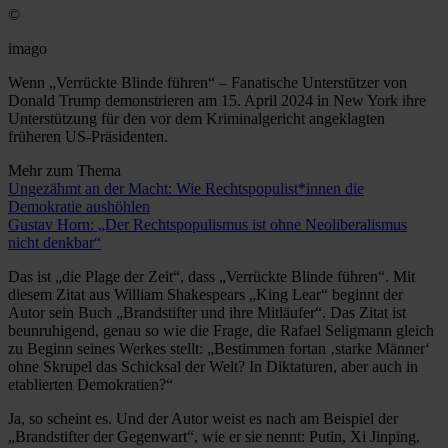
©
imago
Wenn „Verrückte Blinde führen“ – Fanatische Unterstützer von
Donald Trump demonstrieren am 15. April 2024 in New York ihre
Unterstützung für den vor dem Kriminalgericht angeklagten
früheren US-Präsidenten.
Mehr zum Thema
Ungezähmt an der Macht: Wie Rechtspopulist*innen die
Demokratie aushöhlen
Gustav Horn: „Der Rechtspopulismus ist ohne Neoliberalismus
nicht denkbar“
Das ist „die Plage der Zeit“, dass „Verrückte Blinde führen“. Mit
diesem Zitat aus William Shakespears „King Lear“ beginnt der
Autor sein Buch „Brandstifter und ihre Mitläufer“. Das Zitat ist
beunruhigend, genau so wie die Frage, die Rafael Seligmann gleich
zu Beginn seines Werkes stellt: „Bestimmen fortan ‚starke Männer‘
ohne Skrupel das Schicksal der Welt? In Diktaturen, aber auch in
etablierten Demokratien?“
Ja, so scheint es. Und der Autor weist es nach am Beispiel der
„Brandstifter der Gegenwart“, wie er sie nennt: Putin, Xi Jinping,