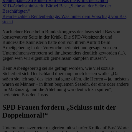
Rentenpaket: So kontert Bärbel Bas die Kritik der Union
SPD-Arbeitsministerin Bärbel Bas: „Stehe an der Seite der
Beschäftigten“
Beamte zahlen Rentenbeiträge: Was hinter dem Vorschlag von Bas
steckt
Nach einer Rede beim Bundeskongress der Jusos steht Bas von
konservativer Seite in der Kritik. Die SPD-Vorsitzende und
Bundesarbeitsministerin hatte dort von ihrem Auftritt beim
Arbeitgebertag in der Vorwoche berichtet und gesagt, vor den
Unternehmensvertretern sei ihr „besonders deutlich geworden (...),
gegen wen wir eigentlich gemeinsam kämpfen müssen“.
Beim Arbeitgebertag sei sie gefragt worden, wie viel soziale
Sicherheit sich Deutschland überhaupt noch leisten wolle. „Da
saßen sie, ich sag‘ das jetzt mal ganz offen, die Herren – ja, meistens
waren es Männer – in ihren bequemen Sesseln, der eine oder andere
im Maßanzug, und die Ablehnung war deutlich zu spüren“,
berichtete Bas den Jusos.
SPD Frauen fordern „Schluss mit der
Doppelmoral!“
Unternehmensvertreter reagierten mit scharfer Kritik auf Bas‘ Worte.