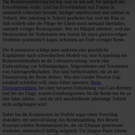
Die Rentenversicherung tut nur, was sie tun soll: Sie spiegelt das
Erwerbsleben wider. Und das Erwerbsleben von Frauen ist
strukturell schlechter bezahlt, häufiger unterbrochen und seltener in
Vollzeit. Wer jahrelang in Teilzeit gearbeitet hat, weil die Kita zu
früh schließt oder die Pflege der Eltern sonst niemand übernahm,
sammelt weniger Rentenpunkte. Wer im Minijob arbeitete, weil das
Steuersystem für Verheiratete den Anreiz für einen gleichwertigen
Verdienst systematisch kappt, bekommt am Ende weniger Rente.
Die Kommission schlägt unter anderem eine gesetzliche
Kapitalrente nach schwedischem Modell vor, eine Koppelung des
Renteneintrittsalters an die Lebenserwartung, sowie eine
Einbeziehung von Selbstständigen, Abgeordneten und Vorständen
von Aktiengesellschaften. Das sind Stellschrauben, die an der
Finanzierung der Rente drehen. Wer den Gender Pension Gap
ernsthaft schließen will, muss früher ansetzen:
Beim
Ehegattensplitting,
bei einer besseren Entlohnung von Care-Berufen
und bei der Frage, warum Erziehungszeiten für die Rente nur bis zu
drei Jahre zählen – und die sich anschließende jahrelange Teilzeit
nicht aufgefangen wird.
Dabei hat die Kommission im Vorfeld sogar einen Vorschlag
diskutiert, der sinnvoll klang: das Rentensplitting. Bei diesem
Konzept würden Rentenansprüche, die ein Ehepaar gemeinsam
erarbeitet, automatisch hälftig aufgeteilt. Für jüngere Paare könnte