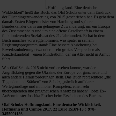
„Hoffnungsland. Eine deutsche
Wirklichkeit“ heißt das Buch, das Olaf Scholz unter dem Eindruck
der Flüchtlingszuwanderung von 2015 geschrieben hat. Es geht dem
damals Ersten Bürgermeister von Hamburg und späteren
Bundeskanzler darin um gelungene Zuwanderung, um ein Europa
des Zusammenhalts und um eine offene Gesellschaft in einem
funktionierenden Sozialstaat des 21. Jahrhundert. Er hat in dem
Buch manches vorweggenommen, was später in seinem
Regierungsprogramm stand: Eine bessere Absicherung bei
Erwerbsminderung etwa oder – sein großes Versprechen als
Kanzlerkandidat – einen Mindestlohn, der im Alter nicht in Armut
führt.
Was Olaf Scholz 2015 nicht vorhersehen konnte, war der
Angriffskrieg gegen die Ukraine, der Europa vor ganz neue und
auch andere Herausforderungen stellt. Das Buch repräsentiere „die
Tugenden und Stärken“ von Scholz, „nämlich auf klarer
Wertegrundlage und mit hoher Kompetenz einen sehr
überzeugenden und pragmatischen Ansatz zu haben“, lobte Ex-
Außenminister Joschka Fischer beim Erscheinen des Buches.
Olaf Scholz: Hoffnungsland. Eine deutsche Wirklichkeit,
Hoffmann und Campe 2017, 22 Euro ISBN-13 : ‎ 978-
3455001136