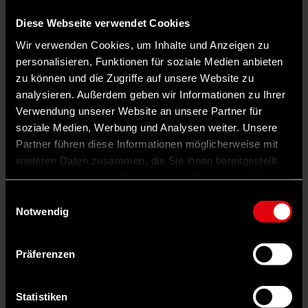
Diese Webseite verwendet Cookies
Wir verwenden Cookies, um Inhalte und Anzeigen zu
personalisieren, Funktionen für soziale Medien anbieten
zu können und die Zugriffe auf unsere Website zu
analysieren. Außerdem geben wir Informationen zu Ihrer
Verwendung unserer Website an unsere Partner für
soziale Medien, Werbung und Analysen weiter. Unsere
Partner führen diese Informationen möglicherweise mit
Kann man aus eigenen Erfahrungen
weiteren Daten zusammen, die Sie ihnen bereitgestellt
lernen?
Helmut Schmidt
hat diese Frage eindeutig mit Ja
haben oder die sie im Rahmen Ihrer Nutzung der Dienste
beantwortet. In seinem Buch „Außer Dienst“ zog er 2008 nicht nur
eine Bilanz seiner Kanzlerschaft, sondern zog aus dieser und der
gesammelt haben.
Einwilligungsauswahl
folgenden Zeit auch Lehren für die künftige Politik Deutschlands in
Notwendig
der Welt. Entscheidend ist für ihn dabei ein guter Austausch der
Religionen, der helfe, den Frieden zu sichern. Der Historiker Gregor
Schöllgen bezeichnete „Außer Dienst“ als „das Vermächtnis des
Helmut Schmidt“.
Präferenzen
Helmut Schmidt: Außer Dienst, Siedler 2008, 12,65 Euro,
ISBN: 978-3-88680-863-2
Statistiken