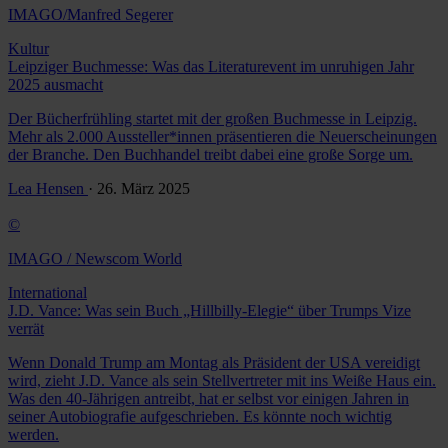
IMAGO/Manfred Segerer
Kultur
Leipziger Buchmesse: Was das Literaturevent im unruhigen Jahr
2025 ausmacht
Der Bücherfrühling startet mit der großen Buchmesse in Leipzig.
Mehr als 2.000 Aussteller*innen präsentieren die Neuerscheinungen
der Branche. Den Buchhandel treibt dabei eine große Sorge um.
Lea Hensen
· 26. März 2025
©
IMAGO / Newscom World
International
J.D. Vance: Was sein Buch „Hillbilly-Elegie“ über Trumps Vize
verrät
Wenn Donald Trump am Montag als Präsident der USA vereidigt
wird, zieht J.D. Vance als sein Stellvertreter mit ins Weiße Haus ein.
Was den 40-Jährigen antreibt, hat er selbst vor einigen Jahren in
seiner Autobiografie aufgeschrieben. Es könnte noch wichtig
werden.