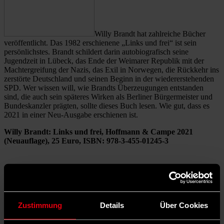
Willy Brandt hat zahlreiche Bücher
veröffentlicht. Das 1982 erschienene „Links und frei“ ist sein
persönlichstes. Brandt schildert darin autobiografisch seine
Jugendzeit in Lübeck, das Ende der Weimarer Republik mit der
Machtergreifung der Nazis, das Exil in Norwegen, die Rückkehr ins
zerstörte Deutschland und seinen Beginn in der wiedererstehenden
SPD. Wer wissen will, wie Brandts Überzeugungen entstanden
sind, die auch sein späteres Wirken als Berliner Bürgermeister und
Bundeskanzler prägten, sollte dieses Buch lesen. Wie gut, dass es
2021 in einer Neu-Ausgabe erschienen ist.
Willy Brandt: Links und frei, Hoffmann & Campe 2021
(Neuauflage), 25 Euro, ISBN: 978-3-455-01245-3
Helmut Schmidt: Außer Dienst
Zustimmung
Details
Über Cookies