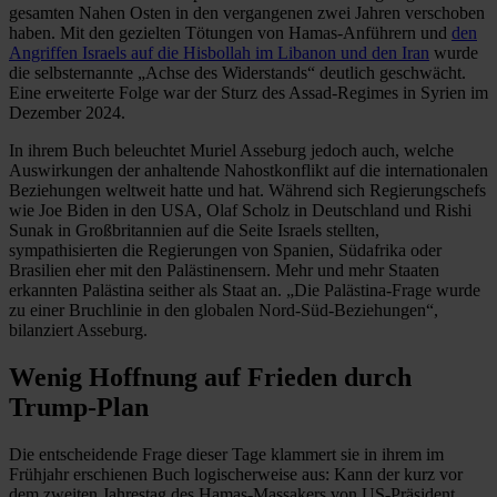
gesamten Nahen Osten in den vergangenen zwei Jahren verschoben
haben. Mit den gezielten Tötungen von Hamas-Anführern und
den
Angriffen Israels auf die Hisbollah im Libanon und den Iran
wurde
die selbsternannte „Achse des Widerstands“ deutlich geschwächt.
Eine erweiterte Folge war der Sturz des Assad-Regimes in Syrien im
Dezember 2024.
In ihrem Buch beleuchtet Muriel Asseburg jedoch auch, welche
Auswirkungen der anhaltende Nahostkonflikt auf die internationalen
Beziehungen weltweit hatte und hat. Während sich Regierungschefs
wie Joe Biden in den USA, Olaf Scholz in Deutschland und Rishi
Sunak in Großbritannien auf die Seite Israels stellten,
sympathisierten die Regierungen von Spanien, Südafrika oder
Brasilien eher mit den Palästinensern. Mehr und mehr Staaten
erkannten Palästina seither als Staat an. „Die Palästina-Frage wurde
zu einer Bruchlinie in den globalen Nord-Süd-Beziehungen“,
bilanziert Asseburg.
Wenig Hoffnung auf Frieden durch
Trump-Plan
Die entscheidende Frage dieser Tage klammert sie in ihrem im
Frühjahr erschienen Buch logischerweise aus: Kann der kurz vor
dem zweiten Jahrestag des Hamas-Massakers von US-Präsident