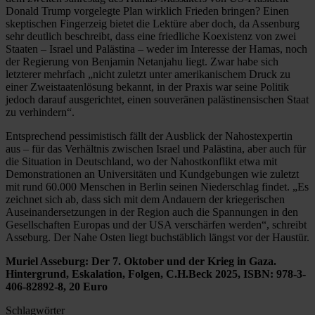
Donald Trump vorgelegte Plan wirklich Frieden bringen? Einen
skeptischen Fingerzeig bietet die Lektüre aber doch, da Assenburg
sehr deutlich beschreibt, dass eine friedliche Koexistenz von zwei
Staaten – Israel und Palästina – weder im Interesse der Hamas, noch
der Regierung von Benjamin Netanjahu liegt. Zwar habe sich
letzterer mehrfach „nicht zuletzt unter amerikanischem Druck zu
einer Zweistaatenlösung bekannt, in der Praxis war seine Politik
jedoch darauf ausgerichtet, einen souveränen palästinensischen Staat
zu verhindern“.
Entsprechend pessimistisch fällt der Ausblick der Nahostexpertin
aus – für das Verhältnis zwischen Israel und Palästina, aber auch für
die Situation in Deutschland, wo der Nahostkonflikt etwa mit
Demonstrationen an Universitäten und Kundgebungen wie zuletzt
mit rund 60.000 Menschen in Berlin seinen Niederschlag findet. „Es
zeichnet sich ab, dass sich mit dem Andauern der kriegerischen
Auseinandersetzungen in der Region auch die Spannungen in den
Gesellschaften Europas und der USA verschärfen werden“, schreibt
Asseburg. Der Nahe Osten liegt buchstäblich längst vor der Haustür.
Muriel Asseburg: Der 7. Oktober und der Krieg in Gaza.
Hintergrund, Eskalation, Folgen, C.H.Beck 2025, ISBN: 978-3-
406-82892-8, 20 Euro
Schlagwörter