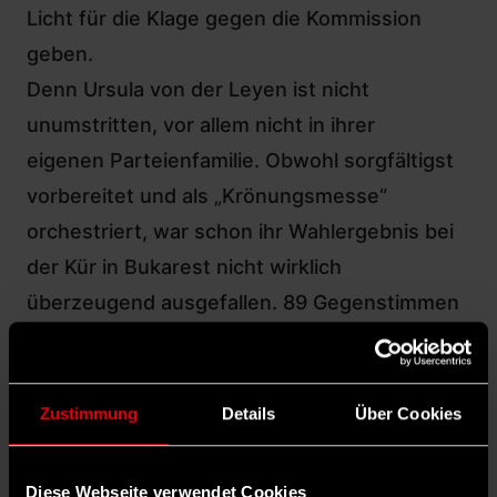
Licht für die Klage gegen die Kommission
geben.
Denn Ursula von der Leyen ist nicht
unumstritten, vor allem nicht in ihrer
eigenen Parteienfamilie. Obwohl sorgfältigst
vorbereitet und als „Krönungsmesse“
orchestriert, war schon ihr Wahlergebnis bei
der Kür in Bukarest nicht wirklich
überzeugend ausgefallen. 89 Gegenstimmen
wurden gezählt. Die kamen zu großen Teilen
aus Frankreich, was vor allem zwei Gründe
hat.
Zustimmung
Details
Über Cookies
Dicke Luft bei Frankreichs Konservativen
Unter ihrem Chef Eric Ciotti radikalisieren sich
Diese Webseite verwendet Cookies