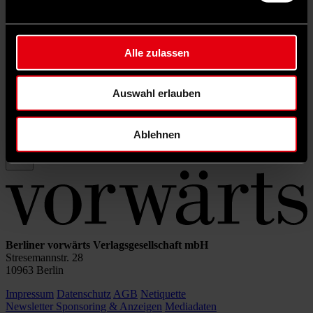
Rubrik filtern
Schlagwörter filtern
Autor*in filtern
Alle zulassen
Auswahl erlauben
Sortierung:
Ablehnen
Berliner vorwärts Verlagsgesellschaft mbH
Stresemannstr. 28
10963 Berlin
Impressum
Datenschutz
AGB
Netiquette
Newsletter
Sponsoring & Anzeigen
Mediadaten