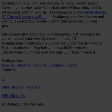
Sozialdemokratie. „Wir sind die einzige Partei, die für soziale
Gerechtigkeit, eine starke Wirtschaft, mehr Klimaschutz und die
Demokratie eintritt“, sagt sie. Einstimmig habe die
Parteienfamilie
SPE beim Kongress in Rom
ihr Wahlprogramm beschlossen und
ebenfalls einstimmig Nicolas Schmit zum Spitzenkandidaten
gewählt.
Die konservative Europäische Volkspartei (EVP) hingegen sei
zerstritten und habe ihrer Spitzenkandidatin, EU-
Kommissionspräsidentin Ursula von der Leyen, bei der Wahl in
Bukarest mit einem Ergebnis von etwa 80 Prozent ein
„Misstrauensvotum“ beschert und eine „Ohrfeige“ verpasst.
Schlagwörter
Katarina Barley
Europawahl
Europawahlkampf
Autor*in
©
Dirk Bleicker | vorwärts
Nils Michaelis
ist Redakteur des vorwärts.