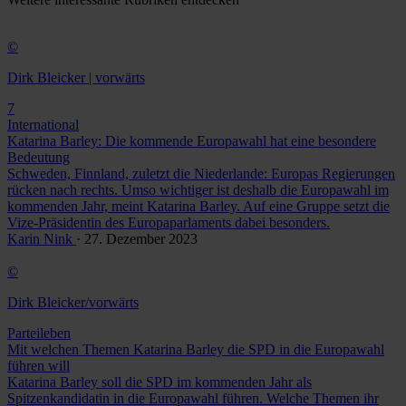
©
Dirk Bleicker | vorwärts
7
International
Katarina Barley: Die kommende Europawahl hat eine besondere
Bedeutung
Schweden, Finnland, zuletzt die Niederlande: Europas Regierungen
rücken nach rechts. Umso wichtiger ist deshalb die Europawahl im
kommenden Jahr, meint Katarina Barley. Auf eine Gruppe setzt die
Vize-Präsidentin des Europaparlaments dabei besonders.
Karin Nink
· 27. Dezember 2023
©
Dirk Bleicker/vorwärts
Parteileben
Mit welchen Themen Katarina Barley die SPD in die Europawahl
führen will
Katarina Barley soll die SPD im kommenden Jahr als
Spitzenkandidatin in die Europawahl führen. Welche Themen ihr