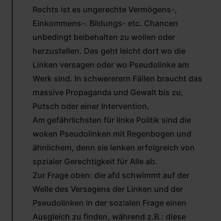
VON
Rechts ist es ungerechte Vermögens-,
MAX
FREITAG
Einkommens-. Bildungs- etc. Chancen
(NICHT
unbedingt beibehalten zu wollen oder
ÜBERPRÜFT)
herzustellen. Das geht leicht dort wo die
Linken versagen oder wo Pseudolinke am
Werk sind. In schwererern Fällen braucht das
massive Propaganda und Gewalt bis zu,
Putsch oder einer Intervention.
Am gefährlichsten für linke Politik sind die
woken Pseudolinken mit Regenbogen und
ähnlichem, denn sie lenken erfolgreich von
spzialer Gerechtigkeit für Alle ab.
Zur Frage oben: die afd schwimmt auf der
Welle des Versagens der Linken und der
Pseudolinken in der sozialen Frage einen
Ausgleich zu finden, während z.B.: diese