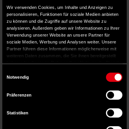
Cäcilie
Wir verwenden Cookies, um Inhalte und Anzeigen zu
personalisieren, Funktionen für soziale Medien anbieten
Schildberg
zu können und die Zugriffe auf unsere Website zu
analysieren. Außerdem geben wir Informationen zu Ihrer
Verwendung unserer Website an unsere Partner für
soziale Medien, Werbung und Analysen weiter. Unsere
Mehr denn je braucht Chile eine
Partner führen diese Informationen möglicherweise mit
geeinte, konstruktive Opposition, die
weiteren Daten zusammen, die Sie ihnen bereitgestellt
haben oder die sie im Rahmen Ihrer Nutzung der Dienste
ihre Rolle klar definiert, gemeinsame
gesammelt haben.
Einwilligungsauswahl
Leitlinien formuliert und verteidigt.
Notwendig
Präferenzen
Statistiken
Kast verfügt über keine eigene Mehrheit im