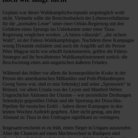
Geplant war dieser Wahlkampfschwerpunkt ursprünglich wohl
nicht. Vielmehr sollte die Berechenbarkeit der Lebensverhältnisse
für die „normalen Leute“ unter einer Orbán-Regierung mit den
Gefahren eines Sprungs ins Unbekannte unter einer Tisza-
Regierung verglichen werden. „A biztos választás“, „die sichere
Wahl“, ist der Fidesz-Wahlkampfslogan. Nachdem diese Kampagne
wenig Dynamik entfaltete und auch die Angriffe auf die Person
Péter Magyar nicht wie erhofft funktionierten, griffen die Fidesz-
Strategen auf ihr bewährtestes Wahlkampfinstrument zurück: die
Beschwörung eines anti-ungarischen äußeren Feindes.
Während das früher vor allem die kosmopolitische Krake in der
Person des amerikanischen Milliardärs und Polit-Philanthropen
Georg Soros war, sind es nun Selenskyj und seine „Sponsoren“ in
Brüssel, vor allem Ursula von der Leyen und Manfred Weber.
Ungeschickte Aktionen der Ukraine – wie persönliche Drohungen
Selenskyjs gegenüber Orbán und die Sperrung der Druschba-
Pipeline für russisches Erdöl – haben dieser Kampagne in den
letzten Wochen Auftrieb gegeben. Aber nicht genug, um den
Abstand zu Tisza in den Umfragen signifikant zu verringern.
Insgesamt erscheint es zu früh, einen Sieger in Ungarn auszurufen.
Aber die Chancen auf einen Machtwechsel in Budapest sind