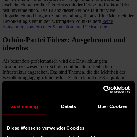
erscheint ein genereller Überdruss mit der Fidesz und Viktor Orbán
fast unvermeidlich. Die Bilanz dieser Periode fällt für viele
Ungarinnen und Ungarn zunehmend negativ aus. Eine Mehrheit der
Bevölkerung sieht in den wichtigsten Politikfeldern
keine
Fortschritte, sondern eher Stagnation und Rückschritte.
Orbán-Partei Fidesz: Ausgebrannt und
ideenlos
Als besonders problematisch wird die Entwicklung im
Gesundheitswesen, den Schulen und bei der öffentlichen
Infrastruktur angesehen. Das sind Themen, die die Mehrheit der
Bevölkerung tagtäglich betreffen. Zudem lahmt die Konjunktur
infolge der Schwäche der deutschen Wirtschaft, mit der Ungarns
Wirtschaft intensiv verflochten ist. Die Arbeitslosigkeit ist in diesen
Tagen auf ein Zehn-Jahres-Hoch geklettert (wenn auch immer noch
niedriger als in Deutschland). Eine hohe Inflation in den letzten
Jahren hat die Kaufkraft der Durchschnittsbevölkerung geschwächt.
Zustimmung
Details
Über Cookies
Vor diesem Hintergrund wächst die Verärgerung über die ostentative
Vettern- und Günstlingswirtschaft des Fidesz-Systems, in deren
Zentrum nicht zuletzt ein kleiner Kreis von Freunden und
Diese Webseite verwendet Cookies
Verwandten des Ministerpräsidenten steht. Ganz generell wirkt