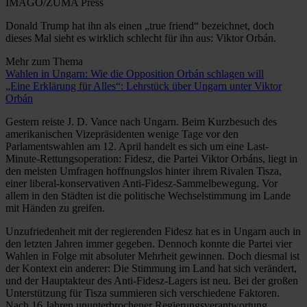
IMAGO/ZUMA Press
Donald Trump hat ihn als einen „true friend“ bezeichnet, doch
dieses Mal sieht es wirklich schlecht für ihn aus: Viktor Orbán.
Mehr zum Thema
Wahlen in Ungarn: Wie die Opposition Orbán schlagen will
„Eine Erklärung für Alles“: Lehrstück über Ungarn unter Viktor
Orbán
Gestern reiste J. D. Vance nach Ungarn. Beim Kurzbesuch des
amerikanischen Vizepräsidenten wenige Tage vor den
Parlamentswahlen am 12. April handelt es sich um eine Last-
Minute-Rettungsoperation: Fidesz, die Partei Viktor Orbáns, liegt in
den meisten Umfragen hoffnungslos hinter ihrem Rivalen Tisza,
einer liberal-konservativen Anti-Fidesz-Sammelbewegung. Vor
allem in den Städten ist die politische Wechselstimmung im Lande
mit Händen zu greifen.
Unzufriedenheit mit der regierenden Fidesz hat es in Ungarn auch in
den letzten Jahren immer gegeben. Dennoch konnte die Partei vier
Wahlen in Folge mit absoluter Mehrheit gewinnen. Doch diesmal ist
der Kontext ein anderer: Die Stimmung im Land hat sich verändert,
und der Hauptakteur des Anti-Fidesz-Lagers ist neu. Bei der großen
Unterstützung für Tisza summieren sich verschiedene Faktoren.
Nach 16 Jahren ununterbrochener Regierungsverantwortung