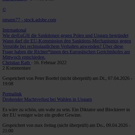
©
nmann77 - stock.adobe.com
International
Wie derEuGH die Sanktionen gegen Polen und Ungarn begründet
Wann darf die EU-Kommission den Sanktions-Mechanismus gegen
Verstöße bei rechtsstaatlichem Verhalten anwenden? Über diese
Frage haben die Richter*innen des Europäischen Gerichtshofes am
Mittwoch entschieden.
Christian Rath
· 16. Februar 2022
2 Kommentare
Gespeichert von
Peter Boettel (nicht überprüft)
am Di., 07.04.2026 -
19:08
Permalink
Drohender Machtverlust bei Wahlen in Ungarn
Es wäre zu schön, um wahr zu sein. Ein Diktator und Blockierer in
der EU weniger wäre ein großer Gewinn.
Gespeichert von
max freitag (nicht überprüft)
am Do., 09.04.2026 -
21:00