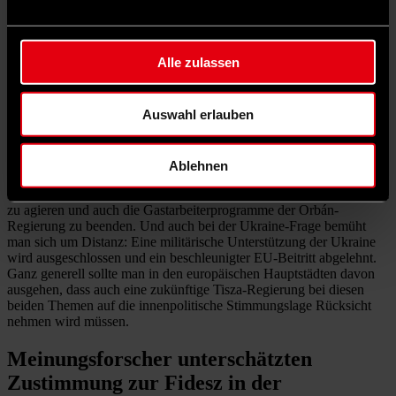
der linken Mitte, die die sozial und ökonomisch sehr destruktive
Übergangsperiode nach dem Systemwechsel 1990 verantworteten –
war immer eines der bewährten Mobilisierungsthemen von Fidesz.
Das clever gemachte Programm von Tisza bemüht sich vor allem
Alle zulassen
darum, den Eindruck der Substanzlosigkeit zu zerstreuen und keine
psychologischen oder politischen Hürden für eine Stimmabgabe zu
schaffen. Dabei bemüht man sich besonders darum, unzufriedenen
Auswahl erlauben
Fidesz-Wählern eine Brücke zu bauen.
Dies ist besonders sichtbar bei den beiden Themen, mit denen
Fidesz nicht nur frühere, sondern auch den aktuellen Wahlkampf
Ablehnen
bestreitet: dem Umgang mit dem Ukraine-Krieg und der Frage der
Migration. Bei der Migration verspricht Tisza sogar, härter als Fidesz
zu agieren und auch die Gastarbeiterprogramme der Orbán-
Regierung zu beenden. Und auch bei der Ukraine-Frage bemüht
man sich um Distanz: Eine militärische Unterstützung der Ukraine
wird ausgeschlossen und ein beschleunigter EU-Beitritt abgelehnt.
Ganz generell sollte man in den europäischen Hauptstädten davon
ausgehen, dass auch eine zukünftige Tisza-Regierung bei diesen
beiden Themen auf die innenpolitische Stimmungslage Rücksicht
nehmen wird müssen.
Meinungsforscher unterschätzten
Zustimmung zur Fidesz in der