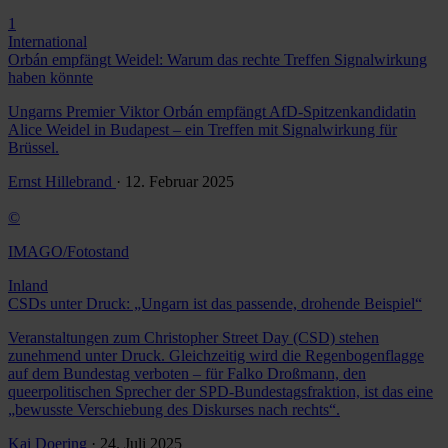
1
International
Orbán empfängt Weidel: Warum das rechte Treffen Signalwirkung
haben könnte
Ungarns Premier Viktor Orbán empfängt AfD-Spitzenkandidatin
Alice Weidel in Budapest – ein Treffen mit Signalwirkung für
Brüssel.
Ernst Hillebrand
· 12. Februar 2025
©
IMAGO/Fotostand
Inland
CSDs unter Druck: „Ungarn ist das passende, drohende Beispiel“
Veranstaltungen zum Christopher Street Day (CSD) stehen
zunehmend unter Druck. Gleichzeitig wird die Regenbogenflagge
auf dem Bundestag verboten – für Falko Droßmann, den
queerpolitischen Sprecher der SPD-Bundestagsfraktion, ist das eine
„bewusste Verschiebung des Diskurses nach rechts“.
Kai Doering
· 24. Juli 2025