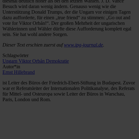
diesmal deutlich höher als bei den letzten Wahlen. J. D. Vance’
Besuch wird daran wenig ändern. Genauso wenig wie die
Unterstützung Donald Trumps, der die Ungarn vor einigen Tagen
dazu aufforderte, für einen „true friend“ zu stimmen: „Go out and
vote for Viktor Orbán!“. Der großen Mehrheit der ungarischen
Wählerinnen und Wähler dürfte diese Aufforderung komplett egal
sein. Sie hat wohl andere Sorgen.
Dieser Text erschien zuerst auf
www.ipg-journal.de
.
Schlagwörter
Ungarn
Viktor Orbán
Demokratie
Autor*in
Ernst Hillebrand
ist Leiter des Büros der Friedrich-Ebert-Stiftung in Budapest. Zuvor
war er Referatsleiter der Internationalen Politikanalyse, des Referats
für Mittel- und Osteuropa sowie Leiter der Büros in Warschau,
Paris, London und Rom.