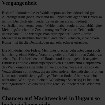
Vergangenheit
Bisher funktioniert dieser Wahlkampfansatz beeindruckend gut.
Allerdings traut (noch) niemand im Oppositionslager dem Braten so
richtig: Die Umfragen beider Lager gelten als nur bedingt
verlässlich. Bei vergangenen Wahlen haben regierungsunabhängige
Meinungsforscher die Zustimmung zur Fidesz zum Teil deutlich
unterschätzt. Eine wichtige Wählergruppe der Fidesz – arme
Menschen in strukturschwachen ländlichen Gebieten, viele davon
Roma – ist für die Demoskopen nur sehr schwer erfassbar.
Die Minderheit der Fidesz-Meinungsforscher behauptet denn auch
hartnäckig, einen Fidesz-Vorsprung oder ein Patt in ihren Zahlen zu
sehen. Das Hochziehen der Ukraine und ihres angeblich negativen
Einflusses auf die Zukunftsperspektiven Ungarns zum Hauptthema
des Wahlkampfes interpretieren viele Beobachter als Ausdruck der
Verzweiflung von Fidesz, die an allen anderen thematischen Fronten
kaum noch mobilisierungsfähige Themen findet. Aber es scheint
nicht ohne Wirkung zu bleiben: Wolodymyr Selenskyj ist heute in
der ungarischen Bevölkerung fast genauso unbeliebt wie Wladimir
Putin.
Chancen auf Machtwechsel in Ungarn so
hoch wie lange nicht