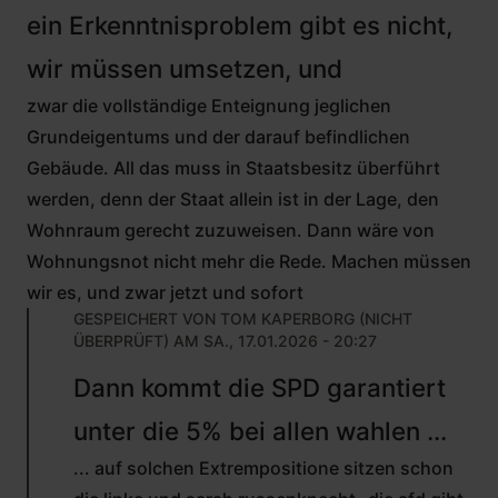
ein Erkenntnisproblem gibt es nicht,
wir müssen umsetzen, und
zwar die vollständige Enteignung jeglichen
Grundeigentums und der darauf befindlichen
Gebäude. All das muss in Staatsbesitz überführt
werden, denn der Staat allein ist in der Lage, den
Wohnraum gerecht zuzuweisen. Dann wäre von
Wohnungsnot nicht mehr die Rede. Machen müssen
wir es, und zwar jetzt und sofort
GESPEICHERT VON
TOM KAPERBORG (NICHT
ÜBERPRÜFT)
AM SA., 17.01.2026 - 20:27
ANTWORT
Dann kommt die SPD garantiert
AUF
VON
unter die 5% bei allen wahlen ...
MAX
FREITAG
... auf solchen Extrempositione sitzen schon
(NICHT
ÜBERPRÜFT)