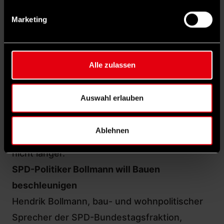
Schleswig-Holstein, wo mit dem Prinzip des
Marketing
„erleichterten Bauens“ kostengünstige
Sozialwohnungen entstehen.
Die Botschaft des Wohn-Monitors ist
Alle zulassen
eindeutig: Ohne einen grundlegenden
Kurswechsel droht sich die Wohnungsnot
Auswahl erlauben
weiter zu verschärfen. Oder wie es das
Bündnis formuliert: Die Warnsignale seien
Ablehnen
unübersehbar – ignorieren dürfe sie die Politik
nicht länger.
SPD-Politiker Bollmann will Bauen
beschleunigen
Hendrik Bollmann
, bau- und wohnpolitischer
Sprecher der SPD-Bundestagsfraktion,