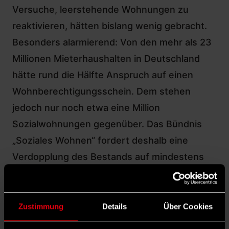
Versuche, leerstehende Wohnungen zu
reaktivieren, hätten bislang wenig gebracht.
Besonders alarmierend: Von den mehr als 23
Millionen Mieterhaushalten in Deutschland
hätte rund die Hälfte Anspruch auf einen
Wohnberechtigungsschein. Dem stehen
jedoch nur noch etwa eine Million
Sozialwohnungen gegenüber. Das Bündnis
„Soziales Wohnen“ fordert deshalb eine
Verdopplung des Bestands auf mindestens
zwei Millionen Wohnungen. „Der soziale
Wohnungsbau muss zur Chefsache werden –
im Kanzleramt genauso wie in den Staats-
Zustimmung
Details
Über Cookies
und Senatskanzleien der Länder“, heißt es