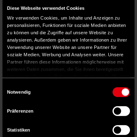
aus dem Bündnis.
Diese Webseite verwendet Cookies
Sozialer Wohnungsbau: Kritik an Förderpraxis
Wir verwenden Cookies, um Inhalte und Anzeigen zu
des Bundes
personalisieren, Funktionen für soziale Medien anbieten
zu können und die Zugriffe auf unsere Website zu
Kritik übt das Bündnis zudem an der
analysieren. Außerdem geben wir Informationen zu Ihrer
Förderpraxis des Bundes. Zwar stelle der
Verwendung unserer Website an unsere Partner für
Bund mehr Geld für den sozialen
soziale Medien, Werbung und Analysen weiter. Unsere
Partner führen diese Informationen möglicherweise mit
Wohnungsbau bereit, zahle dieses jedoch
weiteren Daten zusammen, die Sie ihnen bereitgestellt
gestaffelt über mehrere Jahre aus. „Das
haben oder die sie im Rahmen Ihrer Nutzung der Dienste
lähmt die Neubau-Motivation“, heißt es in der
gesammelt haben.
Einwilligungsauswahl
Notwendig
Studie. Bund und Länder müssten in der
Weitergabe der Fördermittel „ehrlicher
Präferenzen
zusammenarbeiten“. Gefordert wird eine
schnelle Ad-hoc-Förderung sowie einfachere
Statistiken
Baustandards. Als Vorbild gelten Projekte in