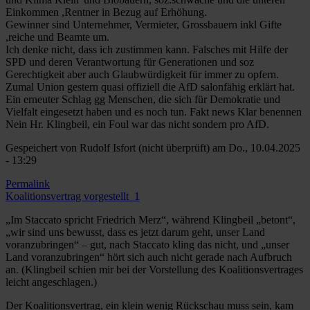
Einkommen ,Rentner in Bezug auf Erhöhung.
Gewinner sind Unternehmer, Vermieter, Grossbauern inkl Gifte
,reiche und Beamte um.
Ich denke nicht, dass ich zustimmen kann. Falsches mit Hilfe der
SPD und deren Verantwortung für Generationen und soz
Gerechtigkeit aber auch Glaubwürdigkeit für immer zu opfern.
Zumal Union gestern quasi offiziell die AfD salonfähig erklärt hat.
Ein erneuter Schlag gg Menschen, die sich für Demokratie und
Vielfalt eingesetzt haben und es noch tun. Fakt news Klar benennen
Nein Hr. Klingbeil, ein Foul war das nicht sondern pro AfD.
Gespeichert von
Rudolf Isfort (nicht überprüft)
am Do., 10.04.2025
- 13:29
Permalink
Koalitionsvertrag vorgestellt_1
„Im Staccato spricht Friedrich Merz“, während Klingbeil „betont“,
„wir sind uns bewusst, dass es jetzt darum geht, unser Land
voranzubringen“ – gut, nach Staccato kling das nicht, und „unser
Land voranzubringen“ hört sich auch nicht gerade nach Aufbruch
an. (Klingbeil schien mir bei der Vorstellung des Koalitionsvertrages
leicht angeschlagen.)
Der Koalitionsvertrag, ein klein wenig Rückschau muss sein, kam