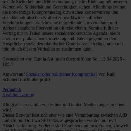
soziale Sicherheit und Mitbestimmung, die im Einklang mit unseren
Werten wie Solidarität und Gerechtigkeit stehen. Allerdings zwingt
die notwendige Kompromisslogik zwischen konservativen und
sozialdemokratischen Kräften zu marktwirtschaftlichen
Vereinfachungen, welche eine tiefgreifende Umverteilung und
stärkere staatliche Intervention oft relativieren. Somit erfüllt der
Vertrag nur in Teilen unsere sozialdemokratische Agenda, bleibt
aber in der praktischen Umsetzung ambivalent gegenüber den
Ansprüchen sozialdemokratischer Grundsätze. Ich ringe noch mit
mir, ob ich diesem Vorhaben so zustimmen kann.
Gespeichert von
Carola Ast (nicht überprüft)
am So., 13.04.2025 -
18:54
Antwort auf
Sozialer oder politischer Kompromiss?
von
Ralf
Schönert (nicht überprüft)
Permalink
Koalitionsvertrag
Klingt alles so schön wie es hier und in den Medien angesprochen
wird.
Dieser Entwurf liest sich eher wie eine Vereinbarung zwischen AfD
und Union. Dort wo SPD Pos. angesprochen werden nur evtl
Absichtserklärung. Verlierer sind Familien und insb.Frauen, Umwelt
und Klima Klein' und Biobauern, soz.schwache und die unteren