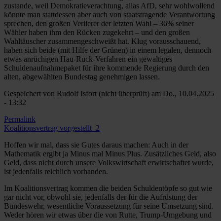
zustande, weil Demokratieverachtung, alias AfD, sehr wohlwollend
könnte man stattdessen aber auch von staatstragende Verantwortung
sprechen, den großen Verlierer der letzten Wahl – 36% seiner
Wähler haben ihm den Rücken zugekehrt – und den großen
Wahltäuscher zusammengeschweißt hat. Klug vorausschauend,
haben sich beide (mit Hilfe der Grünen) in einem legalen, dennoch
etwas anrüchigen Hau-Ruck-Verfahren ein gewaltiges
Schuldenaufnahmepaket für ihre kommende Regierung durch den
alten, abgewählten Bundestag genehmigen lassen.
Gespeichert von
Rudolf Isfort (nicht überprüft)
am Do., 10.04.2025
- 13:32
Permalink
Koalitionsvertrag vorgestellt_2
Hoffen wir mal, dass sie Gutes daraus machen: Auch in der
Mathematik ergibt ja Minus mal Minus Plus. Zusätzliches Geld, also
Geld, dass nicht durch unsere Volkswirtschaft erwirtschaftet wurde,
ist jedenfalls reichlich vorhanden.
Im Koalitionsvertrag kommen die beiden Schuldentöpfe so gut wie
gar nicht vor, obwohl sie, jedenfalls der für die Aufrüstung der
Bundeswehr, wesentliche Voraussetzung für seine Umsetzung sind.
Weder hören wir etwas über die von Rutte, Trump-Umgebung und