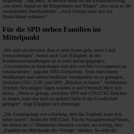
Regierung“, sagt Merz. In diesem Sinne sei der Koalitionsvertrag
„ein klares Signal an die Bürgerinnen und Bürger“, aber auch an die
europäischen Nachbarländer: „Auch Europa kann sich auf
Deutschland verlassen.“
Für die SPD stehen Familien im
Mittelpunkt
„Wir sind uns bewusst, dass es jetzt darum geht, unser Land
voranzubringen“, betont auch Lars Klingbeil. In den
Koalitionsverhandlungen sei es auch darum gegangen,
„Gewissheiten zu hinterfragen und sich von lieb Gewonnenem zu
verabschieden“, sagt der SPD-Vorsitzende. Trotz eines harten
Wahlkampfs und unterschiedlicher Standpunkte sei es gelungen,
zwischen CDU, CSU und SPD „Brücken zu bauen“. Sichtbarstes
Zeichen: Seit einigen Tagen würden er und Friedrich Merz sich
duzen. „Wenn es gelingt, zwischen SPD und CDU/CSU Brücken
zu bauen, kann das auch an anderer Stelle in der Gesellschaft
gelingen“, zeigt Klingbeil sich überzeugt.
„Die Ausgangslage war schwierig, aber das Ergebnis kann sich
sehen lassen“, findet der SPD-Chef. Für die Sozialdemokrat*innen,
die sieben der 17 Ministerien besetzen werden, sei wichtig, dass
„Familien im Mittelpunkt des Vertrags“ stünden. So sieht die