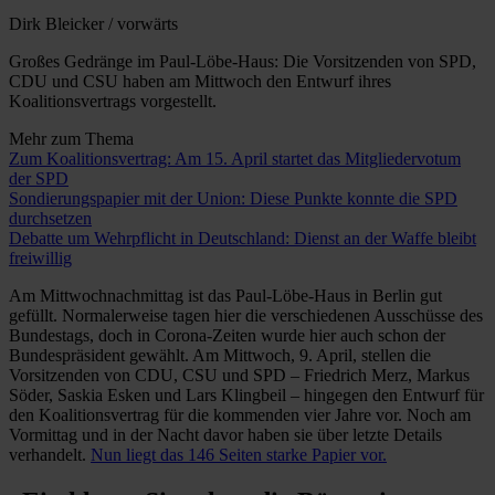
Dirk Bleicker / vorwärts
Großes Gedränge im Paul-Löbe-Haus: Die Vorsitzenden von SPD,
CDU und CSU haben am Mittwoch den Entwurf ihres
Koalitionsvertrags vorgestellt.
Mehr zum Thema
Zum Koalitionsvertrag: Am 15. April startet das Mitgliedervotum
der SPD
Sondierungspapier mit der Union: Diese Punkte konnte die SPD
durchsetzen
Debatte um Wehrpflicht in Deutschland: Dienst an der Waffe bleibt
freiwillig
Am Mittwochnachmittag ist das Paul-Löbe-Haus in Berlin gut
gefüllt. Normalerweise tagen hier die verschiedenen Ausschüsse des
Bundestags, doch in Corona-Zeiten wurde hier auch schon der
Bundespräsident gewählt. Am Mittwoch, 9. April, stellen die
Vorsitzenden von CDU, CSU und SPD – Friedrich Merz, Markus
Söder, Saskia Esken und Lars Klingbeil – hingegen den Entwurf für
den Koalitionsvertrag für die kommenden vier Jahre vor. Noch am
Vormittag und in der Nacht davor haben sie über letzte Details
verhandelt.
Nun liegt das 146 Seiten starke Papier vor.