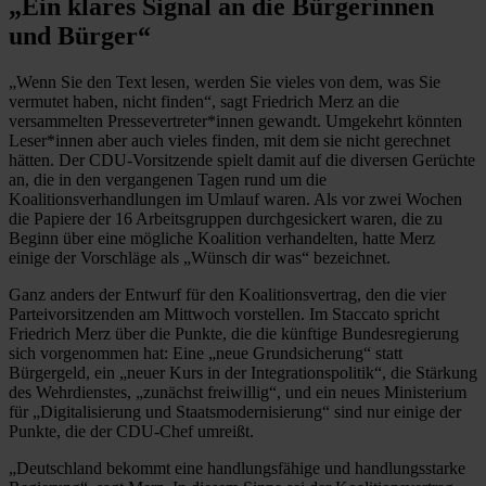
„Ein klares Signal an die Bürgerinnen
und Bürger“
„Wenn Sie den Text lesen, werden Sie vieles von dem, was Sie
vermutet haben, nicht finden“, sagt Friedrich Merz an die
versammelten Pressevertreter*innen gewandt. Umgekehrt könnten
Leser*innen aber auch vieles finden, mit dem sie nicht gerechnet
hätten. Der CDU-Vorsitzende spielt damit auf die diversen Gerüchte
an, die in den vergangenen Tagen rund um die
Koalitionsverhandlungen im Umlauf waren. Als vor zwei Wochen
die Papiere der 16 Arbeitsgruppen durchgesickert waren, die zu
Beginn über eine mögliche Koalition verhandelten, hatte Merz
einige der Vorschläge als „Wünsch dir was“ bezeichnet.
Ganz anders der Entwurf für den Koalitionsvertrag, den die vier
Parteivorsitzenden am Mittwoch vorstellen. Im Staccato spricht
Friedrich Merz über die Punkte, die die künftige Bundesregierung
sich vorgenommen hat: Eine „neue Grundsicherung“ statt
Bürgergeld, ein „neuer Kurs in der Integrationspolitik“, die Stärkung
des Wehrdienstes, „zunächst freiwillig“, und ein neues Ministerium
für „Digitalisierung und Staatsmodernisierung“ sind nur einige der
Punkte, die der CDU-Chef umreißt.
„Deutschland bekommt eine handlungsfähige und handlungsstarke