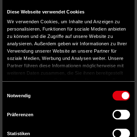
Bis es dazu kommt, müssen die Parteien dem Vertragsentwurf aber
noch zustimmen.
Die SPD startet zu diesem Zweck ein
Diese Webseite verwendet Cookies
Mitgliedervotum.
Bei der CDU soll am 28. April ein kleiner
Parteitag entscheiden, bei der CSU der Parteivorstand. Gelingt dies,
Wir verwenden Cookies, um Inhalte und Anzeigen zu
könnte Friedrich Merz in der ersten Mai-Woche zum Bundeskanzler
personalisieren, Funktionen für soziale Medien anbieten
gewählt werden.
zu können und die Zugriffe auf unsere Website zu
Hier gibt es den Entwurf des Koalitionsvertrags zum
analysieren. Außerdem geben wir Informationen zu Ihrer
Herunterladen.
Verwendung unserer Website an unsere Partner für
Diese Ministerien gehen an die SPD
soziale Medien, Werbung und Analysen weiter. Unsere
Partner führen diese Informationen möglicherweise mit
• Finanzen
weiteren Daten zusammen, die Sie ihnen bereitgestellt
haben oder die sie im Rahmen Ihrer Nutzung der Dienste
• Justiz und Verbraucherschutz
gesammelt haben.
Einwilligungsauswahl
• Arbeit und Soziales
Notwendig
• Verteidigung
• Umwelt, Klimaschutz, Naturschutz und nukleare Sicherheit
Präferenzen
• Wirtschaftliche Zusammenarbeit und Entwicklung
Statistiken
• Wohnen, Stadtentwicklung und Bauwesen