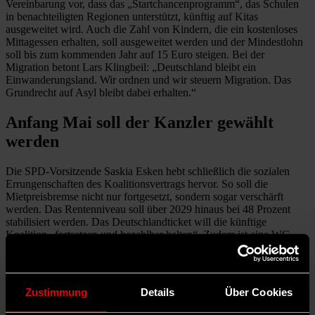
Vereinbarung vor, dass das „Startchancenprogramm“, das Schulen
in benachteiligten Regionen unterstützt, künftig auf Kitas
ausgeweitet wird. Auch die Zahl von Kindern, die ein kostenloses
Mittagessen erhalten, soll ausgeweitet werden und der Mindestlohn
soll bis zum kommenden Jahr auf 15 Euro steigen. Bei der
Migration betont Lars Klingbeil: „Deutschland bleibt ein
Einwanderungsland. Wir ordnen und wir steuern Migration. Das
Grundrecht auf Asyl bleibt dabei erhalten.“
Anfang Mai soll der Kanzler gewählt
werden
Die SPD-Vorsitzende Saskia Esken hebt schließlich die sozialen
Errungenschaften des Koalitionsvertrags hervor. So soll die
Mietpreisbremse nicht nur fortgesetzt, sondern sogar verschärft
werden. Das Rentenniveau soll über 2029 hinaus bei 48 Prozent
stabilisiert werden. Das Deutschlandticket will die künftige
Koalition „fortsetzen und bezahlbar halten“. Zudem ist eine WG-
Garantie vorgesehen, also mehr Investitionen in junges Wohnen –
eine Forderung der Jusos, die es ins Wahlprogramm der SPD
geschafft hatte. „Es ist entscheidend, dass in Deutschland wieder
eine wirtschaftliche Dynamik entstehen kann“, sagt Esken. Diese
Zustimmung
Details
Über Cookies
müsse den Beschäftigten zugutekommen.