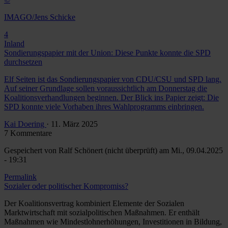
IMAGO/Jens Schicke
4
Inland
Sondierungspapier mit der Union: Diese Punkte konnte die SPD
durchsetzen
Elf Seiten ist das Sondierungspapier von CDU/CSU und SPD lang.
Auf seiner Grundlage sollen voraussichtlich am Donnerstag die
Koalitionsverhandlungen beginnen. Der Blick ins Papier zeigt: Die
SPD konnte viele Vorhaben ihres Wahlprogramms einbringen.
Kai Doering
· 11. März 2025
7 Kommentare
Gespeichert von
Ralf Schönert (nicht überprüft)
am Mi., 09.04.2025
- 19:31
Permalink
Sozialer oder politischer Kompromiss?
Der Koalitionsvertrag kombiniert Elemente der Sozialen
Marktwirtschaft mit sozialpolitischen Maßnahmen. Er enthält
Maßnahmen wie Mindestlohnerhöhungen, Investitionen in Bildung,