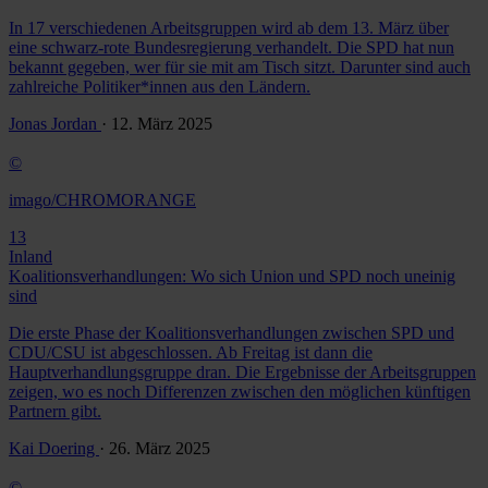
In 17 verschiedenen Arbeitsgruppen wird ab dem 13. März über
eine schwarz-rote Bundesregierung verhandelt. Die SPD hat nun
bekannt gegeben, wer für sie mit am Tisch sitzt. Darunter sind auch
zahlreiche Politiker*innen aus den Ländern.
Jonas Jordan
· 12. März 2025
©
imago/CHROMORANGE
13
Inland
Koalitionsverhandlungen: Wo sich Union und SPD noch uneinig
sind
Die erste Phase der Koalitionsverhandlungen zwischen SPD und
CDU/CSU ist abgeschlossen. Ab Freitag ist dann die
Hauptverhandlungsgruppe dran. Die Ergebnisse der Arbeitsgruppen
zeigen, wo es noch Differenzen zwischen den möglichen künftigen
Partnern gibt.
Kai Doering
· 26. März 2025
©