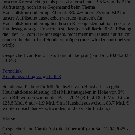
unseren Kriegstüchtigen als gesetzt angesehenen 3,5% vom BIP für
Aufrüstung, noch ist er Gegenstand beim Thema
Haushaltskonsolidierung. Aber ob 3%, 4% oder 5% vom BIP für
unsere Aufrüstung ausgegeben werden (müssen), für
Haushaltskonsolidierung bei diesem Riesenposten hat noch der alte
Bundestag gesorgt. Er setzte fest, dass jede Milliarde für Aufrüstung,
die über 1% vom BIP hinausgeht, nicht mehr im Haushalt auftaucht,
sondern in einem Topf Sondervermögen (oder wie der sonst heißen
wird):
Gespeichert von
Rudolf Isfort (nicht überprüft)
am Do., 10.04.2025
- 13:33
Permalink
Koalitionsvertrag vorgestellt_3
Schuldenaufnahme für Militär abseits vom Haushalt – so geht
Haushaltskonsolidierung. (Bei Militärausgaben in Höhe von 3%
vom BIP würden wir auf der Basis 2023 (BIP: 4.185,6 Mrd. €) von
125,6 Mrd. € nur 41,9 Mrd. € im Haushalt ausweisen, 83,7 Mrd. €
würden unsichtbar verschwinden, und das Jahr für Jahr.)
Klasse.
Gespeichert von
Carola Ast (nicht überprüft)
am Sa., 12.04.2025 -
20:50