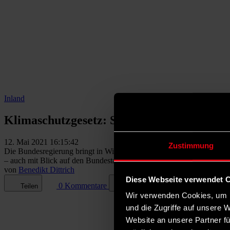
Inland
Klimaschutzgesetz: Svenja Schulze froh ü
12. Mai 2021 16:15:42
Zustimmung
Die Bundesregierung bringt in Windeseile ein verschärftes Klimasc
– auch mit Blick auf den Bundestagswahlkampf.
von
Benedikt Dittrich
Diese Webseite verwendet 
0 Kommentare
Teilen
Dark Mode
Wir verwenden Cookies, um I
und die Zugriffe auf unsere 
Website an unsere Partner fü