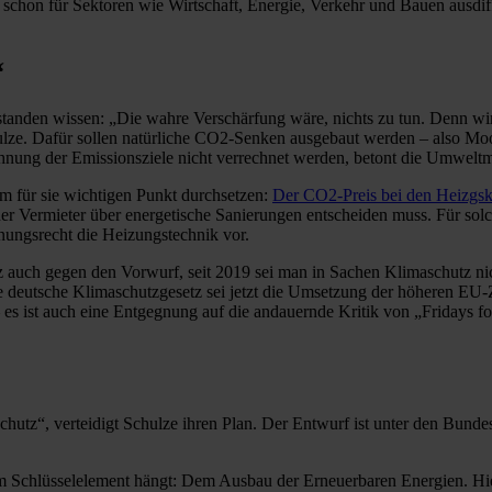
its schon für Sektoren wie Wirtschaft, Energie, Verkehr und Bauen ausdi
“
verstanden wissen: „Die wahre Verschärfung wäre, nichts zu tun. Denn 
lze. Dafür sollen natürliche CO2-Senken ausgebaut werden – also Moo
echnung der Emissionsziele nicht verrechnet werden, betont die Umweltmi
m für sie wichtigen Punkt durchsetzen:
Der CO2-Preis bei den Heizgsk
 der Vermieter über energetische Sanierungen entscheiden muss. Für 
nungsrecht die Heizungstechnik vor.
 auch gegen den Vorwurf, seit 2019 sei man in Sachen Klimaschutz n
 deutsche Klimaschutzgesetz sei jetzt die Umsetzung der höheren EU-Zi
– es ist auch eine Entgegnung auf die andauernde Kritik von „Fridays 
hutz“, verteidigt Schulze ihren Plan. Der Entwurf ist unter den Bunde
m Schlüsselelement hängt: Dem Ausbau der Erneuerbaren Energien. Hier