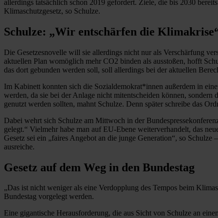
allerdings tatsächlich schon 2019 gefordert. Ziele, die bis 2030 bere
Klimaschutzgesetz, so Schulze.
Schulze: „Wir entschärfen die Klimakrise
Die Gesetzesnovelle will sie allerdings nicht nur als Verschärfung 
aktuellen Plan womöglich mehr CO2 binden als ausstoßen, hofft Schu
das dort gebunden werden soll, soll allerdings bei der aktuellen Ber
Im Kabinett konnten sich die Sozialdemokrat*innen außerdem in eine
werden, da sie bei der Anlage nicht mitentscheiden können, sondern
genutzt werden sollten, mahnt Schulze. Denn später schreibe das Ord
Dabei wehrt sich Schulze am Mittwoch in der Bundespressekonferenz
gelegt.“ Vielmehr habe man auf EU-Ebene weiterverhandelt, das neue
Gesetz sei ein „faires Angebot an die junge Generation“, so Schulze 
ausreiche.
Gesetz auf dem Weg in den Bundestag
„Das ist nicht weniger als eine Verdopplung des Tempos beim Klimasc
Bundestag vorgelegt werden.
Eine gigantische Herausforderung, die aus Sicht von Schulze an eine