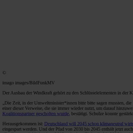
©
imago images/BildFunkMV
Der Ausbau der Windkraft gehört zu den Schlüsselelementen in der Kl
„Die Zeit, in der Umweltminister*innen bitte bitte sagen mussten, di
einer dieser Verweise, die sie immer wieder nutzt, um darauf hinzuw
Koalitionspartner gescholten wurde
, bestätigt. Schulze konnte gestä
Herausgekommen ist:
Deutschland will 2045 schon klimaneutral wirt
eingespart werden. Und der Pfad von 2030 bis 2045 enthält jetzt auc