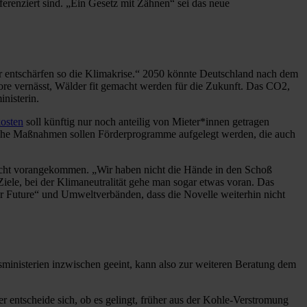
fferenziert sind. „Ein Gesetz mit Zähnen“ sei das neue
wir entschärfen so die Klimakrise.“ 2050 könnte Deutschland nach dem
re vernässt, Wälder fit gemacht werden für die Zukunft. Das CO2,
nisterin.
osten
soll künftig nur noch anteilig von Mieter*innen getragen
solche Maßnahmen sollen Förderprogramme aufgelegt werden, die auch
icht vorangekommen. „Wir haben nicht die Hände in den Schoß
ele, bei der Klimaneutralität gehe man sogar etwas voran. Das
for Future“ und Umweltverbänden, dass die Novelle weiterhin nicht
sministerien inzwischen geeint, kann also zur weiteren Beratung dem
 entscheide sich, ob es gelingt, früher aus der Kohle-Verstromung