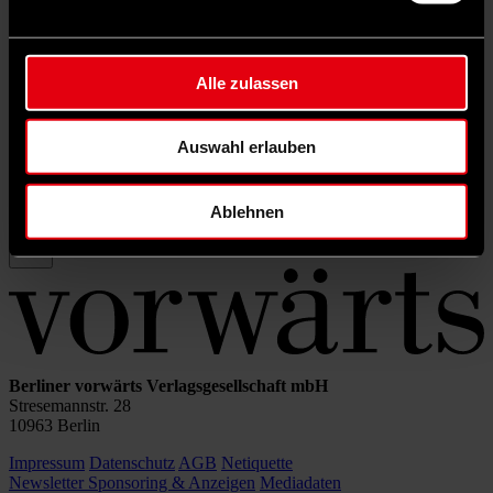
Rubrik filtern
Schlagwörter filtern
Autor*in filtern
Alle zulassen
Auswahl erlauben
Sortierung:
Ablehnen
Berliner vorwärts Verlagsgesellschaft mbH
Stresemannstr. 28
10963 Berlin
Impressum
Datenschutz
AGB
Netiquette
Newsletter
Sponsoring & Anzeigen
Mediadaten