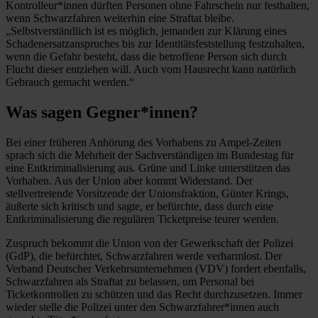
Kontrolleur*innen dürften Personen ohne Fahrschein nur festhalten,
wenn Schwarzfahren weiterhin eine Straftat bleibe.
„Selbstverständlich ist es möglich, jemanden zur Klärung eines
Schadenersatzanspruches bis zur Identitätsfeststellung festzuhalten,
wenn die Gefahr besteht, dass die betroffene Person sich durch
Flucht dieser entziehen will. Auch vom Hausrecht kann natürlich
Gebrauch gemacht werden.“
Was sagen Gegner*innen?
Bei einer früheren Anhörung des Vorhabens zu Ampel-Zeiten
sprach sich die Mehrheit der Sachverständigen im Bundestag für
eine Entkriminalisierung aus. Grüne und Linke unterstützen das
Vorhaben. Aus der Union aber kommt Widerstand. Der
stellvertretende Vorsitzende der Unionsfraktion, Günter Krings,
äußerte sich kritisch und sagte, er befürchte, dass durch eine
Entkriminalisierung die regulären Ticketpreise teurer werden.
Zuspruch bekommt die Union von der Gewerkschaft der Polizei
(GdP), die befürchtet, Schwarzfahren werde verharmlost. Der
Verband Deutscher Verkehrsunternehmen (VDV) fordert ebenfalls,
Schwarzfahren als Straftat zu belassen, um Personal bei
Ticketkontrollen zu schützen und das Recht durchzusetzen. Immer
wieder stelle die Polizei unter den Schwarzfahrer*innen auch