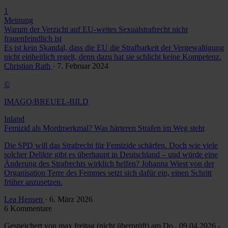
1
Meinung
Warum der Verzicht auf EU-weites Sexualstrafrecht nicht
frauenfeindlich ist
Es ist kein Skandal, dass die EU die Strafbarkeit der Vergewaltigung
nicht einheitlich regelt, denn dazu hat sie schlicht keine Kompetenz.
Christian Rath
· 7. Februar 2024
©
IMAGO/BREUEL-BILD
Inland
Femizid als Mordmerkmal? Was härteren Strafen im Weg steht
Die SPD will das Strafrecht für Femizide schärfen. Doch wie viele
solcher Delikte gibt es überhaupt in Deutschland – und würde eine
Änderung des Strafrechts wirklich helfen? Johanna Wiest von der
Organisation Terre des Femmes setzt sich dafür ein, einen Schritt
früher anzusetzen.
Lea Hensen
· 6. März 2026
6 Kommentare
Gespeichert von
max freitag (nicht überprüft)
am Do., 09.04.2026 -