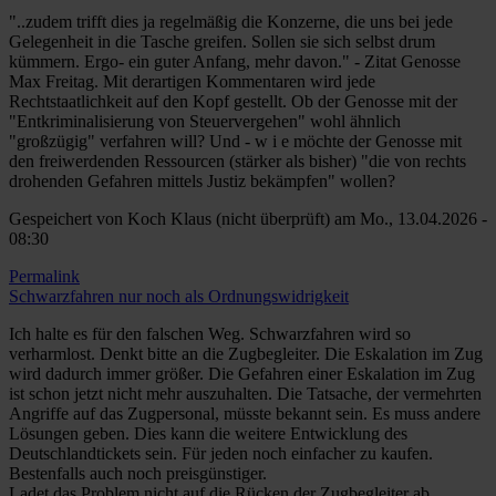
"..zudem trifft dies ja regelmäßig die Konzerne, die uns bei jede
Gelegenheit in die Tasche greifen. Sollen sie sich selbst drum
kümmern. Ergo- ein guter Anfang, mehr davon." - Zitat Genosse
Max Freitag. Mit derartigen Kommentaren wird jede
Rechtstaatlichkeit auf den Kopf gestellt. Ob der Genosse mit der
"Entkriminalisierung von Steuervergehen" wohl ähnlich
"großzügig" verfahren will? Und - w i e möchte der Genosse mit
den freiwerdenden Ressourcen (stärker als bisher) "die von rechts
drohenden Gefahren mittels Justiz bekämpfen" wollen?
Gespeichert von
Koch Klaus (nicht überprüft)
am Mo., 13.04.2026 -
08:30
Permalink
Schwarzfahren nur noch als Ordnungswidrigkeit
Ich halte es für den falschen Weg. Schwarzfahren wird so
verharmlost. Denkt bitte an die Zugbegleiter. Die Eskalation im Zug
wird dadurch immer größer. Die Gefahren einer Eskalation im Zug
ist schon jetzt nicht mehr auszuhalten. Die Tatsache, der vermehrten
Angriffe auf das Zugpersonal, müsste bekannt sein. Es muss andere
Lösungen geben. Dies kann die weitere Entwicklung des
Deutschlandtickets sein. Für jeden noch einfacher zu kaufen.
Bestenfalls auch noch preisgünstiger.
Ladet das Problem nicht auf die Rücken der Zugbegleiter ab.