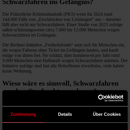
Schwarzfahren ins Gefängnis?
Die Polizeiliche Kriminalstatistik (PKS) weist für 2024 rund
144.000 Fälle von „Erschleichen von Leistungen“ aus – darunter
fällt aber nicht nur Schwarzfahren. Einer Studie von 2023 zufolge
saßen schätzungsweise circa 7.000 bis 12.000 Menschen wegen
Schwarzfahren im Gefängnis.
Die Berliner Initiative „Freiheitsfonds“ setzt sich für Menschen ein,
die wegen Fahrens ohne Ticket im Gefängnis landen, und kauft
einige von ihnen frei. Sie schätzt, dass bundesweit pro Jahr rund
9.000 Menschen eine Haftstrafe wegen Schwarzfahren antreten. Der
Initiative zufolge sind fast alle Betroffenen erwerbslos, viele haben
keine Wohnung.
Wieso wäre es sinnvoll, Schwarzfahren
aus dem Strafrecht zu nehmen?
Eine Strafverfolgung ist grundsätzlich mit einem hohen Aufwand für
die Justiz verbunden. Der Deutsche Anwaltsverein (DAV) schätzt,
dass Verfahren und Haftstrafen für die Verfolgung von
Zustimmung
Details
Über Cookies
Schwarzfahrer*innen den Staat jährlich rund 200 Millionen Euro
kosten. Ein Häftling kostet, je nach Bundesland, 150 bis 200 Euro
pro Tag. Gefängnisse und Gerichte sind allerdings vielerorts