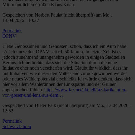
Mit freundlichen Grüßen Klaus Koch
Gespeichert von
Norbert Paulat (nicht überprüft)
am Mo.,
13.04.2026 - 10:37
Permalink
ÖPNV
Liebe Genossinnen und Genossen, schön, dass ich ein Auto habe
:-). Ich nutze den ÖPNV seit rd. 50 Jahren. In letzter Zeit ist es
jedoch zunehmend unangenehm geworden in einigen Stadtteilen
Berlins. Ich befürchte, dass sich die Situation durch die neue
Initiative eher noch verschärfen wird. Glaubt ihr wirklich, dass ihr
mit Initiativen wie dieser den Mittelstand zurückgewinnen werdet
oder neues Wählerpotenzial erschließt? Ich würde denken, dass sich
hier vor allem Wähler:innen der Linkspartei und der Grünen
angesprochen fühlen.
https://www.faz.net/aktuell/faz-karikaturen-
von-greser-und-lenz-aus-dem…
Gespeichert von
Dieter Falk (nicht überprüft)
am Mo., 13.04.2026 -
12:52
Permalink
Schwarzfahren