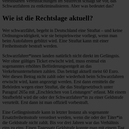
vereinbarten Vereinfachungen im Strafrecht schlägt sie vor, das
Schwarzfahren zu entkriminalisieren. Aber was bedeutet das?
Wie ist die Rechtslage aktuell?
Wer schwarzfährt, begeht in Deutschland eine Straftat – und keine
Ordnungswidrigkeit, wie sie beispielsweise vorliegt, wenn man
beim Autofahren geblitzt wird. Eine Straftat kann mit einer
Freiheitsstrafe bestraft werden.
Schwarzfahrer*innen landen natürlich nicht direkt im Gefängnis.
Wer ohne gültiges Ticket erwischt wird, muss erstmal ein
sogenanntes erhöhtes Beförderungsentgelt an das
Verkehrsunternehmen zahlen. Das beträgt aktuell meist 60 Euro.
Wer diesen Betrag nicht zahlt oder wiederholt beim Schwarzfahren
erwischt wird, kann angezeigt werden. Erst dann ermitteln die
Behörden wegen einer Straftat, die das Strafgesetzbuch unter
Paragraf 265a mit „Erschleichen von Leistungen“ erfasst. Mit einem
Strafbefehl wird die oder der Schwarzfahrer*in zu einer Geldstrafe
verurteilt. Erst dann ist man offiziell vorbestraft.
Eine Gefängnisstrafe kann in letzter Instanz als sogenannte
Ersatzfreiheitsstrafe verordnet werden, wenn die oder der Täter*in
die Geldstrafe nicht zahlt. Bis vor drei Jahren war das Verhältnis
eins zu eins: Einen Tagessatz Geldstrafe konnte man mit einem Tag