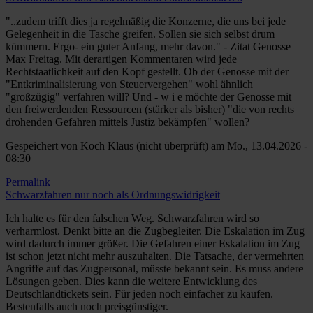
auf
das
"..zudem trifft dies ja regelmäßig die Konzerne, die uns bei jede
ist
Gelegenheit in die Tasche greifen. Sollen sie sich selbst drum
ein
kümmern. Ergo- ein guter Anfang, mehr davon." - Zitat Genosse
ganz
Max Freitag. Mit derartigen Kommentaren wird jede
wichtiger
Rechtstaatlichkeit auf den Kopf gestellt. Ob der Genosse mit der
Vorschlag,
"Entkriminalisierung von Steuervergehen" wohl ähnlich
und
"großzügig" verfahren will? Und - w i e möchte der Genosse mit
wir
den freiwerdenden Ressourcen (stärker als bisher) "die von rechts
sollten
drohenden Gefahren mittels Justiz bekämpfen" wollen?
den
Gespeichert von
Koch Klaus (nicht überprüft)
am Mo., 13.04.2026 -
von
08:30
max
freitag
Permalink
(nicht
Schwarzfahren nur noch als Ordnungswidrigkeit
überprüft)
Ich halte es für den falschen Weg. Schwarzfahren wird so
verharmlost. Denkt bitte an die Zugbegleiter. Die Eskalation im Zug
wird dadurch immer größer. Die Gefahren einer Eskalation im Zug
ist schon jetzt nicht mehr auszuhalten. Die Tatsache, der vermehrten
Angriffe auf das Zugpersonal, müsste bekannt sein. Es muss andere
Lösungen geben. Dies kann die weitere Entwicklung des
Deutschlandtickets sein. Für jeden noch einfacher zu kaufen.
Bestenfalls auch noch preisgünstiger.