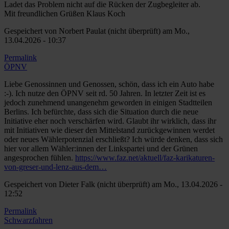
Ladet das Problem nicht auf die Rücken der Zugbegleiter ab.
Mit freundlichen Grüßen Klaus Koch
Gespeichert von
Norbert Paulat (nicht überprüft)
am Mo.,
13.04.2026 - 10:37
Permalink
ÖPNV
Liebe Genossinnen und Genossen, schön, dass ich ein Auto habe
:-). Ich nutze den ÖPNV seit rd. 50 Jahren. In letzter Zeit ist es
jedoch zunehmend unangenehm geworden in einigen Stadtteilen
Berlins. Ich befürchte, dass sich die Situation durch die neue
Initiative eher noch verschärfen wird. Glaubt ihr wirklich, dass ihr
mit Initiativen wie dieser den Mittelstand zurückgewinnen werdet
oder neues Wählerpotenzial erschließt? Ich würde denken, dass sich
hier vor allem Wähler:innen der Linkspartei und der Grünen
angesprochen fühlen.
https://www.faz.net/aktuell/faz-karikaturen-
von-greser-und-lenz-aus-dem…
Gespeichert von
Dieter Falk (nicht überprüft)
am Mo., 13.04.2026 -
12:52
Permalink
Schwarzfahren