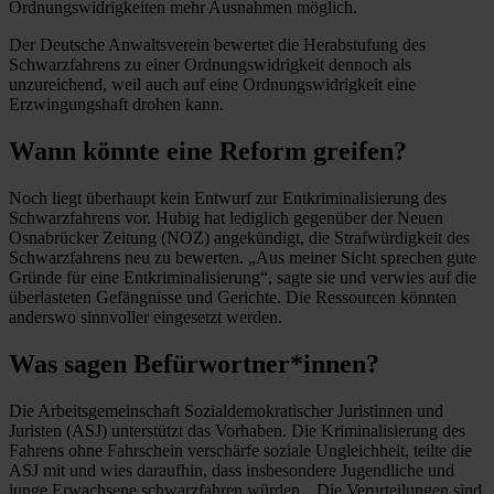
Ordnungswidrigkeiten mehr Ausnahmen möglich.
Der Deutsche Anwaltsverein bewertet die Herabstufung des
Schwarzfahrens zu einer Ordnungswidrigkeit dennoch als
unzureichend, weil auch auf eine Ordnungswidrigkeit eine
Erzwingungshaft drohen kann.
Wann könnte eine Reform greifen?
Noch liegt überhaupt kein Entwurf zur Entkriminalisierung des
Schwarzfahrens vor. Hubig hat lediglich gegenüber der Neuen
Osnabrücker Zeitung (NOZ) angekündigt, die Strafwürdigkeit des
Schwarzfahrens neu zu bewerten. „Aus meiner Sicht sprechen gute
Gründe für eine Entkriminalisierung“, sagte sie und verwies auf die
überlasteten Gefängnisse und Gerichte. Die Ressourcen könnten
anderswo sinnvoller eingesetzt werden.
Was sagen Befürwortner*innen?
Die Arbeitsgemeinschaft Sozialdemokratischer Juristinnen und
Juristen (ASJ) unterstützt das Vorhaben. Die Kriminalisierung des
Fahrens ohne Fahrschein verschärfe soziale Ungleichheit, teilte die
ASJ mit und wies daraufhin, dass insbesondere Jugendliche und
junge Erwachsene schwarzfahren würden. „Die Verurteilungen sind