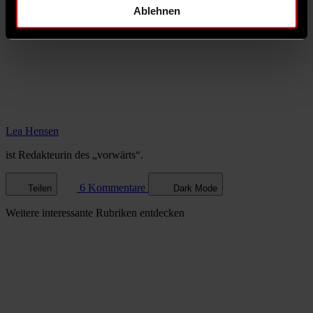
Ablehnen
Lea Hensen
ist Redakteurin des „vorwärts“.
6 Kommentare
Teilen
Dark Mode
Weitere
interessante Rubriken
entdecken