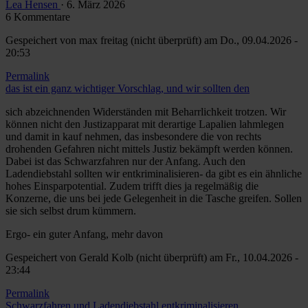
Lea Hensen
· 6. März 2026
6 Kommentare
Gespeichert von
max freitag (nicht überprüft)
am Do., 09.04.2026 -
20:53
Permalink
das ist ein ganz wichtiger Vorschlag, und wir sollten den
sich abzeichnenden Widerständen mit Beharrlichkeit trotzen. Wir
können nicht den Justizapparat mit derartige Lapalien lahmlegen
und damit in kauf nehmen, das insbesondere die von rechts
drohenden Gefahren nicht mittels Justiz bekämpft werden können.
Dabei ist das Schwarzfahren nur der Anfang. Auch den
Ladendiebstahl sollten wir entkriminalisieren- da gibt es ein ähnliche
hohes Einsparpotential. Zudem trifft dies ja regelmäßig die
Konzerne, die uns bei jede Gelegenheit in die Tasche greifen. Sollen
sie sich selbst drum kümmern.
Ergo- ein guter Anfang, mehr davon
Gespeichert von
Gerald Kolb (nicht überprüft)
am Fr., 10.04.2026 -
23:44
Permalink
Antwort
Schwarzfahren und Ladendiebstahl entkriminalisieren