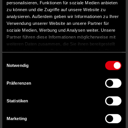
personalisieren, Funktionen für soziale Medien anbieten
ehrlicherweise keine große Chance darauf,
zu können und die Zugriffe auf unsere Website zu
den Chancenaufenthalt zu entfristen.“ Was
analysieren. Außerdem geben wir Informationen zu Ihrer
Verwendung unserer Website an unsere Partner für
aus ihrer Sicht paradox erscheint. Denn
soziale Medien, Werbung und Analysen weiter. Unsere
gerade CDU und CSU müssten ein Interesse
Partner führen diese Informationen möglicherweise mit
daran haben, einen Anreiz zu schaffen, dass
weiteren Daten zusammen, die Sie ihnen bereitgestellt
haben oder die sie im Rahmen Ihrer Nutzung der Dienste
Menschen in Arbeit kommen und ihren
gesammelt haben.
Einwilligungsauswahl
Lebensunterhalt ohne staatliche
Notwendig
Unterstützung bestreiten. Doch Nasr stellt
fest: „Ehrlicherweise kommt man bei dieser
Präferenzen
Union nicht mal mehr mit
volkswirtschaftlichen Argumenten durch.“
Statistiken
SPD-Forderung nach Arbeitsregelung erfüllt
Für eine progressive Migrationspolitik, die
Marketing
nicht nur auf Abschreckung und