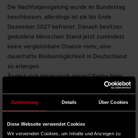
Die Nachfolgeregelung wurde im Bundestag
beschlossen, allerdings ist sie bis Ende
Dezember 2027 befristet. Danach besitzen
geduldete Menschen Stand jetzt zumindest
keine vergleichbare Chance mehr, eine
dauerhafte Bleibemöglichkeit in Deutschland
zu erlangen.
Ändert sich daran noch etwas? Rasha Nasr,
die integrations- und migrationspolitische
Sprecherin der SPD-Bundestagsfraktion zeigt
Zustimmung
Details
Über Cookies
sich im Gespräch mit dem „vorwärts“
skeptisch: „Es waren jetzt schon harte
Diese Webseite verwendet Cookies
Verhandlungen, die Verlängerung
Wir verwenden Cookies, um Inhalte und Anzeigen zu
durchzukriegen. Ich sehe mit dieser Union