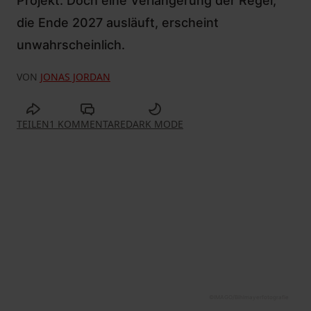
Projekt. Doch eine Verlängerung der Regel,
die Ende 2027 ausläuft, erscheint
unwahrscheinlich.
VON
JONAS JORDAN
TEILEN
1 KOMMENTARE
DARK MODE
©
IMAGO/Bihlmayerfotografie