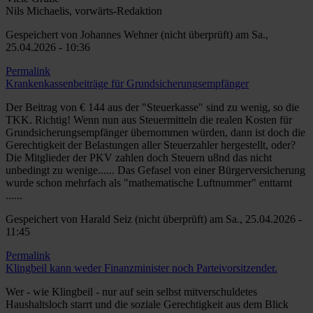
Nils Michaelis, vorwärts-Redaktion
Gespeichert von
Johannes Wehner (nicht überprüft)
am Sa.,
25.04.2026 - 10:36
Permalink
Krankenkassenbeiträge für Grundsicherungsempfänger
Der Beitrag von € 144 aus der "Steuerkasse" sind zu wenig, so die
TKK. Richtig! Wenn nun aus Steuermitteln die realen Kosten für
Grundsicherungsempfänger übernommen würden, dann ist doch die
Gerechtigkeit der Belastungen aller Steuerzahler hergestellt, oder?
Die Mitglieder der PKV zahlen doch Steuern u8nd das nicht
unbedingt zu wenige...... Das Gefasel von einer Bürgerversicherung
wurde schon mehrfach als "mathematische Luftnummer" enttarnt
......
Gespeichert von
Harald Seiz (nicht überprüft)
am Sa., 25.04.2026 -
11:45
Permalink
Klingbeil kann weder Finanzminister noch Parteivorsitzender.
Wer - wie Klingbeil - nur auf sein selbst mitverschuldetes
Haushaltsloch starrt und die soziale Gerechtigkeit aus dem Blick