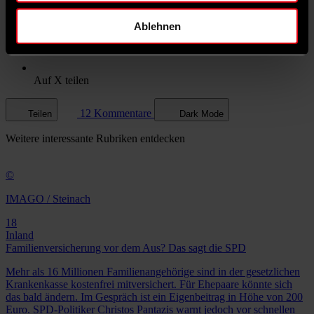
Ablehnen
Auf X teilen
12 Kommentare
Teilen
Dark Mode
Weitere
interessante Rubriken
entdecken
©
IMAGO / Steinach
18
Inland
Familienversicherung vor dem Aus? Das sagt die SPD
Mehr als 16 Millionen Familienangehörige sind in der gesetzlichen
Krankenkasse kostenfrei mitversichert. Für Ehepaare könnte sich
das bald ändern. Im Gespräch ist ein Eigenbeitrag in Höhe von 200
Euro. SPD-Politiker Christos Pantazis warnt jedoch vor schnellen