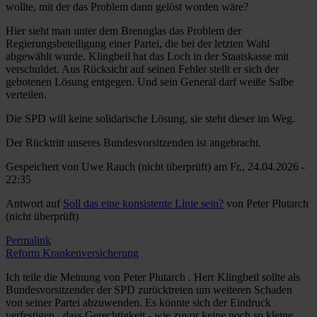
wollte, mit der das Problem dann gelöst worden wäre?
Hier sieht man unter dem Brennglas das Problem der
Regierungsbeteiligung einer Partei, die bei der letzten Wahl
abgewählt wurde. Klingbeil hat das Loch in der Staatskasse mit
verschuldet. Aus Rücksicht auf seinen Fehler stellt er sich der
gebotenen Lösung entgegen. Und sein General darf weiße Salbe
verteilen.
Die SPD will keine solidarische Lösung, sie steht dieser im Weg.
Der Rücktritt unseres Bundesvorsitzenden ist angebracht.
Gespeichert von
Uwe Rauch (nicht überprüft)
am Fr., 24.04.2026 -
22:35
Antwort auf
Soll das eine konsistente Linie sein?
von
Peter Plutarch
(nicht überprüft)
Permalink
Reform Krankenversicherung
Ich teile die Meinung von Peter Plutarch . Herr Klingbeil sollte als
Bundesvorsitzender der SPD zurücktreten um weiteren Schaden
von seiner Partei abzuwenden. Es könnte sich der Eindruck
verfestigen , dass Gerechtigkeit - wie zuvor keine noch so kleine