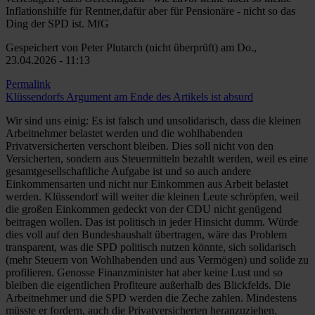
Inflationshilfe für Rentner,dafür aber für Pensionäre - nicht so das
Ding der SPD ist. MfG
Gespeichert von
Peter Plutarch (nicht überprüft)
am Do.,
23.04.2026 - 11:13
Permalink
Klüssendorfs Argument am Ende des Artikels ist absurd
Wir sind uns einig: Es ist falsch und unsolidarisch, dass die kleinen
Arbeitnehmer belastet werden und die wohlhabenden
Privatversicherten verschont bleiben. Dies soll nicht von den
Versicherten, sondern aus Steuermitteln bezahlt werden, weil es eine
gesamtgesellschaftliche Aufgabe ist und so auch andere
Einkommensarten und nicht nur Einkommen aus Arbeit belastet
werden. Klüssendorf will weiter die kleinen Leute schröpfen, weil
die großen Einkommen gedeckt von der CDU nicht genügend
beitragen wollen. Das ist politisch in jeder Hinsicht dumm. Würde
dies voll auf den Bundeshaushalt übertragen, wäre das Problem
transparent, was die SPD politisch nutzen könnte, sich solidarisch
(mehr Steuern von Wohlhabenden und aus Vermögen) und solide zu
profilieren. Genosse Finanzminister hat aber keine Lust und so
bleiben die eigentlichen Profiteure außerhalb des Blickfelds. Die
Arbeitnehmer und die SPD werden die Zeche zahlen. Mindestens
müsste er fordern, auch die Privatversicherten heranzuziehen.