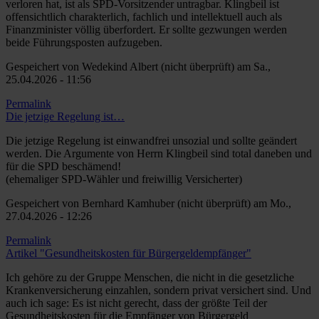
verloren hat, ist als SPD-Vorsitzender untragbar. Klingbeil ist
offensichtlich charakterlich, fachlich und intellektuell auch als
Finanzminister völlig überfordert. Er sollte gezwungen werden
beide Führungsposten aufzugeben.
Gespeichert von
Wedekind Albert (nicht überprüft)
am Sa.,
25.04.2026 - 11:56
Permalink
Die jetzige Regelung ist…
Die jetzige Regelung ist einwandfrei unsozial und sollte geändert
werden. Die Argumente von Herrn Klingbeil sind total daneben und
für die SPD beschämend!
(ehemaliger SPD-Wähler und freiwillig Versicherter)
Gespeichert von
Bernhard Kamhuber (nicht überprüft)
am Mo.,
27.04.2026 - 12:26
Permalink
Artikel "Gesundheitskosten für Bürgergeldempfänger"
Ich gehöre zu der Gruppe Menschen, die nicht in die gesetzliche
Krankenversicherung einzahlen, sondern privat versichert sind. Und
auch ich sage: Es ist nicht gerecht, dass der größte Teil der
Gesundheitskosten für die Empfänger von Bürgergeld