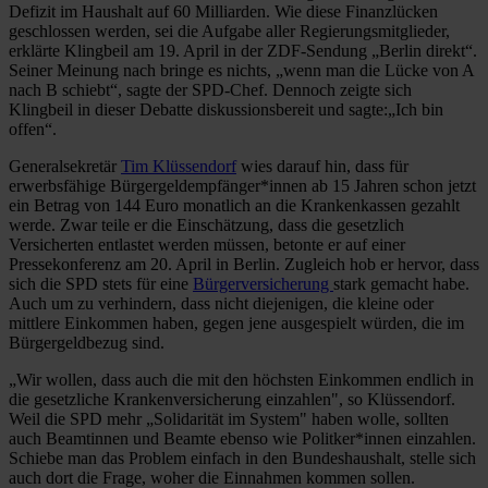
Defizit im Haushalt auf 60 Milliarden. Wie diese Finanzlücken
geschlossen werden, sei die Aufgabe aller Regierungsmitglieder,
erklärte Klingbeil am 19. April in der ZDF-Sendung „Berlin direkt“.
Seiner Meinung nach bringe es nichts, „wenn man die Lücke von A
nach B schiebt“, sagte der SPD-Chef. Dennoch zeigte sich
Klingbeil in dieser Debatte diskussionsbereit und sagte:„Ich bin
offen“.
Generalsekretär
Tim Klüssendorf
wies darauf hin, dass für
erwerbsfähige Bürgergeldempfänger*innen ab 15 Jahren schon jetzt
ein Betrag von 144 Euro monatlich an die Krankenkassen gezahlt
werde. Zwar teile er die Einschätzung, dass die gesetzlich
Versicherten entlastet werden müssen, betonte er auf einer
Pressekonferenz am 20. April in Berlin. Zugleich hob er hervor, dass
sich die SPD stets für eine
Bürgerversicherung
stark gemacht habe.
Auch um zu verhindern, dass nicht diejenigen, die kleine oder
mittlere Einkommen haben, gegen jene ausgespielt würden, die im
Bürgergeldbezug sind.
„Wir wollen, dass auch die mit den höchsten Einkommen endlich in
die gesetzliche Krankenversicherung einzahlen", so Klüssendorf.
Weil die SPD mehr „Solidarität im System" haben wolle, sollten
auch Beamtinnen und Beamte ebenso wie Politker*innen einzahlen.
Schiebe man das Problem einfach in den Bundeshaushalt, stelle sich
auch dort die Frage, woher die Einnahmen kommen sollen.