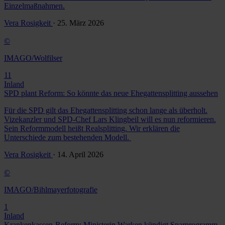
Einzelmaßnahmen.
Vera Rosigkeit
· 25. März 2026
©
IMAGO/Wolfilser
11
Inland
SPD plant Reform: So könnte das neue Ehegattensplitting aussehen
Für die SPD gilt das Ehegattensplitting schon lange als überholt.
Vizekanzler und SPD-Chef Lars Klingbeil will es nun reformieren.
Sein Reformmodell heißt Realsplitting. Wir erklären die
Unterschiede zum bestehenden Modell.
Vera Rosigkeit
· 14. April 2026
©
IMAGO/Bihlmayerfotografie
1
Inland
Krankenkassen-Reform: Ministerin Warken kündigt Sparprogramm