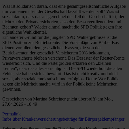
Was ist solidarisch daran, dass eine gesamtgesellschaftliche Aufgabe
nur von einem Teil der Gesellschaft bezahlt werden soll? Was ist
sozial daran, dass das ausgerechnet der Teil der Gesellschaft ist, der
nicht zu den Privatversicherten, also den Besserverdienenden und
Beamten gehört? Wieder einmal macht die SPD Politik gegen ihre
eigentliche Wahlklientel.
Ein anderer Grund für die jüngsten SPD-Wahlergebnisse ist die
SPD-Position zur Betriebsrente. Die Vorschläge von Bärbel Bas
dienen vor allem den gesetzlichen Kassen, die von den
Betriebsrenten der gesetzlich Versicherten 20% bekommen,
Privatversicherte bleiben verschont. Das Desaster der Riester-Rente
wiederholt sich. Und die Parteigrößen erklären den „kleinen
Leuten“, dass das alles so richtig ist. Die SPD wiederholt die alten
Fehler, sie haben sich ja bewährt. Das ist nicht kreativ und nicht
sozial, aber sozialdemokratisch und erfolglos. Denn: Wer Politik
gegen die Mehrheit macht, wird in der Politik keine Mehrheiten
gewinnen.
Gespeichert von
Martina Schreiner (nicht überprüft)
am Mo.,
27.04.2026 - 18:49
Permalink
Infos über Krankenversicherungsbeiträge für Bürgergeldempfänger
Sehr gut, dass ihr uns über die Bezahlung der Krankenversicherung