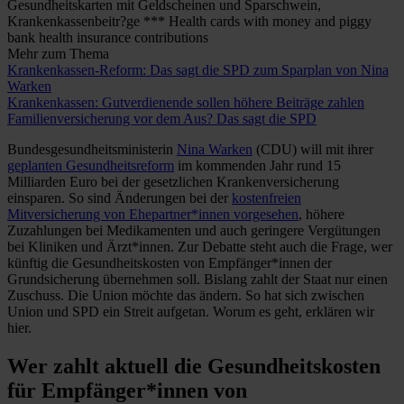
Gesundheitskarten mit Geldscheinen und Sparschwein,
Krankenkassenbeitr?ge *** Health cards with money and piggy
bank health insurance contributions
Mehr zum Thema
Krankenkassen-Reform: Das sagt die SPD zum Sparplan von Nina
Warken
Krankenkassen: Gutverdienende sollen höhere Beiträge zahlen
Familienversicherung vor dem Aus? Das sagt die SPD
Bundesgesundheitsministerin
Nina Warken
(CDU) will mit ihrer
geplanten Gesundheitsreform
im kommenden Jahr rund 15
Milliarden Euro bei der gesetzlichen Krankenversicherung
einsparen. So sind Änderungen bei der
kostenfreien
Mitversicherung von Ehepartner*innen vorgesehen
, höhere
Zuzahlungen bei Medikamenten und auch geringere Vergütungen
bei Kliniken und Ärzt*innen. Zur Debatte steht auch die Frage, wer
künftig die Gesundheitskosten von Empfänger*innen der
Grundsicherung übernehmen soll. Bislang zahlt der Staat nur einen
Zuschuss. Die Union möchte das ändern. So hat sich zwischen
Union und SPD ein Streit aufgetan. Worum es geht, erklären wir
hier.
Wer zahlt aktuell die Gesundheitskosten
für Empfänger*innen von