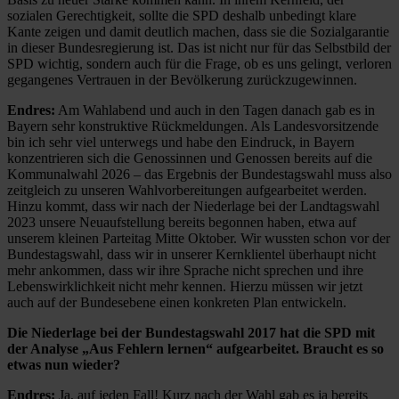
sozialen Gerechtigkeit, sollte die SPD deshalb unbedingt klare
Kante zeigen und damit deutlich machen, dass sie die Sozialgarantie
in dieser Bundesregierung ist. Das ist nicht nur für das Selbstbild der
SPD wichtig, sondern auch für die Frage, ob es uns gelingt, verloren
gegangenes Vertrauen in der Bevölkerung zurückzugewinnen.
Endres:
Am Wahlabend und auch in den Tagen danach gab es in
Bayern sehr konstruktive Rückmeldungen. Als Landesvorsitzende
bin ich sehr viel unterwegs und habe den Eindruck, in Bayern
konzentrieren sich die Genossinnen und Genossen bereits auf die
Kommunalwahl 2026 – das Ergebnis der Bundestagswahl muss also
zeitgleich zu unseren Wahlvorbereitungen aufgearbeitet werden.
Hinzu kommt, dass wir nach der Niederlage bei der Landtagswahl
2023 unsere Neuaufstellung bereits begonnen haben, etwa auf
unserem kleinen Parteitag Mitte Oktober. Wir wussten schon vor der
Bundestagswahl, dass wir in unserer Kernklientel überhaupt nicht
mehr ankommen, dass wir ihre Sprache nicht sprechen und ihre
Lebenswirklichkeit nicht mehr kennen. Hierzu müssen wir jetzt
auch auf der Bundesebene einen konkreten Plan entwickeln.
Die Niederlage bei der Bundestagswahl 2017 hat die SPD mit
der Analyse „Aus Fehlern lernen“ aufgearbeitet. Braucht es so
etwas nun wieder?
Endres:
Ja, auf jeden Fall! Kurz nach der Wahl gab es ja bereits