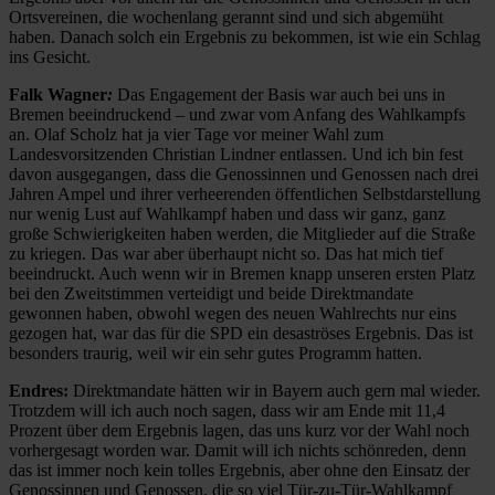
Ortsvereinen, die wochenlang gerannt sind und sich abgemüht
haben. Danach solch ein Ergebnis zu bekommen, ist wie ein Schlag
ins Gesicht.
Falk Wagner
:
Das Engagement der Basis war auch bei uns in
Bremen beeindruckend – und zwar vom Anfang des Wahlkampfs
an. Olaf Scholz hat ja vier Tage vor meiner Wahl zum
Landesvorsitzenden Christian Lindner entlassen. Und ich bin fest
davon ausgegangen, dass die Genossinnen und Genossen nach drei
Jahren Ampel und ihrer verheerenden öffentlichen Selbstdarstellung
nur wenig Lust auf Wahlkampf haben und dass wir ganz, ganz
große Schwierigkeiten haben werden, die Mitglieder auf die Straße
zu kriegen. Das war aber überhaupt nicht so. Das hat mich tief
beeindruckt. Auch wenn wir in Bremen knapp unseren ersten Platz
bei den Zweitstimmen verteidigt und beide Direktmandate
gewonnen haben, obwohl wegen des neuen Wahlrechts nur eins
gezogen hat, war das für die SPD ein desaströses Ergebnis. Das ist
besonders traurig, weil wir ein sehr gutes Programm hatten.
Endres:
Direktmandate hätten wir in Bayern auch gern mal wieder.
Trotzdem will ich auch noch sagen, dass wir am Ende mit 11,4
Prozent über dem Ergebnis lagen, das uns kurz vor der Wahl noch
vorhergesagt worden war. Damit will ich nichts schönreden, denn
das ist immer noch kein tolles Ergebnis, aber ohne den Einsatz der
Genossinnen und Genossen, die so viel Tür-zu-Tür-Wahlkampf