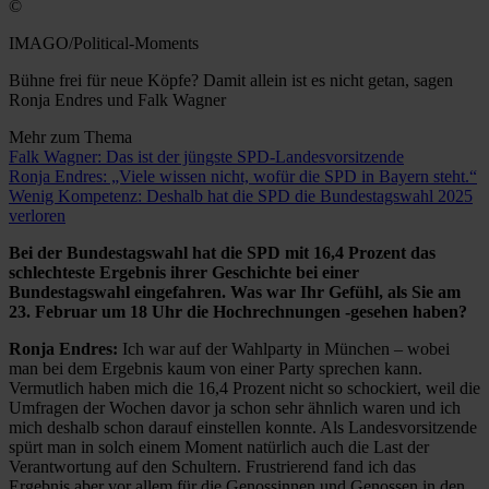
©
IMAGO/Political-Moments
Bühne frei für neue Köpfe? Damit allein ist es nicht getan, sagen
Ronja Endres und Falk Wagner
Mehr zum Thema
Falk Wagner: Das ist der jüngste SPD-Landesvorsitzende
Ronja Endres: „Viele wissen nicht, wofür die SPD in Bayern steht.“
Wenig Kompetenz: Deshalb hat die SPD die Bundestagswahl 2025
verloren
Bei der Bundestagswahl hat die SPD mit 16,4 Prozent das
schlechteste Ergebnis ihrer Geschichte bei einer
Bundestagswahl eingefahren. Was war Ihr Gefühl, als Sie am
23. Februar um 18 Uhr die Hochrechnungen -gesehen haben?
Ronja Endres:
Ich war auf der Wahlparty in München – wobei
man bei dem Ergebnis kaum von einer Party sprechen kann.
Vermutlich haben mich die 16,4 Prozent nicht so schockiert, weil die
Umfragen der Wochen davor ja schon sehr ähnlich waren und ich
mich deshalb schon darauf einstellen konnte. Als Landesvorsitzende
spürt man in solch einem Moment natürlich auch die Last der
Verantwortung auf den Schultern. Frustrierend fand ich das
Ergebnis aber vor allem für die Genossinnen und Genossen in den