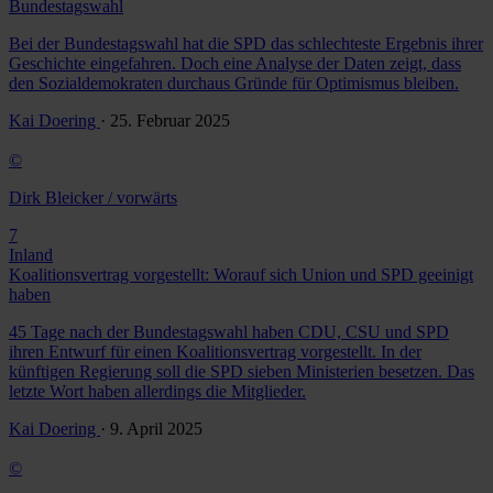
Bundestagswahl
Bei der Bundestagswahl hat die SPD das schlechteste Ergebnis ihrer
Geschichte eingefahren. Doch eine Analyse der Daten zeigt, dass
den Sozialdemokraten durchaus Gründe für Optimismus bleiben.
Kai Doering
· 25. Februar 2025
©
Dirk Bleicker / vorwärts
7
Inland
Koalitionsvertrag vorgestellt: Worauf sich Union und SPD geeinigt
haben
45 Tage nach der Bundestagswahl haben CDU, CSU und SPD
ihren Entwurf für einen Koalitionsvertrag vorgestellt. In der
künftigen Regierung soll die SPD sieben Ministerien besetzen. Das
letzte Wort haben allerdings die Mitglieder.
Kai Doering
· 9. April 2025
©