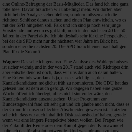
eine Online-Befragung der Basis-Mitglieder. Das fand ich eine ganz
tolle Idee. Davon brauchen wir unbedingt mehr. Wir dürfen aber
nicht bei der Analyse stehenbleiben, sondern müssen auch die
richtigen Schlüsse daraus ziehen und einen Plan entwickeln, wo es
mit der SPD hingehen soll. Falk und ich sind ja noch sehr junge
Vorsitzende und wenn es gut läuft, noch in den nächsten 40 bis 50
Jahren in der Partei aktiv. Ich bin deshalb sehr für eine Perspektive,
bei der die SPD nicht nur die nächsten vier Jahre im Blick hat,
sondern eher die nächsten 20. Die SPD braucht einen nachhaltigen
Plan für die Zukunft.
Wagner:
Das sehe ich genauso. Eine Analyse des Wahlergebnisses
ist sicher wichtig und in der von 2017 stand auch viel Richtiges drin,
aber entscheidend ist doch, dass wir uns dann auch daran halten.
Eine Erkenntnis war damals ja, dass es wichtig ist, den
Kanzlerkandidaten möglichst früh zu nominieren. Die CDU hat das
gelesen und ist dem auch gefolgt. Wir dagegen haben eine ganze
Woche öffentlich überlegt, ob es nicht sinnvoller wäre, den
Kanzlerkandidaten auszutauschen. Unser Programm zur
Bundestagswahl fand ich sehr gut und ich glaube auch nicht, dass es
der Grund für unser schlechtes Abschneiden gewesen ist. Trotzdem
sehe ich, dass wir auch inhaltlich Diskussionsbedarf haben, gerade
wenn wir eine längere Perspektive bieten wollen. Bei Fragen wie
der Zukunft der Rente oder dem Kampf gegen den Klimawandel
halte ich das für absolut notwendig. Und was mir auch zu kurz