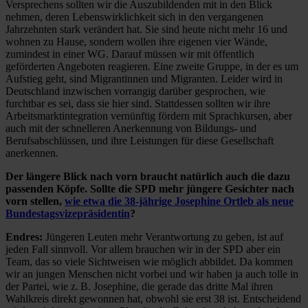
Versprechens sollten wir die Auszubildenden mit in den Blick
nehmen, deren Lebenswirklichkeit sich in den vergangenen
Jahrzehnten stark verändert hat. Sie sind heute nicht mehr 16 und
wohnen zu Hause, sondern wollen ihre eigenen vier Wände,
zumindest in einer WG. Darauf müssen wir mit öffentlich
geförderten Angeboten reagieren. Eine zweite Gruppe, in der es um
Aufstieg geht, sind Migrantinnen und Migranten. Leider wird in
Deutschland inzwischen vorrangig darüber gesprochen, wie
furchtbar es sei, dass sie hier sind. Stattdessen sollten wir ihre
Arbeitsmarktintegration vernünftig fördern mit Sprachkursen, aber
auch mit der schnelleren Anerkennung von Bildungs- und
Berufsabschlüssen, und ihre Leistungen für diese Gesellschaft
anerkennen.
Der längere Blick nach vorn braucht natürlich auch die dazu
passenden Köpfe. Sollte die SPD mehr jüngere Gesichter nach
vorn stellen,
wie etwa die 38-jährige Josephine Ortleb als neue
Bundestagsvizepräsidentin
?
Endres:
Jüngeren Leuten mehr Verantwortung zu geben, ist auf
jeden Fall sinnvoll. Vor allem brauchen wir in der SPD aber ein
Team, das so viele Sichtweisen wie möglich abbildet. Da kommen
wir an jungen Menschen nicht vorbei und wir haben ja auch tolle in
der Partei, wie z. B. Josephine, die gerade das dritte Mal ihren
Wahlkreis direkt gewonnen hat, obwohl sie erst 38 ist. Entscheidend