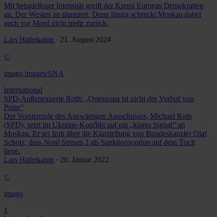
Mit beispielloser Intensität greift der Kreml Europas Demokratien
an. Der Westen ist alarmiert. Denn längst schreckt Moskau dabei
auch vor Mord nicht mehr zurück.
Lars Haferkamp
· 21. August 2024
©
imago images/SNA
International
SPD-Außenexperte Roth: „Osteuropa ist nicht der Vorhof von
Putin“
Der Vorsitzende des Auswärtigen Ausschusses, Michael Roth
(SPD), setzt im Ukraine-Konflikt auf ein „klares Signal“ an
Moskau. Er sei froh über die Klarstellung von Bundeskanzler Olaf
Scholz, dass Nord Stream 2 als Sanktionsoption auf dem Tisch
liege.
Lars Haferkamp
· 20. Januar 2022
©
imago
1