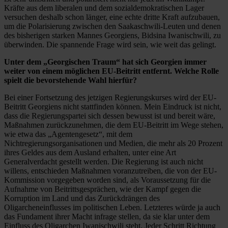
Kräfte aus dem liberalen und dem sozialdemokratischen Lager
versuchen deshalb schon länger, eine echte dritte Kraft aufzubauen,
um die Polarisierung zwischen den Saakaschwili-Leuten und denen
des bisherigen starken Mannes Georgiens, Bidsina Iwanischwili, zu
überwinden. Die spannende Frage wird sein, wie weit das gelingt.
Unter dem „Georgischen Traum“ hat sich Georgien immer
weiter von einem möglichen EU-Beitritt entfernt. Welche Rolle
spielt die bevorstehende Wahl hierfür?
Bei einer Fortsetzung des jetzigen Regierungskurses wird der EU-
Beitritt Georgiens nicht stattfinden können. Mein Eindruck ist nicht,
dass die Regierungspartei sich dessen bewusst ist und bereit wäre,
Maßnahmen zurückzunehmen, die dem EU-Beitritt im Wege stehen,
wie etwa das „Agentengesetz“, mit dem
Nichtregierungsorganisationen und Medien, die mehr als 20 Prozent
ihres Geldes aus dem Ausland erhalten, unter eine Art
Generalverdacht gestellt werden. Die Regierung ist auch nicht
willens, entschieden Maßnahmen voranzutreiben, die von der EU-
Kommission vorgegeben worden sind, als Voraussetzung für die
Aufnahme von Beitrittsgesprächen, wie der Kampf gegen die
Korruption im Land und das Zurückdrängen des
Oligarcheneinflusses im politischen Leben. Letzteres würde ja auch
das Fundament ihrer Macht infrage stellen, da sie klar unter dem
Einfluss des Oligarchen Iwanischwili steht. Jeder Schritt Richtung