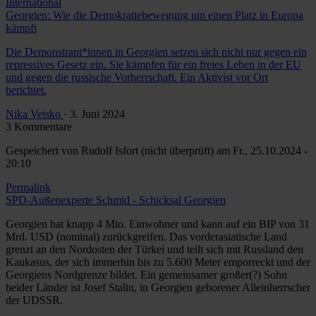
International
Georgien: Wie die Demokratiebewegung um einen Platz in Europa
kämpft
Die Demonstrant*innen in Georgien setzen sich nicht nur gegen ein
repressives Gesetz ein. Sie kämpfen für ein freies Leben in der EU
und gegen die russische Vorherrschaft. Ein Aktivist vor Ort
berichtet.
Nika Vetsko
· 3. Juni 2024
3 Kommentare
Gespeichert von
Rudolf Isfort (nicht überprüft)
am Fr., 25.10.2024 -
20:10
Permalink
SPD-Außenexperte Schmid - Schicksal Georgien
Georgien hat knapp 4 Mio. Einwohner und kann auf ein BIP von 31
Mrd. USD (nominal) zurückgreifen. Das vorderasiatische Land
grenzt an den Nordosten der Türkei und teilt sich mit Russland den
Kaukasus, der sich immerhin bis zu 5.600 Meter emporreckt und der
Georgiens Nordgrenze bildet. Ein gemeinsamer großer(?) Sohn
beider Länder ist Josef Stalin, in Georgien geborener Alleinherrscher
der UDSSR.