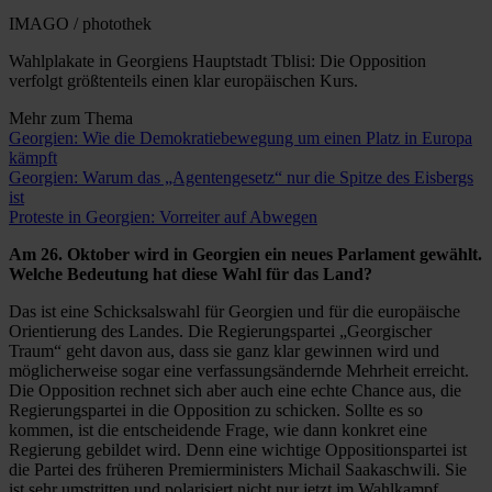
IMAGO / photothek
Wahlplakate in Georgiens Hauptstadt Tblisi: Die Opposition
verfolgt größtenteils einen klar europäischen Kurs.
Mehr zum Thema
Georgien: Wie die Demokratiebewegung um einen Platz in Europa
kämpft
Georgien: Warum das „Agentengesetz“ nur die Spitze des Eisbergs
ist
Proteste in Georgien: Vorreiter auf Abwegen
Am 26. Oktober wird in Georgien ein neues Parlament gewählt.
Welche Bedeutung hat diese Wahl für das Land?
Das ist eine Schicksalswahl für Georgien und für die europäische
Orientierung des Landes. Die Regierungspartei „Georgischer
Traum“ geht davon aus, dass sie ganz klar gewinnen wird und
möglicherweise sogar eine verfassungsändernde Mehrheit erreicht.
Die Opposition rechnet sich aber auch eine echte Chance aus, die
Regierungspartei in die Opposition zu schicken. Sollte es so
kommen, ist die entscheidende Frage, wie dann konkret eine
Regierung gebildet wird. Denn eine wichtige Oppositionspartei ist
die Partei des früheren Premierministers Michail Saakaschwili. Sie
ist sehr umstritten und polarisiert nicht nur jetzt im Wahlkampf.