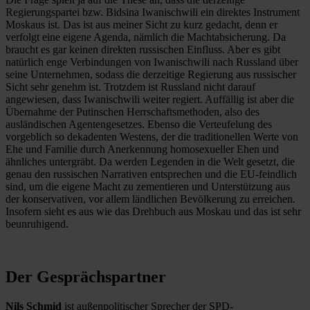
Regierungspartei bzw. Bidsina Iwanischwili ein direktes Instrument
Moskaus ist. Das ist aus meiner Sicht zu kurz gedacht, denn er
verfolgt eine eigene Agenda, nämlich die Machtabsicherung. Da
braucht es gar keinen direkten russischen Einfluss. Aber es gibt
natürlich enge Verbindungen von Iwanischwili nach Russland über
seine Unternehmen, sodass die derzeitige Regierung aus russischer
Sicht sehr genehm ist. Trotzdem ist Russland nicht darauf
angewiesen, dass Iwanischwili weiter regiert. Auffällig ist aber die
Übernahme der Putinschen Herrschaftsmethoden, also des
ausländischen Agentengesetzes. Ebenso die Verteufelung des
vorgeblich so dekadenten Westens, der die traditionellen Werte von
Ehe und Familie durch Anerkennung homosexueller Ehen und
ähnliches untergräbt. Da werden Legenden in die Welt gesetzt, die
genau den russischen Narrativen entsprechen und die EU-feindlich
sind, um die eigene Macht zu zementieren und Unterstützung aus
der konservativen, vor allem ländlichen Bevölkerung zu erreichen.
Insofern sieht es aus wie das Drehbuch aus Moskau und das ist sehr
beunruhigend.
Der Gesprächspartner
Nils Schmid
ist außenpolitischer Sprecher der SPD-