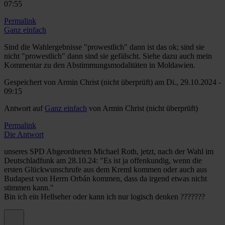
07:55
Permalink
Ganz einfach
Sind die Wahlergebnisse "prowestlich" dann ist das ok; sind sie
nicht "prowestlich" dann sind sie gefälscht. Siehe dazu auch mein
Kommentar zu den Abstimmungsmodalitäten in Moldawien.
Gespeichert von
Armin Christ (nicht überprüft)
am Di., 29.10.2024 -
09:15
Antwort auf
Ganz einfach
von
Armin Christ (nicht überprüft)
Permalink
Die Antwort
unseres SPD Abgeordneten Michael Roth, jetzt, nach der Wahl im
Deutschladfunk am 28.10.24: "Es ist ja offenkundig, wenn die
ersten Glückwunschrufe aus dem Kreml kommen oder auch aus
Budapest von Herrn Orbán kommen, dass da irgend etwas nicht
stimmen kann."
Bin ich ein Hellseher oder kann ich nur logisch denken ???????