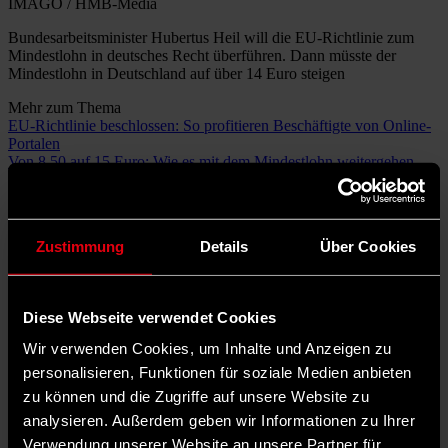
IMAGO / HMB-Media
Bundesarbeitsminister Hubertus Heil will die EU-Richtlinie zum
Mindestlohn in deutsches Recht überführen. Dann müsste der
Mindestlohn in Deutschland auf über 14 Euro steigen
Mehr zum Thema
EU-Richtlinie beschlossen: So profitieren Beschäftigte von Online-
Portalen
Von 8,50 auf 15 Euro: Wie es mit dem Mindestlohn weitergehen
könnte
Dass SPD und auch die Gewerkschaften mit der Anhebung des
Mindestlohns von 12 Euro auf 12,41 Euro brutto ab Januar 2024
Zustimmung
Details
Über Cookies
nicht zufrieden waren, haben sie im vergangenen Jahr mehr als
deutlich gemacht. Bundeskanzler Olaf Scholz zeigte sich bereits im
Juli 2023 im
ARD-Sommerinterview
enttäuscht über diesen
„konkreten Vorschlag“ der Mindestlohnkommission, der Institution,
Diese Webseite verwendet Cookies
die über die Höhe der Lohnuntergrenze in Deutschland entscheidet.
Und auch die
SPD-Vorsitzenden Saskia Esken und Lars Klingbeil
Wir verwenden Cookies, um Inhalte und Anzeigen zu
forderten mehrfach eine deutliche Erhöhung des Mindestlohns, der
personalisieren, Funktionen für soziale Medien anbieten
im kommenden Jahr lediglich um weitere 0,41 Cent auf dann 12,82
Euro steigen soll. Zum Vergleich: Scholz sprach im Frühjahr dieses
zu können und die Zugriffe auf unsere Website zu
Jahres im Nachrichtenmagazin „Stern“ von einem schrittweisen
analysieren. Außerdem geben wir Informationen zu Ihrer
Anheben auf zunächst 14 Euro, dann auf 15 Euro.
Verwendung unserer Website an unsere Partner für