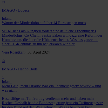
©
IMAGO / Lobeca
Inland
Warum der Mindestlohn auf über 14 Euro steigen muss
SPD-Chef Lars Klingbeil fordert eine deutliche Erhöhung des
Mindestlohns. Co-Chefin Saskia Esken will dazu eine Reform der
Kommission, die über die Höhe entscheidet. Was das ganze mit
einer EU-Richtlinie zu tun hat, erklären wir hier.
Vera Rosigkeit
· 30. April 2024
©
IMAGO / Hanno Bode
1
Inland
Mehr Geld, mehr Urlaub: Was ein Tariftreuegesetz bewirkt – und
was nicht
Beschäftige mit Tarifvertrag verdienen mehr und haben mehr
Rechte. Deshalb hat die Bundesregierung jetzt ein Tariftreuegesetz
für den Bund auf den Weg gebracht. Was es bewirken kann,