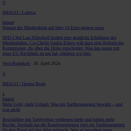
©
IMAGO / Lobeca
Inland
Warum der Mindestlohn auf über 14 Euro steigen muss
SPD-Chef Lars Klingbeil fordert eine deutliche Erhöhung des
Mindestlohns. Co-Chefin Saskia Esken will dazu eine Reform der
Kommission, die über die Höhe entscheidet. Was das ganze mit
einer EU-Richtlinie zu tun hat, erklären wir hier.
Vera Rosigkeit
· 30. April 2024
©
IMAGO / Hanno Bode
1
Inland
Mehr Geld, mehr Urlaub: Was ein Tariftreuegesetz bewirkt – und
was nicht
Beschäftige mit Tarifvertrag verdienen mehr und haben mehr
Rechte. Deshalb hat die Bundesregierung jetzt ein Tariftreuegesetz
für den Bund auf den Weg gebracht. Was es bewirken kann,