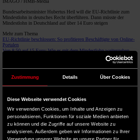
IMAGO / HMB-Media
Bundesarbeitsminister Hubertus Heil will die EU-Richtlinie zum
Mindestlohn in deutsches Recht überführen. Dann müsste der
Mindestlohn in Deutschland auf über 14 Euro steigen
Mehr zum Thema
EU-Richtlinie beschlossen: So profitieren Beschäftigte von Online-
Portalen
Von 8,50 auf 15 Euro: Wie es mit dem Mindestlohn weitergehen
könnte
Dass SPD und auch die Gewerkschaften mit der Anhebung des
Mindestlohns von 12 Euro auf 12,41 Euro brutto ab Januar 2024
Zustimmung
Details
Über Cookies
nicht zufrieden waren, haben sie im vergangenen Jahr mehr als
deutlich gemacht. Bundeskanzler Olaf Scholz zeigte sich bereits im
Juli 2023 im
ARD-Sommerinterview
enttäuscht über diesen
„konkreten Vorschlag“ der Mindestlohnkommission, der Institution,
Diese Webseite verwendet Cookies
die über die Höhe der Lohnuntergrenze in Deutschland entscheidet.
Und auch die
SPD-Vorsitzenden Saskia Esken und Lars Klingbeil
Wir verwenden Cookies, um Inhalte und Anzeigen zu
forderten mehrfach eine deutliche Erhöhung des Mindestlohns, der
personalisieren, Funktionen für soziale Medien anbieten
im kommenden Jahr lediglich um weitere 0,41 Cent auf dann 12,82
Euro steigen soll. Zum Vergleich: Scholz sprach im Frühjahr dieses
zu können und die Zugriffe auf unsere Website zu
Jahres im Nachrichtenmagazin „Stern“ von einem schrittweisen
analysieren. Außerdem geben wir Informationen zu Ihrer
Anheben auf zunächst 14 Euro, dann auf 15 Euro.
Verwendung unserer Website an unsere Partner für