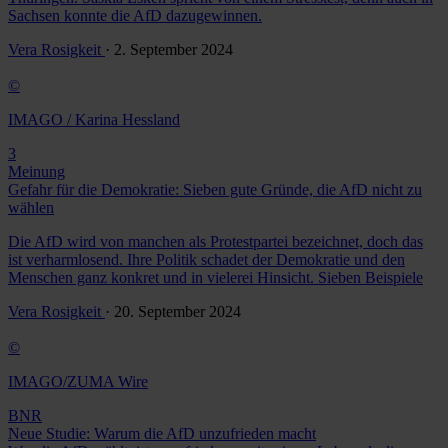
Sachsen konnte die AfD dazugewinnen.
Vera Rosigkeit
· 2. September 2024
©
IMAGO / Karina Hessland
3
Meinung
Gefahr für die Demokratie: Sieben gute Gründe, die AfD nicht zu
wählen
Die AfD wird von manchen als Protestpartei bezeichnet, doch das
ist verharmlosend. Ihre Politik schadet der Demokratie und den
Menschen ganz konkret und in vielerei Hinsicht. Sieben Beispiele
Vera Rosigkeit
· 20. September 2024
©
IMAGO/ZUMA Wire
BNR
Neue Studie: Warum die AfD unzufrieden macht