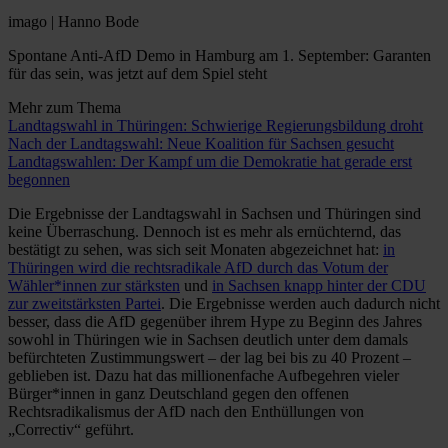
imago | Hanno Bode
Spontane Anti-AfD Demo in Hamburg am 1. September: Garanten
für das sein, was jetzt auf dem Spiel steht
Mehr zum Thema
Landtagswahl in Thüringen: Schwierige Regierungsbildung droht
Nach der Landtagswahl: Neue Koalition für Sachsen gesucht
Landtagswahlen: Der Kampf um die Demokratie hat gerade erst
begonnen
Die Ergebnisse der Landtagswahl in Sachsen und Thüringen sind
keine Überraschung. Dennoch ist es mehr als ernüchternd, das
bestätigt zu sehen, was sich seit Monaten abgezeichnet hat:
in
Thüringen wird die rechtsradikale AfD durch das Votum der
Wähler*innen zur stärksten
und
in Sachsen knapp hinter der CDU
zur zweitstärksten Partei
. Die Ergebnisse werden auch dadurch nicht
besser, dass die AfD gegenüber ihrem Hype zu Beginn des Jahres
sowohl in Thüringen wie in Sachsen deutlich unter dem damals
befürchteten Zustimmungswert – der lag bei bis zu 40 Prozent –
geblieben ist. Dazu hat das millionenfache Aufbegehren vieler
Bürger*innen in ganz Deutschland gegen den offenen
Rechtsradikalismus der AfD nach den Enthüllungen von
„Correctiv“ geführt.