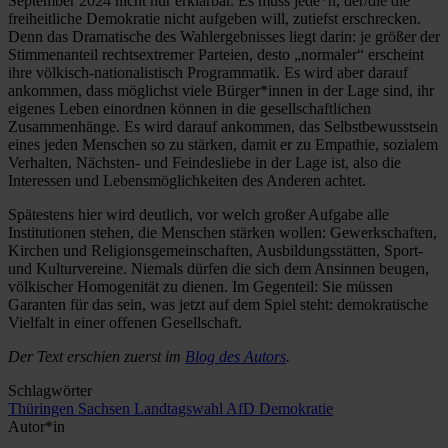
September 2024 nicht nur erklärbar. Es muss jede*n, der/die die
freiheitliche Demokratie nicht aufgeben will, zutiefst erschrecken.
Denn das Dramatische des Wahlergebnisses liegt darin: je größer der
Stimmenanteil rechtsextremer Parteien, desto „normaler“ erscheint
ihre völkisch-nationalistisch Programmatik. Es wird aber darauf
ankommen, dass möglichst viele Bürger*innen in der Lage sind, ihr
eigenes Leben einordnen können in die gesellschaftlichen
Zusammenhänge. Es wird darauf ankommen, das Selbstbewusstsein
eines jeden Menschen so zu stärken, damit er zu Empathie, sozialem
Verhalten, Nächsten- und Feindesliebe in der Lage ist, also die
Interessen und Lebensmöglichkeiten des Anderen achtet.
Spätestens hier wird deutlich, vor welch großer Aufgabe alle
Institutionen stehen, die Menschen stärken wollen: Gewerkschaften,
Kirchen und Religionsgemeinschaften, Ausbildungsstätten, Sport-
und Kulturvereine. Niemals dürfen die sich dem Ansinnen beugen,
völkischer Homogenität zu dienen. Im Gegenteil: Sie müssen
Garanten für das sein, was jetzt auf dem Spiel steht: demokratische
Vielfalt in einer offenen Gesellschaft.
Der Text erschien zuerst im
Blog des Autors
.
Schlagwörter
Thüringen
Sachsen
Landtagswahl
AfD
Demokratie
Autor*in