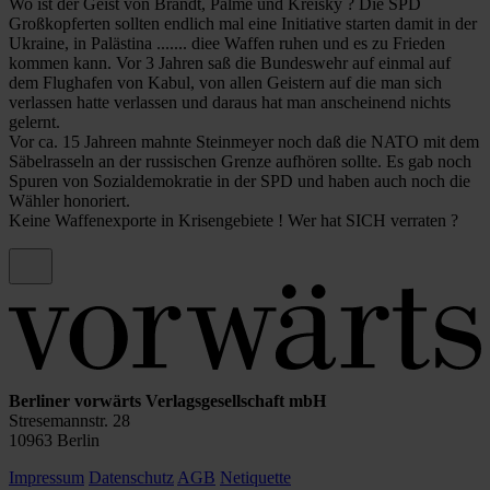
Wo ist der Geist von Brandt, Palme und Kreisky ? Die SPD
Großkopferten sollten endlich mal eine Initiative starten damit in der
Ukraine, in Palästina ....... diee Waffen ruhen und es zu Frieden
kommen kann. Vor 3 Jahren saß die Bundeswehr auf einmal auf
dem Flughafen von Kabul, von allen Geistern auf die man sich
verlassen hatte verlassen und daraus hat man anscheinend nichts
gelernt.
Vor ca. 15 Jahreen mahnte Steinmeyer noch daß die NATO mit dem
Säbelrasseln an der russischen Grenze aufhören sollte. Es gab noch
Spuren von Sozialdemokratie in der SPD und haben auch noch die
Wähler honoriert.
Keine Waffenexporte in Krisengebiete ! Wer hat SICH verraten ?
Berliner vorwärts Verlagsgesellschaft mbH
Stresemannstr. 28
10963 Berlin
Impressum
Datenschutz
AGB
Netiquette