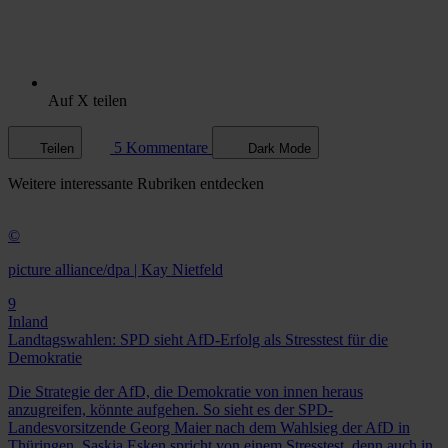
Auf X teilen
5 Kommentare
Teilen
Dark Mode
Weitere
interessante Rubriken
entdecken
©
picture alliance/dpa | Kay Nietfeld
9
Inland
Landtagswahlen: SPD sieht AfD-Erfolg als Stresstest für die
Demokratie
Die Strategie der AfD, die Demokratie von innen heraus
anzugreifen, könnte aufgehen. So sieht es der SPD-
Landesvorsitzende Georg Maier nach dem Wahlsieg der AfD in
Thüringen. Saskia Esken spricht von einem Stresstest, denn auch in