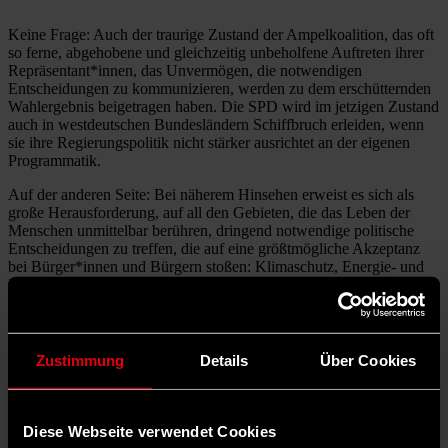
Keine Frage: Auch der traurige Zustand der Ampelkoalition, das oft
so ferne, abgehobene und gleichzeitig unbeholfene Auftreten ihrer
Repräsentant*innen, das Unvermögen, die notwendigen
Entscheidungen zu kommunizieren, werden zu dem erschütternden
Wahlergebnis beigetragen haben. Die SPD wird im jetzigen Zustand
auch in westdeutschen Bundesländern Schiffbruch erleiden, wenn
sie ihre Regierungspolitik nicht stärker ausrichtet an der eigenen
Programmatik.
Auf der anderen Seite: Bei näherem Hinsehen erweist es sich als
große Herausforderung, auf all den Gebieten, die das Leben der
Menschen unmittelbar berühren, dringend notwendige politische
Entscheidungen zu treffen, die auf eine größtmögliche Akzeptanz
bei Bürger*innen und Bürgern stoßen: Klimaschutz, Energie- und
Mobilitätswende, ausreichender Wohnraum, auskömmliche Renten,
Schutz vor Terror und Krieg. Insofern ist der mantramäßig
vorgetragene Vorwurf des sächsischen Ministerpräsidenten Michael
Kretschmer (CDU), die Ampelregierung trage die
Hauptverantwortung an dem hohen Stimmenanteil für die AfD, ein
Zustimmung
Details
Über Cookies
billiges Ablenkungsmanöver. Nein: Verantwortlich für die
Stimmabgabe ist zunächst allein der/die Wähler*in.
Ohnmachtserfahrung und
Diese Webseite verwendet Cookies