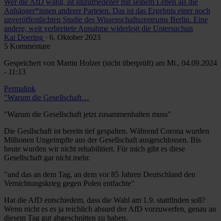
Wer die AfD wählt, ist unzufriedener mit seinem Leben als die
Anhänger*innen anderer Parteien. Das ist das Ergebnis einer noch
unveröffentlichten Studie des Wissenschaftszentrums Berlin. Eine
andere, weit verbreitete Annahme widerlegt die Untersuchun
Kai Doering
· 6. Oktober 2023
5 Kommentare
Gespeichert von
Martin Holzer (nicht überprüft)
am Mi., 04.09.2024
- 11:13
Permalink
"Warum die Gesellschaft…
"Warum die Gesellschaft jetzt zusammenhalten muss"
Die Gesllschaft ist bereits tief gespalten. Während Corona wurden
Millionen Ungeimpfte aus der Gesellschaft ausgeschlossen. Bis
heute wurden wir nicht rehabilitiert. Für mich gibt es diese
Gesellschaft gar nicht mehr.
"und das an dem Tag, an dem vor 85 Jahren Deutschland den
Vernichtungskrieg gegen Polen entfachte"
Hat die AfD entschiedem, dass die Wahl am 1.9. stattfinden soll?
Wenn nicht es es ja reichlich absurd der AfD vorzuwerfen, genau an
diesem Tag gut abgeschnitten zu haben.