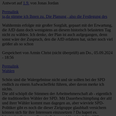
Antwort auf
1.9.
von
Jonas Jordan
Permalink
ja,da stimme ich Ihnen zu. Die Planung , also die Festlegung des
Wahltermin erfolgte mir großer Sorgfalt, gepaart mit der Erwartung,
die AfD dann doch wenigstens an diesem historisch belasteten Tag
nicht zu wählen. Ich denke, der Plan ist auch aufgegangen, denn
sonst wäre der Zuspruch, den die AfD erfahren hat, sicher noch viel
größer als so schon
Gespeichert von
Armin Christ (nicht überprüft)
am Do., 05.09.2024
- 18:56
Permalink
Wahlen
Schön sind die Walergebnisse nicht und sie sollten bei der SPD
endlich zu einem Aufwacheffekt führen, aber davon merke ich
nichts.
Die afd schöpft die Stimmen der Arbeitnehmerschaft ab - eigentlich
die traditionellen Wähler der SPD. Mit Dauerbeschimpfung der afd
und ihrer Wähler kommt man dagegen an, aber wieviele SPD-
Politiker gibt es noch die dieser Zielgruppe glaubhaft versichern
können sich für ihre Interessen einzusetzen ? Da hapert es.