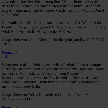
zuwenden, eine Verschlechterung ihres Wohlbefindens. Negativ
dargestellte Themen und Nachrichten lösten negative Emotionen
aus, Anhängerinnen und Anhänger würden sich mit Wut und Angst
„infizieren“.
Ganz tolle "Studie". Es ist genau anders herum: Aus Wut über die
Politik der Ampelregierung und der Angst, zu was diese noch führen
wird, wenden sich die Menschen der AfD zu.
Gespeichert von
Armin Christ (nicht überprüft)
am Fr., 23.08.2024 -
18:09
Permalink
afd
Wenigstens mal ein kleiner Ansatz die afd inhaltlich zu bekämpfen -
allerdings Absatz: Gegen Zuversicht; wer hat mir Angst vor Corona
gemacht ? Wer macht mir Angst vor "dem Russen" ?
Man kann auch sagen: wer im Dreck wühlt bekleckert sich auch
selbst, aber "Correktiv" ist für mich zu sehr bekleckert und nicht
mehr per se glaubwürdig.
Gespeichert von
Tobias Niewerth (nicht überprüft)
am Mo.,
26.08.2024 - 21:06
Permalink