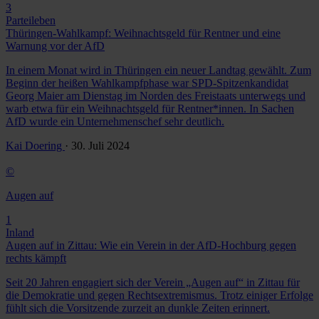
3
Parteileben
Thüringen-Wahlkampf: Weihnachtsgeld für Rentner und eine
Warnung vor der AfD
In einem Monat wird in Thüringen ein neuer Landtag gewählt. Zum
Beginn der heißen Wahlkampfphase war SPD-Spitzenkandidat
Georg Maier am Dienstag im Norden des Freistaats unterwegs und
warb etwa für ein Weihnachtsgeld für Rentner*innen. In Sachen
AfD wurde ein Unternehmenschef sehr deutlich.
Kai Doering
· 30. Juli 2024
©
Augen auf
1
Inland
Augen auf in Zittau: Wie ein Verein in der AfD-Hochburg gegen
rechts kämpft
Seit 20 Jahren engagiert sich der Verein „Augen auf“ in Zittau für
die Demokratie und gegen Rechtsextremismus. Trotz einiger Erfolge
fühlt sich die Vorsitzende zurzeit an dunkle Zeiten erinnert.