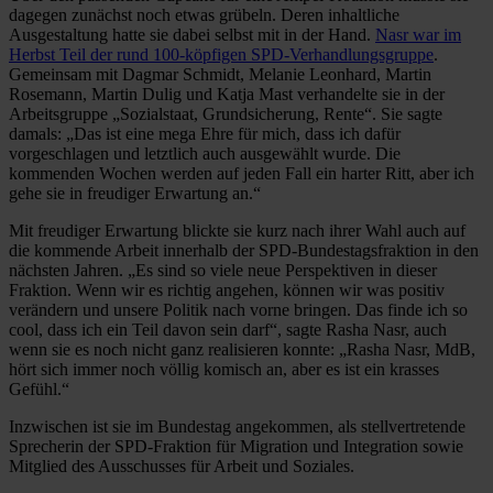
dagegen zunächst noch etwas grübeln. Deren inhaltliche
Ausgestaltung hatte sie dabei selbst mit in der Hand.
Nasr war im
Herbst Teil der rund 100-köpfigen SPD-Verhandlungsgruppe
.
Gemeinsam mit Dagmar Schmidt, Melanie Leonhard, Martin
Rosemann, Martin Dulig und Katja Mast verhandelte sie in der
Arbeitsgruppe „Sozialstaat, Grundsicherung, Rente“. Sie sagte
damals: „Das ist eine mega Ehre für mich, dass ich dafür
vorgeschlagen und letztlich auch ausgewählt wurde. Die
kommenden Wochen werden auf jeden Fall ein harter Ritt, aber ich
gehe sie in freudiger Erwartung an.“
Mit freudiger Erwartung blickte sie kurz nach ihrer Wahl auch auf
die kommende Arbeit innerhalb der SPD-Bundestagsfraktion in den
nächsten Jahren. „Es sind so viele neue Perspektiven in dieser
Fraktion. Wenn wir es richtig angehen, können wir was positiv
verändern und unsere Politik nach vorne bringen. Das finde ich so
cool, dass ich ein Teil davon sein darf“, sagte Rasha Nasr, auch
wenn sie es noch nicht ganz realisieren konnte: „Rasha Nasr, MdB,
hört sich immer noch völlig komisch an, aber es ist ein krasses
Gefühl.“
Inzwischen ist sie im Bundestag angekommen, als stellvertretende
Sprecherin der SPD-Fraktion für Migration und Integration sowie
Mitglied des Ausschusses für Arbeit und Soziales.