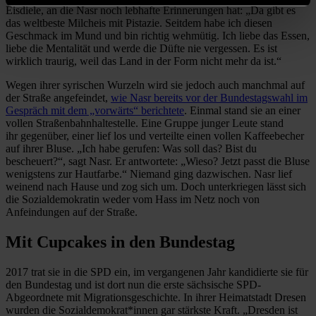
Eisdiele, an die Nasr noch lebhafte Erinnerungen hat: „Da gibt es
das weltbeste Milcheis mit Pistazie. Seitdem habe ich diesen
Geschmack im Mund und bin richtig wehmütig. Ich liebe das Essen,
liebe die Mentalität und werde die Düfte nie vergessen. Es ist
wirklich traurig, weil das Land in der Form nicht mehr da ist.“
Wegen ihrer syrischen Wurzeln wird sie jedoch auch manchmal auf
der Straße angefeindet,
wie Nasr bereits vor der Bundestagswahl im
Gespräch mit dem „vorwärts“ berichtete
. Einmal stand sie an einer
vollen Straßenbahnhaltestelle. Eine Gruppe junger Leute stand
ihr gegenüber, einer lief los und verteilte einen vollen Kaffeebecher
auf ihrer Bluse. „Ich habe gerufen: Was soll das? Bist du
bescheuert?“, sagt Nasr. Er antwortete: „Wieso? Jetzt passt die Bluse
wenigstens zur Hautfarbe.“ Niemand ging dazwischen. Nasr lief
weinend nach Hause und zog sich um. Doch unterkriegen lässt sich
die Sozialdemokratin weder vom Hass im Netz noch von
Anfeindungen auf der Straße.
Mit Cupcakes in den Bundestag
2017 trat sie in die SPD ein, im vergangenen Jahr kandidierte sie für
den Bundestag und ist dort nun die erste sächsische SPD-
Abgeordnete mit Migrationsgeschichte. In ihrer Heimatstadt Dresen
wurden die Sozialdemokrat*innen gar stärkste Kraft. „Dresden ist