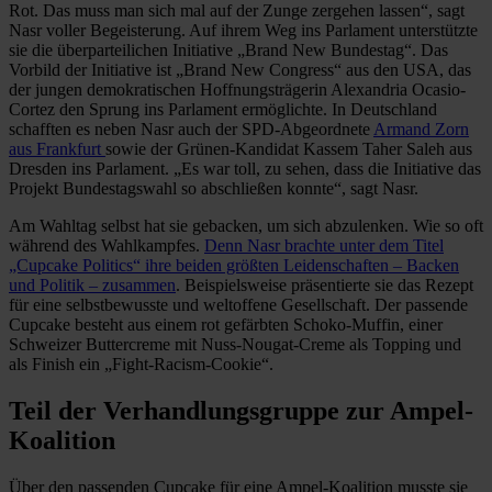
Rot. Das muss man sich mal auf der Zunge zergehen lassen“, sagt
Nasr voller Begeisterung. Auf ihrem Weg ins Parlament unterstützte
sie die überparteilichen Initiative „Brand New Bundestag“. Das
Vorbild der Initiative ist „Brand New Congress“ aus den USA, das
der jungen demokratischen Hoffnungsträgerin Alexandria Ocasio-
Cortez den Sprung ins Parlament ermöglichte. In Deutschland
schafften es neben Nasr auch der SPD-Abgeordnete
Armand Zorn
aus Frankfurt
sowie der Grünen-Kandidat Kassem Taher Saleh aus
Dresden ins Parlament. „Es war toll, zu sehen, dass die Initiative das
Projekt Bundestagswahl so abschließen konnte“, sagt Nasr.
Am Wahltag selbst hat sie gebacken, um sich abzulenken. Wie so oft
während des Wahlkampfes.
Denn Nasr brachte unter dem Titel
„Cupcake Politics“ ihre beiden größten Leidenschaften – Backen
und Politik – zusammen
. Beispielsweise präsentierte sie das Rezept
für eine selbstbewusste und weltoffene Gesellschaft. Der passende
Cupcake besteht aus einem rot gefärbten Schoko-Muffin, einer
Schweizer Buttercreme mit Nuss-Nougat-Creme als Topping und
als Finish ein „Fight-Racism-Cookie“.
Teil der Verhandlungsgruppe zur Ampel-
Koalition
Über den passenden Cupcake für eine Ampel-Koalition musste sie