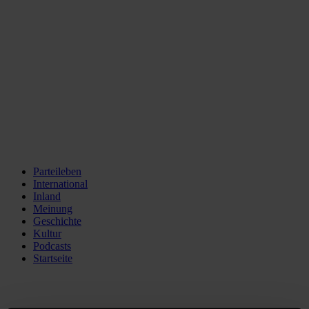
Parteileben
International
Inland
Meinung
Geschichte
Kultur
Podcasts
Startseite