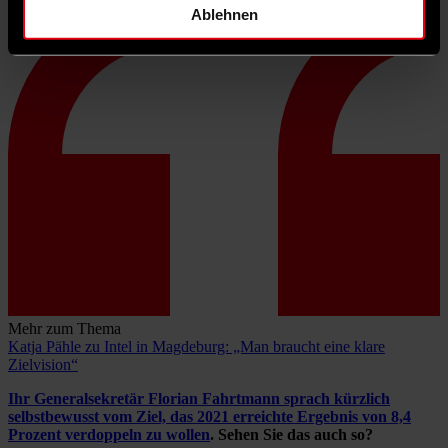
Ablehnen
Mehr zum Thema
Katja Pähle zu Intel in Magdeburg: „Man braucht eine klare
Zielvision“
Ihr Generalsekretär Florian Fahrtmann sprach kürzlich
selbstbewusst vom Ziel, das 2021 erreichte Ergebnis von 8,4
Prozent verdoppeln zu wollen
. Sehen Sie das auch so?