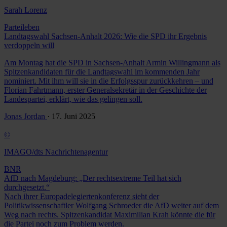
Sarah Lorenz
Parteileben
Landtagswahl Sachsen-Anhalt 2026: Wie die SPD ihr Ergebnis
verdoppeln will
Am Montag hat die SPD in Sachsen-Anhalt Armin Willingmann als
Spitzenkandidaten für die Landtagswahl im kommenden Jahr
nominiert. Mit ihm will sie in die Erfolgsspur zurückkehren – und
Florian Fahrtmann, erster Generalsekretär in der Geschichte der
Landespartei, erklärt, wie das gelingen soll.
Jonas Jordan
· 17. Juni 2025
©
IMAGO/dts Nachrichtenagentur
BNR
AfD nach Magdeburg: „Der rechtsextreme Teil hat sich
durchgesetzt.“
Nach ihrer Europadelegiertenkonferenz sieht der
Politikwissenschaftler Wolfgang Schroeder die AfD weiter auf dem
Weg nach rechts. Spitzenkandidat Maximilian Krah könnte die für
die Partei noch zum Problem werden.