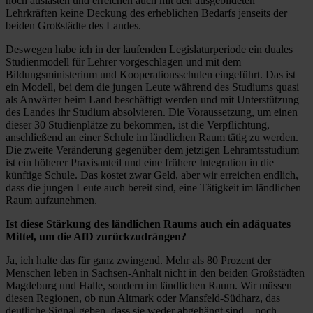
noch auslasten und erreichen auch mit den ausgebildeten
Lehrkräften keine Deckung des erheblichen Bedarfs jenseits der
beiden Großstädte des Landes.
Deswegen habe ich in der laufenden Legislaturperiode ein duales
Studienmodell für Lehrer vorgeschlagen und mit dem
Bildungsministerium und Kooperationsschulen eingeführt. Das ist
ein Modell, bei dem die jungen Leute während des Studiums quasi
als Anwärter beim Land beschäftigt werden und mit Unterstützung
des Landes ihr Studium absolvieren. Die Voraussetzung, um einen
dieser 30 Studienplätze zu bekommen, ist die Verpflichtung,
anschließend an einer Schule im ländlichen Raum tätig zu werden.
Die zweite Veränderung gegenüber dem jetzigen Lehramtsstudium
ist ein höherer Praxisanteil und eine frühere Integration in die
künftige Schule. Das kostet zwar Geld, aber wir erreichen endlich,
dass die jungen Leute auch bereit sind, eine Tätigkeit im ländlichen
Raum aufzunehmen.
Ist diese Stärkung des ländlichen Raums auch ein adäquates
Mittel, um die AfD zurückzudrängen?
Ja, ich halte das für ganz zwingend. Mehr als 80 Prozent der
Menschen leben in Sachsen-Anhalt nicht in den beiden Großstädten
Magdeburg und Halle, sondern im ländlichen Raum. Wir müssen
diesen Regionen, ob nun Altmark oder Mansfeld-Südharz, das
deutliche Signal geben, dass sie weder abgehängt sind – noch