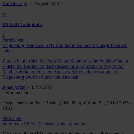
Kai Doering
· 1. August 2023
©
IMAGO / aal.photo
1
Parteileben
Magdeburg: Wie zwei SPD-Politikerinnen rechte Übergriffe erlebt
haben
Zurzeit häufen sich die Angriffe auf demokratische Politiker*innen.
Zuletzt die Berliner Wirtschaftssenatorin Franziska Giffey, zuvor
Matthias Ecke in Dresden. Auch zwei Sozialdemokratinnen in
Magdeburg wurden Opfer von Attacken.
Jonas Jordan
· 8. Mai 2024
2 Kommentare
Gespeichert von
Peter Boettel (nicht überprüft)
am Sa., 30.08.2025 -
13:11
Permalink
So will die SPD in Sachsen-Anhalt punkten
Mit was will die SPD denn noch punkten, wenn sie ihre eigenen