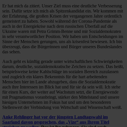
Er hat mich da zitiert. Unser Ziel muss eine deutliche Verbesserung
sein. Dafür setze ich mich als Spitzenkandidat ein. Wir kommen mit
der Erfahrung, die großen Krisen der vergangenen Jahre ordentlich
gemeistert zu haben. Sowohl während der Corona-Pandemie als
auch in der Energiekrise nach dem russischen Überfall auf die
Ukraine waren mit Petra Grimm-Benne und mir Sozialdemokraten
in sehr verantwortlicher Position. Wir haben um Entscheidungen im
Sinne der Menschen gerungen, uns als krisenfest bewiesen. Ich bin
überzeugt, dass die Bürgerinnen und Bürger unseres Bundeslandes
das sehen.
Auch geht es künftig gerade unter wirtschaftlichen Schwierigkeiten
darum, deutliche, sozialdemokratische Zeichen zu setzen. Das heißt,
beispielsweise keine Kahlschläge im sozialen Bereich zuzulassen
und zugleich ein klares Bekenntnis für die hart arbeitenden
Menschen hier im Lande abzugeben, dass die Sozialdemokratie
auch ihre Interessen im Blick hat und für sie da sein will. Ich stehe
für einen Kurs, der weiter auf Wachstum setzt, die Energiewende
mit Pragmatismus voranbringt, stärker den Mittelstand und unsere
hiesigen Unternehmen im Fokus hat und um den besonderen
Stellenwert der Verbindung von Wirtschaft und Wissenschaft weiß.
Anke Rehlinger hat vor der jüngsten Landtagswahl im
Saarland davon gesprochen, das „Vize“ aus Ihrem Titel