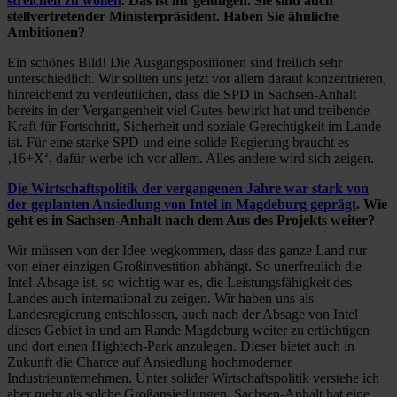
streichen zu wollen
. Das ist ihr gelungen. Sie sind auch
stellvertretender Ministerpräsident. Haben Sie ähnliche
Ambitionen?
Ein schönes Bild! Die Ausgangspositionen sind freilich sehr
unterschiedlich. Wir sollten uns jetzt vor allem darauf konzentrieren,
hinreichend zu verdeutlichen, dass die SPD in Sachsen-Anhalt
bereits in der Vergangenheit viel Gutes bewirkt hat und treibende
Kraft für Fortschritt, Sicherheit und soziale Gerechtigkeit im Lande
ist. Für eine starke SPD und eine solide Regierung braucht es
‚16+X‘, dafür werbe ich vor allem. Alles andere wird sich zeigen.
Die Wirtschaftspolitik der vergangenen Jahre war stark von
der geplanten Ansiedlung von Intel in Magdeburg geprägt
. Wie
geht es in Sachsen-Anhalt nach dem Aus des Projekts weiter?
Wir müssen von der Idee wegkommen, dass das ganze Land nur
von einer einzigen Großinvestition abhängt. So unerfreulich die
Intel-Absage ist, so wichtig war es, die Leistungsfähigkeit des
Landes auch international zu zeigen. Wir haben uns als
Landesregierung entschlossen, auch nach der Absage von Intel
dieses Gebiet in und am Rande Magdeburg weiter zu ertüchtigen
und dort einen Hightech-Park anzulegen. Dieser bietet auch in
Zukunft die Chance auf Ansiedlung hochmoderner
Industrieunternehmen. Unter solider Wirtschaftspolitik verstehe ich
aber mehr als solche Großansiedlungen. Sachsen-Anhalt hat eine