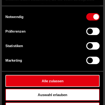
Willingmann
haben oder die sie im Rahmen Ihrer Nutzung der Dienste
gesammelt haben.
Einwilligungsauswahl
Notwendig
Präferenzen
Statistiken
Marketing
Alle zulassen
Die SPD hat sich als als krisenfest bewiesen. Ich bin überzeugt, dass
Auswahl erlauben
die Bürgerinnen und Bürger in Sachsen-Anhalt das sehen.