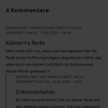
4 Kommentare
GESPEICHERT VON
MATTHIAS SPECHT (NICHT
ÜBERPRÜFT)
AM DI., 11.02.2025 - 18:54
Kühnert's Rede
Man stelle sich vor, dass man wenigstens hier die
Rede eines Hoffnungsträgers abgedruckt hätte; das
wäre doch einmal ein Lichtblick im Schlamassel
dieser Partei gewesen !!
GESPEICHERT VON
ARMIN CHRIST (NICHT
ÜBERPRÜFT)
AM DO., 13.02.2025 - 13:21
ANTWORT
Dokumentation
AUF
VON
Es hätte ja auch einen Link zu dieser Rede auf
MATTHIAS
SPECHT
den Medien geben können; Die hier gebotene