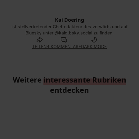
Kai Doering
©
Dirk Bleicker |
vorwärts
ist stellvertretender Chefredakteur des vorwärts und auf
Bluesky unter @kaid.bsky.social zu finden.
TEILEN
4 KOMMENTARE
DARK MODE
Weitere
interessante Rubriken
entdecken