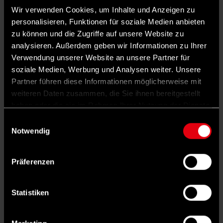
Echokammer auf zwei Beinen.“ Als seine
Wir verwenden Cookies, um Inhalte und Anzeigen zu
personalisieren, Funktionen für soziale Medien anbieten
Redezeit schon abgelaufen ist und er bereits
zu können und die Zugriffe auf unsere Website zu
von Bundestagspräsidentin Bärbel Bas
analysieren. Außerdem geben wir Informationen zu Ihrer
ermahnt wurde, appelliert Kühnert noch an
Verwendung unserer Website an unsere Partner für
soziale Medien, Werbung und Analysen weiter. Unsere
die Abgeordneten: „Schützen wir das, was wir
Partner führen diese Informationen möglicherweise mit
lieben! Schützen wir unsere Demokratie!“
weiteren Daten zusammen, die Sie ihnen bereitgestellt
Standing Ovations von SPD und Grünen
haben oder die sie im Rahmen Ihrer Nutzung der Dienste
gesammelt haben.
Während der drei Minuten, die Kevin Kühnert
Einwilligungsauswahl
Notwendig
spricht, blickt Friedrich Merz die meiste Zeit
regungslos zu Boden. Mindestens einmal
Präferenzen
muss er schlucken. Ganz anders dagegen bei
den Fraktionen von SPD und Grünen. Von hier
Statistiken
gibt es immer wieder Applaus. Und als
Kühnert das Redepult verlässt, stehen die