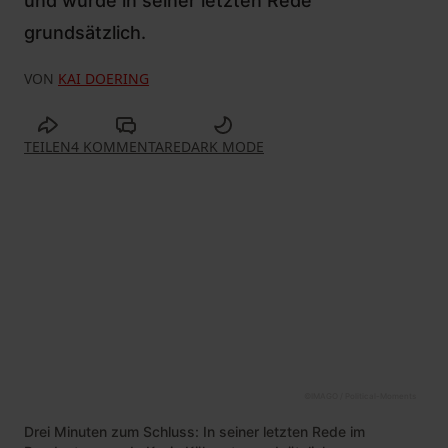
und wurde in seiner letzten Rede
grundsätzlich.
VON
KAI DOERING
TEILEN
4 KOMMENTARE
DARK MODE
©
IMAGO / Political-Moments
Drei Minuten zum Schluss: In seiner letzten Rede im