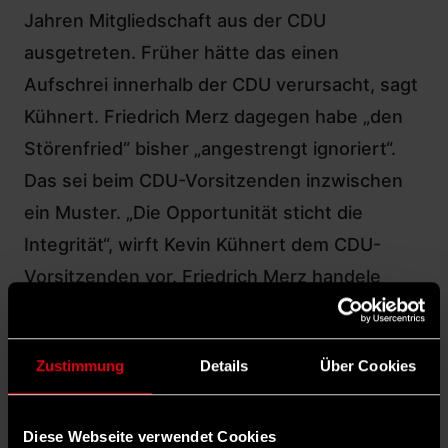
Jahren Mitgliedschaft aus der CDU
ausgetreten. Früher hätte das einen
Aufschrei innerhalb der CDU verursacht, sagt
Kühnert. Friedrich Merz dagegen habe „den
Störenfried“ bisher „angestrengt ignoriert“.
Das sei beim CDU-Vorsitzenden inzwischen
ein Muster. „Die Opportunität sticht die
Integrität“, wirft Kevin Kühnert dem CDU-
Vorsitzenden vor. Friedrich Merz handele
nicht aus einer Überzeugung heraus, sondern
danach, was aus seiner Sicht gut bei der
Zustimmung
Details
Über Cookies
Bevölkerung ankomme. „Ein Bundeskanzler,
dessen Mund bloß wiedergibt, was sein Ohr
zuvor gehört hat, ist nicht mehr als eine
Diese Webseite verwendet Cookies