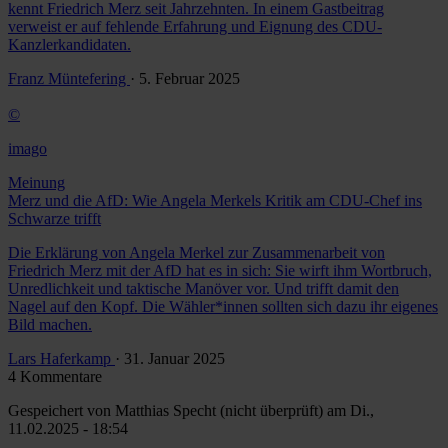
kennt Friedrich Merz seit Jahrzehnten. In einem Gastbeitrag
verweist er auf fehlende Erfahrung und Eignung des CDU-
Kanzlerkandidaten.
Franz Müntefering
· 5. Februar 2025
©
imago
Meinung
Merz und die AfD: Wie Angela Merkels Kritik am CDU-Chef ins
Schwarze trifft
Die Erklärung von Angela Merkel zur Zusammenarbeit von
Friedrich Merz mit der AfD hat es in sich: Sie wirft ihm Wortbruch,
Unredlichkeit und taktische Manöver vor. Und trifft damit den
Nagel auf den Kopf. Die Wähler*innen sollten sich dazu ihr eigenes
Bild machen.
Lars Haferkamp
· 31. Januar 2025
4 Kommentare
Gespeichert von
Matthias Specht (nicht überprüft)
am Di.,
11.02.2025 - 18:54