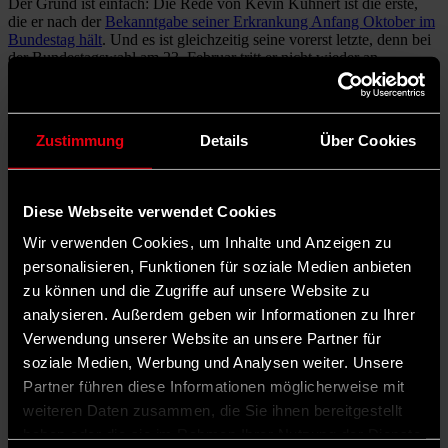
Der Grund ist einfach: Die Rede von Kevin Kühnert ist die erste,
die er nach der
Bekanntgabe seiner Erkrankung Anfang Oktober im
Bundestag hält
. Und es ist gleichzeitig seine vorerst letzte, denn bei
der Bundestagswahl am 23. Februar tritt er nicht wieder an,
ebenfalls aus gesundheitlichen Gründen. „Jedes einzelne Wort“
seiner Rede liege ihm deshalb „sehr am Herzen“, sagt Kühnert
gleich zu Beginn. Die Aufregung ist dabei sichtbar: Kühnerts Hände
zittern leicht.
Zustimmung
Details
Über Cookies
Diese Webseite verwendet Cookies
Wir verwenden Cookies, um Inhalte und Anzeigen zu
personalisieren, Funktionen für soziale Medien anbieten
zu können und die Zugriffe auf unsere Website zu
analysieren. Außerdem geben wir Informationen zu Ihrer
Verwendung unserer Website an unsere Partner für
soziale Medien, Werbung und Analysen weiter. Unsere
Partner führen diese Informationen möglicherweise mit
weiteren Daten zusammen, die Sie ihnen bereitgestellt
haben oder die sie im Rahmen Ihrer Nutzung der Dienste