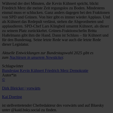
Während der drei Minuten, die Kevin Kühnert spricht, blickt
Friedrich Merz die meiste Zeit regungslos zu Boden. Mindestens
einmal muss er schlucken. Ganz anders dagegen bei den Fraktionen
von SPD und Grünen. Von hier gibt es immer wieder Applaus. Und
als Kühnert das Redepult verlässt, stehen die Abgeordneten und
applaudieren. SPD-Chef Lars Klingbeil umarmt Kühnert, als dieser
zu seinem Platz zurückkehrt. Grünen-Fraktionschefin Britta
Haßelmann gibt ihm die Hand. Dann ist Schluss – für Kühnert und
für den Bundestag. Seine letzte Rede war auch die letzte Rede
dieser Legislatur.
Aktuelle Entwicklungen zur Bundestagswahl 2025 gibt es
zum
Nachlesen in unserem Newsticker
.
Schlagwörter
Bundestag
Kevin Kühnert
Friedrich Merz
Demokratie
Autor*in
©
Dirk Bleicker | vorwärts
Kai Doering
ist stellvertretender Chefredakteur des vorwärts und auf Bluesky
unter @kaid.bsky.social zu finden.