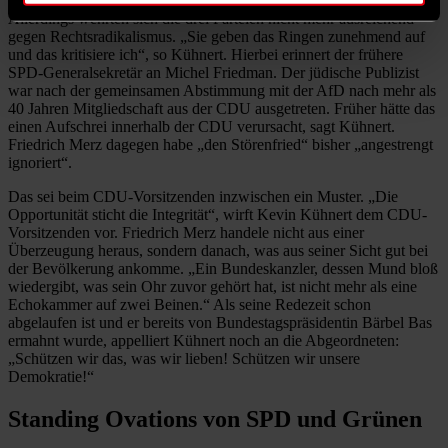
Allerdings wehrten sich die drei Parteien nicht mehr ausreichend
gegen Rechtsradikalismus. „Sie geben das Ringen zunehmend auf
und das kritisiere ich“, so Kühnert. Hierbei erinnert der frühere
SPD-Generalsekretär an Michel Friedman. Der jüdische Publizist
war nach der gemeinsamen Abstimmung mit der AfD nach mehr als
40 Jahren Mitgliedschaft aus der CDU ausgetreten. Früher hätte das
einen Aufschrei innerhalb der CDU verursacht, sagt Kühnert.
Friedrich Merz dagegen habe „den Störenfried“ bisher „angestrengt
ignoriert“.
Das sei beim CDU-Vorsitzenden inzwischen ein Muster. „Die
Opportunität sticht die Integrität“, wirft Kevin Kühnert dem CDU-
Vorsitzenden vor. Friedrich Merz handele nicht aus einer
Überzeugung heraus, sondern danach, was aus seiner Sicht gut bei
der Bevölkerung ankomme. „Ein Bundeskanzler, dessen Mund bloß
wiedergibt, was sein Ohr zuvor gehört hat, ist nicht mehr als eine
Echokammer auf zwei Beinen.“ Als seine Redezeit schon
abgelaufen ist und er bereits von Bundestagspräsidentin Bärbel Bas
ermahnt wurde, appelliert Kühnert noch an die Abgeordneten:
„Schützen wir das, was wir lieben! Schützen wir unsere
Demokratie!“
Standing Ovations von SPD und Grünen