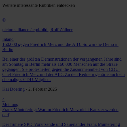
Weitere
interessante Rubriken
entdecken
©
picture alliance / epd-bild | Rolf Zöllner
Inland
160.000 gegen Friedrich Merz und die AfD: So war die Demo in
Berlin
Bei einer der größten Demonstrationen der vergangenen Jahre sind
am Sonntag in Berlin mehr als 160.000 Menschen auf die Straße
gegangen. Sie protestierten gegen die Zusammenarbeit von CDU-
Chef Friedrich Merz und der AfD. Zu den Rednern gehörte auch ein
ehemaliges CDU-Mitglied.
Kai Doering
· 2. Februar 2025
4
Meinung
Franz Müntefering: Warum Friedrich Merz nicht Kanzler werden
darf
Der frühere SPD-Vorsitzende und Sauerländer Franz Müntefering