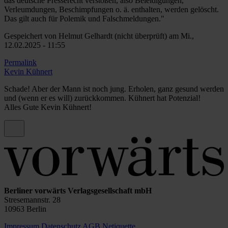
das deutsche Presserecht verstoßen, also Beleidigungen,
Verleumdungen, Beschimpfungen o. ä. enthalten, werden gelöscht.
Das gilt auch für Polemik und Falschmeldungen."
Gespeichert von
Helmut Gelhardt (nicht überprüft)
am Mi.,
12.02.2025 - 11:55
Permalink
Kevin Kühnert
Schade! Aber der Mann ist noch jung. Erholen, ganz gesund werden
und (wenn er es will) zurückkommen. Kühnert hat Potenzial!
Alles Gute Kevin Kühnert!
Berliner vorwärts Verlagsgesellschaft mbH
Stresemannstr. 28
10963 Berlin
Impressum
Datenschutz
AGB
Netiquette