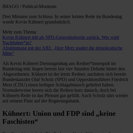
IMAGO / Political-Moments
Drei Minuten zum Schluss: In seiner letzten Rede im Bundestag
wurde Kevin Kühnert grundsätzlich.
Mehr zum Thema
Kevin Kühnert tritt als SPD-Generalsekretär zurück. Wer wird
Nachfolger*in?
Abstimmung mit der AfD: „Herr Merz spaltet die demokratische
Mitte“
Als Kevin Kühnert Dienstagmittag ans Redner*innenpult im
Bundestag tritt, liegen bereits fast vier Stunden Debatte hinter den
Abgeordneten. Kühnert ist der letzte Redner, nachdem sich bereits
Bundeskanzler Olaf Scholz (SPD) und Oppositionsführer Friedrich
Merz (CDU) einen heftigen Schlagabtausch geliefert haben.
Normalerweise leeren sich die Reihen kurz danach, doch bei
Kühnerts Rede ist das Plenum gut gefüllt. Auch Scholz sitzt wieder
auf seinem Platz auf der Regierungsbank.
Kühnert: Union und FDP sind „keine
Faschisten“