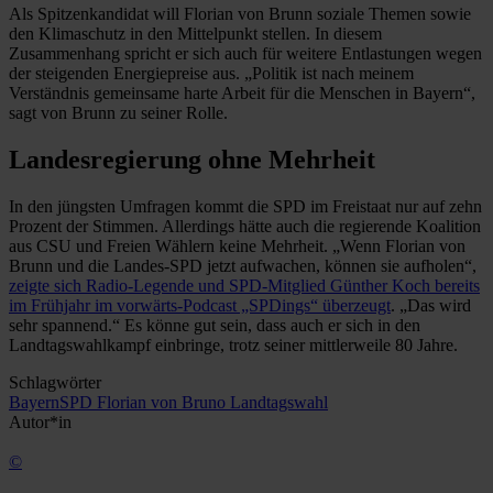
Als Spitzenkandidat will Florian von Brunn soziale Themen sowie
den Klimaschutz in den Mittelpunkt stellen. In diesem
Zusammenhang spricht er sich auch für weitere Entlastungen wegen
der steigenden Energiepreise aus. „Politik ist nach meinem
Verständnis gemeinsame harte Arbeit für die Menschen in Bayern“,
sagt von Brunn zu seiner Rolle.
Landesregierung ohne Mehrheit
In den jüngsten Umfragen kommt die SPD im Freistaat nur auf zehn
Prozent der Stimmen. Allerdings hätte auch die regierende Koalition
aus CSU und Freien Wählern keine Mehrheit. „Wenn Florian von
Brunn und die Landes-SPD jetzt aufwachen, können sie aufholen“,
zeigte sich Radio-Legende und SPD-Mitglied Günther Koch bereits
im Frühjahr im vorwärts-Podcast „SPDings“ überzeugt
. „Das wird
sehr spannend.“ Es könne gut sein, dass auch er sich in den
Landtagswahlkampf einbringe, trotz seiner mittlerweile 80 Jahre.
Schlagwörter
BayernSPD
Florian von Bruno
Landtagswahl
Autor*in
©