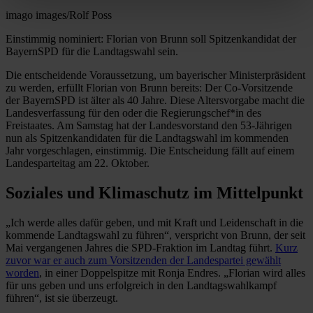
imago images/Rolf Poss
Einstimmig nominiert: Florian von Brunn soll Spitzenkandidat der
BayernSPD für die Landtagswahl sein.
Die entscheidende Voraussetzung, um bayerischer Ministerpräsident
zu werden, erfüllt Florian von Brunn bereits: Der Co-Vorsitzende
der BayernSPD ist älter als 40 Jahre. Diese Altersvorgabe macht die
Landesverfassung für den oder die Regierungschef*in des
Freistaates. Am Samstag hat der Landesvorstand den 53-Jährigen
nun als Spitzenkandidaten für die Landtagswahl im kommenden
Jahr vorgeschlagen, einstimmig. Die Entscheidung fällt auf einem
Landesparteitag am 22. Oktober.
Soziales und Klimaschutz im Mittelpunkt
„Ich werde alles dafür geben, und mit Kraft und Leidenschaft in die
kommende Landtagswahl zu führen“, verspricht von Brunn, der seit
Mai vergangenen Jahres die SPD-Fraktion im Landtag führt.
Kurz
zuvor war er auch zum Vorsitzenden der Landespartei gewählt
worden
, in einer Doppelspitze mit Ronja Endres. „Florian wird alles
für uns geben und uns erfolgreich in den Landtagswahlkampf
führen“, ist sie überzeugt.