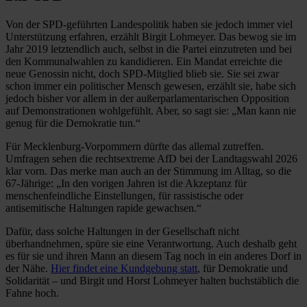
Von der SPD-geführten Landespolitik haben sie jedoch immer viel
Unterstützung erfahren, erzählt Birgit Lohmeyer. Das bewog sie im
Jahr 2019 letztendlich auch, selbst in die Partei einzutreten und bei
den Kommunalwahlen zu ­kandidieren. Ein Mandat erreichte die
neue Genossin nicht, doch SPD-Mitglied blieb sie. Sie sei zwar
schon immer ein politischer Mensch gewesen, erzählt sie, habe sich
jedoch bisher vor allem in der ­außerparlamentarischen Opposition
auf Demonstrationen wohlgefühlt. Aber, so sagt sie: „Man kann nie
genug für die Demokratie tun.“
Für Mecklenburg-Vorpommern dürfte das allemal zutreffen.
Umfragen sehen die rechtsextreme AfD bei der Landtagswahl 2026
klar vorn. Das merke man auch an der Stimmung im Alltag, so die
67-Jährige: „In den vorigen Jahren ist die Akzeptanz für
menschenfeindliche Einstellungen, für rassistische oder
antisemitische Haltungen rapide gewachsen.“
Dafür, dass solche Haltungen in der Gesellschaft nicht
überhandnehmen, spüre sie eine Verantwortung. Auch deshalb geht
es für sie und ihren Mann an diesem Tag noch in ein anderes Dorf in
der Nähe.
Hier findet eine Kundgebung statt
, für Demokratie und
Solidarität – und Birgit und Horst Lohmeyer halten buchstäblich die
Fahne hoch.