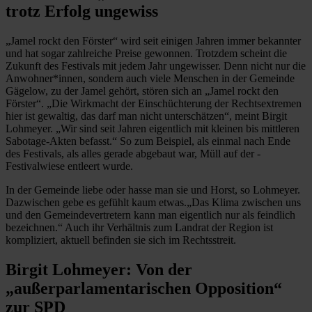
trotz Erfolg ungewiss
„Jamel rockt den Förster“ wird seit einigen Jahren immer bekannter
und hat sogar zahlreiche Preise gewonnen. Trotzdem scheint die
Zukunft des Festivals mit jedem Jahr ungewisser. Denn nicht nur die
Anwohner*innen, sondern auch viele Menschen in der Gemeinde
Gägelow, zu der Jamel gehört, stören sich an „Jamel rockt den
Förster“. „Die Wirkmacht der Einschüchterung der Rechtsextremen
hier ist gewaltig, das darf man nicht unterschätzen“, meint Birgit
Lohmeyer. „Wir sind seit Jahren eigentlich mit kleinen bis mittleren
Sabotage-Akten befasst.“ So zum Beispiel, als einmal nach Ende
des Festivals, als alles gerade abgebaut war, Müll auf der ­
Festivalwiese entleert wurde.
In der Gemeinde liebe oder hasse man sie und Horst, so Lohmeyer.
Dazwischen gebe es gefühlt kaum etwas.„Das Klima zwischen uns
und den Gemeindevertretern kann man eigentlich nur als feindlich
bezeichnen.“ Auch ihr Verhältnis zum Landrat der Region ist
kompliziert, aktuell befinden sie sich im Rechtsstreit.
Birgit Lohmeyer: Von der
„außerparlamentarischen Opposition“
zur SPD