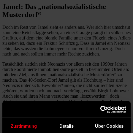
Jamel: Das „nationalsozialistische
Musterdorf“
Doch im Rest von Jamel sieht es anders aus. Wer sich hier umschaut
kann eine Reichsflagge sehen, an einer Garage prangt ein völkisches
Grafitto, auf dem eine blonde Familie unter den Flügeln eines Adlers
zu sehen ist, dazu ein Fraktur-Schriftzug. Dass in Jamel ein Neonazi
lebte, das wussten die Lohmeyers schon vor ihrem Umzug. Doch
nach und nach sollten immer mehr Rechte zuziehen.
Tatsächlich siedeln sich Neonazis vor allem seit den 1990er Jahren
durch ­koordinierte Immobilienkäufe gezielt in bestimmten Orten an:
mit dem Ziel, aus ihnen „nationalsozialistische Musterdörfer“ zu
machen. Das 40-Seelen-Dorf Jamel gilt als Hochburg – hier sind
Neonazis unter sich. Bewohner*innen, die nicht zur rechten Szene
gehören, wurden nach und nach verdrängt, erzählt Birgit ­Lohmeyer.
Auch sie und ihren Mann versuchte man „loszuwerden“, doch
Wegziehen kam für sie nie ­infrage. Dabei hätten sie allen Grund
dazu: Sie wurden bedrängt und bedroht, es kam zu
Sachbeschädigungen auf ihrem Grundstück. 2015 brannte ihre
Scheune neben dem Forsthaus ab, ein Täter wurde bis heute nicht
ermittelt. Trotzdem: Statt wegzuziehen, bleiben die Lohmeyers den
Zustimmung
Details
Über Cookies
ansässigen Rechten mit ihrem Einsatz für Demokratie lieber ein