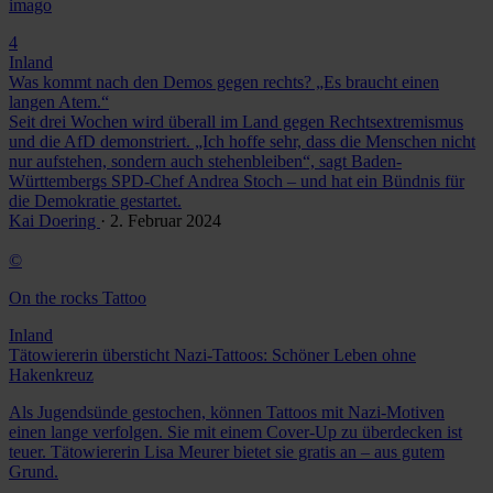
imago
4
Inland
Was kommt nach den Demos gegen rechts? „Es braucht einen
langen Atem.“
Seit drei Wochen wird überall im Land gegen Rechtsextremismus
und die AfD demonstriert. „Ich hoffe sehr, dass die Menschen nicht
nur aufstehen, sondern auch stehenbleiben“, sagt Baden-
Württembergs SPD-Chef Andrea Stoch – und hat ein Bündnis für
die Demokratie gestartet.
Kai Doering
· 2. Februar 2024
©
On the rocks Tattoo
Inland
Tätowiererin übersticht Nazi-Tattoos: Schöner Leben ohne
Hakenkreuz
Als Jugendsünde gestochen, können Tattoos mit Nazi-Motiven
einen lange verfolgen. Sie mit einem Cover-Up zu überdecken ist
teuer. Tätowiererin Lisa Meurer bietet sie gratis an – aus gutem
Grund.