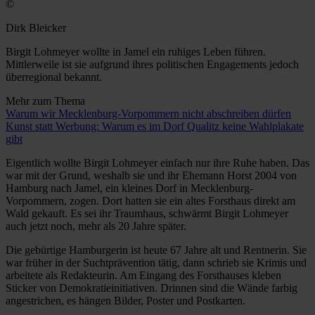
©
Dirk Bleicker
Birgit Lohmeyer wollte in Jamel ein ruhiges Leben führen.
Mittlerweile ist sie aufgrund ihres politischen Engagements jedoch
überregional bekannt.
Mehr zum Thema
Warum wir Mecklenburg-Vorpommern nicht abschreiben dürfen
Kunst statt Werbung: Warum es im Dorf Qualitz keine Wahlplakate
gibt
Eigentlich wollte Birgit ­Lohmeyer einfach nur ihre Ruhe haben. Das
war mit der Grund, weshalb sie und ihr Ehemann Horst 2004 von
Hamburg nach Jamel, ein kleines Dorf in Mecklenburg-
Vorpommern, zogen. Dort hatten sie ein altes Forsthaus direkt am
Wald gekauft. Es sei ihr Traumhaus, schwärmt Birgit Lohmeyer
auch jetzt noch, mehr als 20 Jahre später.
Die gebürtige Hamburgerin ist heute 67 Jahre alt und Rentnerin. Sie
war früher in der Suchtprävention tätig, dann schrieb sie Krimis und
arbeitete als Redakteurin. Am Eingang des Forsthauses kleben
Sticker von Demokratieinitiativen. Drinnen sind die Wände farbig
angestrichen, es hängen Bilder, Poster und Postkarten.