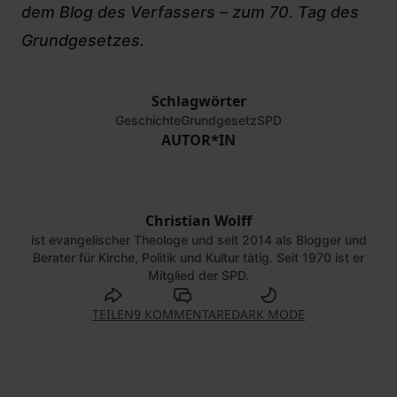
dem Blog des Verfassers – zum 70. Tag des
Grundgesetzes.
Schlagwörter
Geschichte
Grundgesetz
SPD
AUTOR*IN
Christian Wolff
©
Wolfgang
Zeyen
ist evangelischer Theologe und seit 2014 als Blogger und
Berater für Kirche, Politik und Kultur tätig. Seit 1970 ist er
Mitglied der SPD.
TEILEN
9 KOMMENTARE
DARK MODE