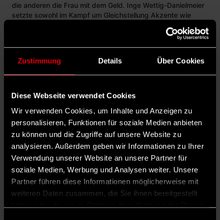
die anderen die Frau mit dem Geld. Inge Wettig-Danielmeier
setzte sowohl im Kampf um Gleichstellung Akzente wie
auch als erste Schatzmeisterin der SPD. Nun ist sie im Alter
von 89 Jahren gestorben.
NORBERT BICHER
· 22. MAI 2026
Zustimmung
Details
Über Cookies
Diese Webseite verwendet Cookies
Wir verwenden Cookies, um Inhalte und Anzeigen zu
personalisieren, Funktionen für soziale Medien anbieten
zu können und die Zugriffe auf unsere Website zu
analysieren. Außerdem geben wir Informationen zu Ihrer
Verwendung unserer Website an unsere Partner für
soziale Medien, Werbung und Analysen weiter. Unsere
Partner führen diese Informationen möglicherweise mit
weiteren Daten zusammen, die Sie ihnen bereitgestellt
GESCHICHTE
haben oder die sie im Rahmen Ihrer Nutzung der Dienste
23. Mai 1863: So kam es zur Gründung der SPD
gesammelt haben.