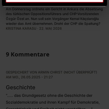
von Özgür Özel bedeutet
Am Donnerstag ordnete ein Gericht in Ankara die Absetzung
des türkischen Oppositionsführers und CHP-Vorsitzenden
Özgür Özel an. Nun soll sein Vorgänger Kemal Kılıçdaroğlu
wieder das Amt übernehmen. Droht der CHP die Spaltung?
KRISTINA KARASU
· 22. MAI 2026
9 Kommentare
GESPEICHERT VON
ARMIN CHRIST (NICHT ÜBERPRÜFT)
AM MO., 26.05.2025 - 21:27
Geschichte
"..... das Grundgesetz ohne die Geschichte der
Sozialdemokratie und ihren Kampf für Demokratie,
Gerechtigkeit und Freiheit nicht vorstellbar ...."