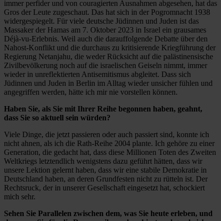
immer perfider und von couragierten Ausnahmen abgesehen, hat das
Gros der Leute zugeschaut. Das hat sich in der Pogromnacht 1938
widergespiegelt. Für viele deutsche Jüdinnen und Juden ist das
Massaker der Hamas am 7. Oktober 2023 in Israel ein grausames
Déjà-vu-Erlebnis. Weil auch die darauffolgende Debatte über den
Nahost-Konflikt und die durchaus zu kritisierende Kriegführung der
Regierung Netanjahu, die weder Rücksicht auf die palästinensische
Zivilbevölkerung noch auf die israelischen Geiseln nimmt, immer
wieder in unreflektierten Antisemitismus abgleitet. Dass sich
Jüdinnen und Juden in Berlin im Alltag wieder unsicher fühlen und
angegriffen werden, hätte ich mir nie vorstellen können.
Haben Sie, als Sie mit Ihrer Reihe begonnen haben, geahnt,
dass Sie so aktuell sein würden?
Viele Dinge, die jetzt passieren oder auch passiert sind, konnte ich
nicht ahnen, als ich die Rath-Reihe 2004 plante. Ich gehöre zu einer
Generation, die gedacht hat, dass diese Millionen Toten des Zweiten
Weltkriegs letztendlich wenigstens dazu geführt hätten, dass wir
unsere Lektion gelernt haben, dass wir eine stabile Demokratie in
Deutschland haben, an deren Grundfesten nicht zu rütteln ist. Der
Rechtsruck, der in unserer Gesellschaft eingesetzt hat, schockiert
mich sehr.
Sehen Sie Parallelen zwischen dem, was Sie heute erleben, und