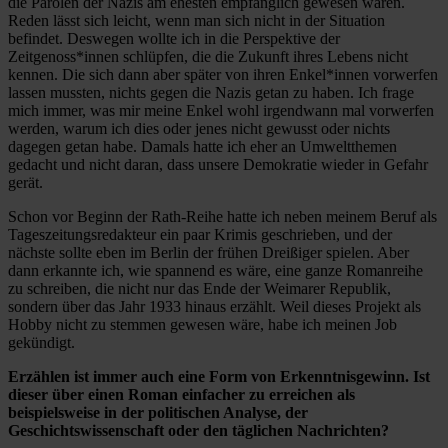
die Parolen der Nazis am ehesten empfänglich gewesen wären.
Reden lässt sich leicht, wenn man sich nicht in der Situation
befindet. Deswegen wollte ich in die Perspektive der
Zeitgenoss*innen schlüpfen, die die Zukunft ihres Lebens nicht
kennen. Die sich dann aber später von ihren Enkel*innen vorwerfen
lassen mussten, nichts gegen die Nazis getan zu haben. Ich frage
mich immer, was mir meine Enkel wohl irgendwann mal vorwerfen
werden, warum ich dies oder jenes nicht gewusst oder nichts
dagegen getan habe. Damals hatte ich eher an Umweltthemen
gedacht und nicht daran, dass unsere Demokratie wieder in Gefahr
gerät.
Schon vor Beginn der Rath-Reihe hatte ich neben meinem Beruf als
Tageszeitungsredakteur ein paar Krimis geschrieben, und der
nächste sollte eben im Berlin der frühen Dreißiger spielen. Aber
dann erkannte ich, wie spannend es wäre, eine ganze Romanreihe
zu schreiben, die nicht nur das Ende der Weimarer Republik,
sondern über das Jahr 1933 hinaus erzählt. Weil dieses Projekt als
Hobby nicht zu stemmen gewesen wäre, habe ich meinen Job
gekündigt.
Erzählen ist immer auch eine Form von Erkenntnisgewinn. Ist
dieser über einen Roman einfacher zu erreichen als
beispielsweise in der politischen Analyse, der
Geschichtswissenschaft oder den täglichen Nachrichten?