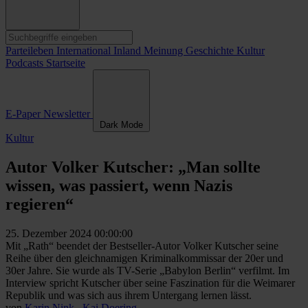
Parteileben
International
Inland
Meinung
Geschichte
Kultur
Podcasts
Startseite
E-Paper
Newsletter
Dark Mode
Kultur
Autor Volker Kutscher: „Man sollte
wissen, was passiert, wenn Nazis
regieren“
25. Dezember 2024 00:00:00
Mit „Rath“ beendet der Bestseller-Autor Volker Kutscher seine
Reihe über den gleichnamigen Kriminalkommissar der 20er und
30er Jahre. Sie wurde als TV-Serie „Babylon Berlin“ verfilmt. Im
Interview spricht Kutscher über seine Faszination für die Weimarer
Republik und was sich aus ihrem Untergang lernen lässt.
von
Karin Nink
,
Kai Doering