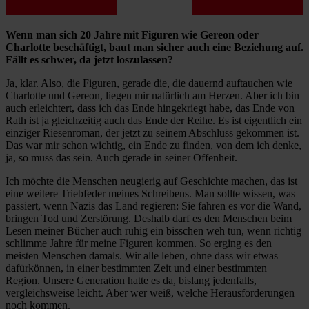
Wenn man sich 20 Jahre mit Figuren wie Gereon oder
Charlotte beschäftigt, baut man sicher auch eine Beziehung auf.
Fällt es schwer, da jetzt loszulassen?
Ja, klar. Also, die Figuren, gerade die, die dauernd auftauchen wie
Charlotte und Gereon, liegen mir natürlich am Herzen. Aber ich bin
auch erleichtert, dass ich das Ende hingekriegt habe, das Ende von
Rath ist ja gleichzeitig auch das Ende der Reihe. Es ist eigentlich ein
einziger Riesenroman, der jetzt zu seinem Abschluss gekommen ist.
Das war mir schon wichtig, ein Ende zu finden, von dem ich denke,
ja, so muss das sein. Auch gerade in seiner Offenheit.
Ich möchte die Menschen neugierig auf Geschichte machen, das ist
eine weitere Triebfeder meines Schreibens. Man sollte wissen, was
passiert, wenn Nazis das Land regieren: Sie fahren es vor die Wand,
bringen Tod und Zerstörung. Deshalb darf es den Menschen beim
Lesen meiner Bücher auch ruhig ein bisschen weh tun, wenn richtig
schlimme Jahre für meine Figuren kommen. So erging es den
meisten Menschen damals. Wir alle leben, ohne dass wir etwas
dafürkönnen, in einer bestimmten Zeit und einer bestimmten
Region. Unsere Generation hatte es da, bislang jedenfalls,
vergleichsweise leicht. Aber wer weiß, welche Herausforderungen
noch kommen.