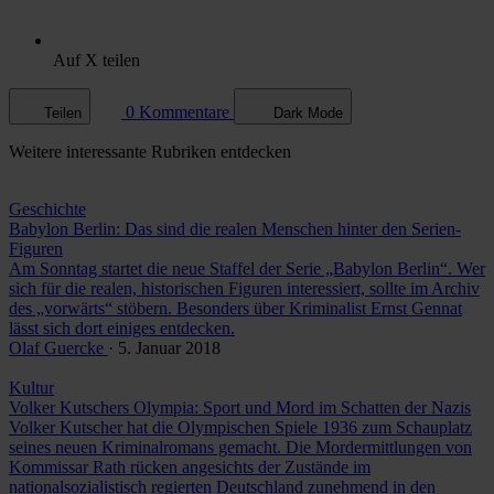
Auf X teilen
0 Kommentare
Teilen
Dark Mode
Weitere
interessante Rubriken
entdecken
Geschichte
Babylon Berlin: Das sind die realen Menschen hinter den Serien-
Figuren
Am Sonntag startet die neue Staffel der Serie „Babylon Berlin“. Wer
sich für die realen, historischen Figuren interessiert, sollte im Archiv
des „vorwärts“ stöbern. Besonders über Kriminalist Ernst Gennat
lässt sich dort einiges entdecken.
Olaf Guercke
· 5. Januar 2018
Kultur
Volker Kutschers Olympia: Sport und Mord im Schatten der Nazis
Volker Kutscher hat die Olympischen Spiele 1936 zum Schauplatz
seines neuen Kriminalromans gemacht. Die Mordermittlungen von
Kommissar Rath rücken angesichts der Zustände im
nationalsozialistisch regierten Deutschland zunehmend in den