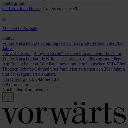
Hintergrund.
Carl-Friedrich Höck
· 15. Dezember 2020
©
Michael Gottschalk
Kultur
Volker Kutscher: „Gleichgültigkeit war das große Problem der 20er
Jahre“
Die ARD-Serie „Babylon Berlin“ ist zurzeit in aller Munde. Autor
Volker Kutscher hat die Krimis geschrieben, die ihr zugrunde liegen.
Am Freitag hat er auf der Buchmesse mit dem hessischen SPD-Chef
Thorsten Schäfer-Gümbel über Parallelen zwischen den 20er Jahren
und der Gegenwart diskutiert.
Kai Doering
· 13. Oktober 2018
0 Kommentare
Noch keine Kommentare