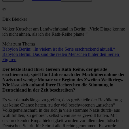
©
Dirk Bleicker
Volker Kutscher am Landwehrkanal in Berlin: „Viele Dinge konnte
ich nicht ahnen, als ich die Rath-Reihe plante.“
Mehr zum Thema
Babylon Berlin: „In vielem ist die Serie erschreckend aktuell.“
Babylon Berlin: Das sind die realen Menschen hinter den Serien-
Figuren
Der letzte Band Ihrer Gereon-Rath-Reihe, der gerade
erschienen ist, spielt fünf Jahre nach der Machtübernahme der
Nazis und wenige Monate vor Beginn des Zweiten Weltkriegs.
Wie lässt sich anhand Ihrer Recherchen die Stimmung in
Deutschland in der Zeit beschreiben?
Es war damals längst zu greifen, dass große teile der Bevölkerung
gar keine Chance hatten, zu der viel beschworenen „arischen“
Volksgemeinschaft, in der sich ja viele stramme Nazis durch- aus
wohlfühlten, zu gehören, selbst wenn sie es gewollt hätten. Mit
erschreckender Empathielosigkeit wurden vor allem den jüdischen
Deutschen Schritt für Schritt alle Rechte genommen. Es wurde