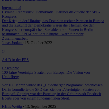
International
Ukraine, Rechtsruck, Demokratie: Darüber diskutierte der SPE-
Kongress
Der Krieg in der Ukraine, das Erstarken rechter Parteien in Europa
und die Zukunft der Demokratie waren die Themen, die den
Kongress der europäischen Sozialdemokrat*innen in Berlin
bestimmten. SPD-Chef Lars Klingbeil warb für mehr
Zusammenarbeit.
Jonas Jordan
· 15. Oktober 2022
©
AdsD in der FES
Geschichte
100 Jahre Vereinigte Staaten von Europa: Die Vision von
Heidelberg
Vor 100 Jahren wurde das „Heidelberger Programm“ beschlossen.
Darin formulierte die SPD das Ziel der „Vereinigten Staaten von
Europa“. Geprägt war der Parteitag in der Geburtsstadt Friedrich
Eberts aber von einem fundamentalen Streit.
Klaus Wettig
· 13. September 2025