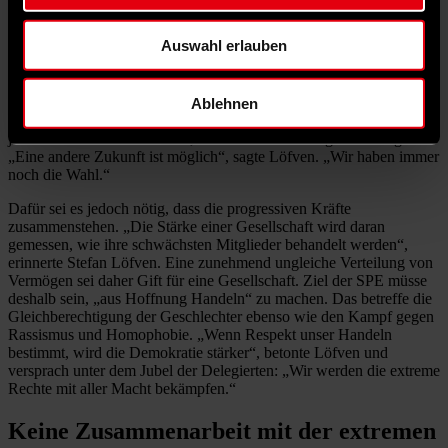
zusammenstehen
Auswahl erlauben
Warum die Mobilisierung der progressiven Kräfte bitter nötig ist,
machte Löfven in seiner Rede deutlich. „Das Vertrauen in die Politik
wird untergraben, der Rechtsextremismus versucht uns zu spalten“,
beschrieb der Schwede,
der seit drei Jahren Vorsitzender der SPE
Ablehnen
ist
, die Situation nicht nur in Europa, sondern weltweit. Es gebe
jedoch keinen Automatismus, dass die Entwicklung so weitergeht.
„Eine andere Zukunft ist möglich“, sagte Löfven. „Wir haben immer
noch die Wahl.“
Dafür sei es jedoch nötig, dass die progressiven Kräfte
zusammenstehen. „Die Stärke einer Gesellschaft wird daran
gemessen, wie ihre schwächsten Mitglieder behandelt werden“,
erinnerte Stefan Löfven. Eine zunehmend ungleiche Verteilung von
Vermögen sei daher Gift für eine Gesellschaft. Ziel der SPE müsse
deshalb sein, „aus Hoffnung Handeln“ zu machen. Das betreffe die
Gleichberechtigung der Geschlechter ebenso wie den Kampf gegen
Rassismus und Homophobie. „Wenn Respekt unser Handeln
bestimmt, wird die Demokratie stärker“, betonte Löfven und
versprach unter dem Jubel der Delegierten: „Wir werden die extreme
Rechte mit aller Macht bekämpfen.“
Keine Zusammenarbeit mit der extremen