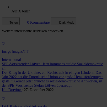
Auf X teilen
0 Kommentare
Teilen
Dark Mode
Weitere
interessante Rubriken
entdecken
©
imago images/TT
International
SPE-Vorsitzender Löfven: Jetzt kommt es auf die Sozialdemokratie
an
Der Krieg in der Ukraine, ein Rechtsruck in einigen Ländern: Das
Jahr 2022 hat die Europäische Union vor große Herausforderungen
gestellt. Gerade jetzt braucht es sozialdemokratische Antworten, ist
der SPE-Vorsitzende Stefan Löfven überzeugt.
Kai Doering
· 27. Dezember 2022
©
Dirk Bleicker; dirkbleicker.de