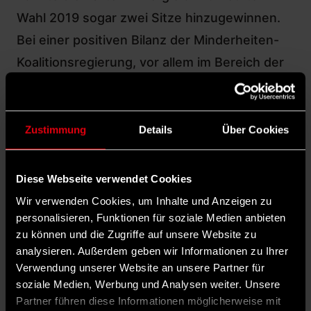
Wahl 2019 sogar zwei Sitze hinzugewinnen.
Bei einer positiven Bilanz der Minderheiten-
Koalitionsregierung, vor allem im Bereich der
Wirtschafts- und Sozialpolitik, war das Image
des sozialistischen Ministerpräsidenten eine
der größten Hürden.
Zustimmung
Details
Über Cookies
Nicht nur bei den Gegnern galt er als
unnahbar, arrogant und machtbesessen. Hier
Diese Webseite verwendet Cookies
gelang es Pedro Sánchez, das Blatt zu
Wir verwenden Cookies, um Inhalte und Anzeigen zu
wenden: Wie nie zuvor nutze er populäre TV-
personalisieren, Funktionen für soziale Medien anbieten
zu können und die Zugriffe auf unsere Website zu
Formate und zeigte seine menschliche
analysieren. Außerdem geben wir Informationen zu Ihrer
bisweilen verletzliche wie auch humorvolle
Verwendung unserer Website an unsere Partner für
Seite. Die Charme-Offensive gelang – vor
soziale Medien, Werbung und Analysen weiter. Unsere
Partner führen diese Informationen möglicherweise mit
allem auch auf den sozialen Medien wie