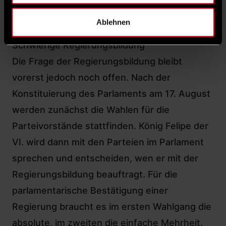
Aufmerksamkeit auf eine insgesamt sehr
Ablehnen
positive Regierungsbilanz lenken können.
Schwierige Regierungsbildung
Die Frage der Regierungsbildung bleibt
vorerst jedoch noch offen. Nach der
Konstituierung des Parlaments am 17. August
werden zunächst die Wahlen für die
Parteivorstände stattfinden. König Felipe der
VI. wird dann mit den Parteien im Parlament
sprechen und entscheiden, wen er mit der
Regierungsbildung beauftragt. Für die
parlamentarische Bestätigung einer
Regierung braucht es im ersten Wahlgang die
absolute, im zweiten die einfache Mehrheit.