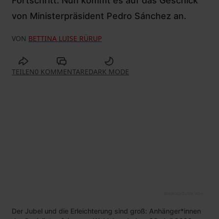
Fortschritt. Nun kommt es auf das Geschick
von Ministerpräsident Pedro Sánchez an.
VON
BETTINA LUISE RÜRUP
TEILEN
0 KOMMENTARE
DARK MODE
©
IMAGO/ZUMA Wire
Der Jubel und die Erleichterung sind groß: Anhänger*innen