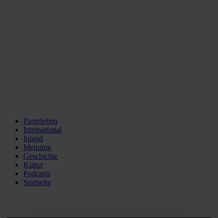
Parteileben
International
Inland
Meinung
Geschichte
Kultur
Podcasts
Startseite