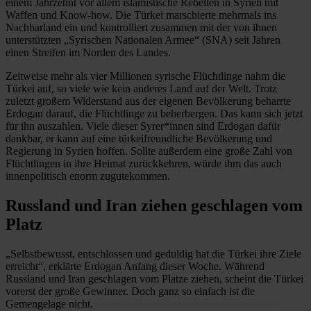
einem Jahrzehnt vor allem islamistische Rebellen in Syrien mit
Waffen und Know-how. Die Türkei marschierte mehrmals ins
Nachbarland ein und kontrolliert zusammen mit der von ihnen
unterstützten „Syrischen Nationalen Armee“ (SNA) seit Jahren
einen Streifen im Norden des Landes.
Zeitweise mehr als vier Millionen syrische Flüchtlinge nahm die
Türkei auf, so viele wie kein anderes Land auf der Welt. Trotz
zuletzt großem Widerstand aus der eigenen Bevölkerung beharrte
Erdogan darauf, die Flüchtlinge zu beherbergen. Das kann sich jetzt
für ihn auszahlen. Viele dieser Syrer*innen sind Erdogan dafür
dankbar, er kann auf eine türkeifreundliche Bevölkerung und
Regierung in Syrien hoffen. Sollte außerdem eine große Zahl von
Flüchtlingen in ihre Heimat zurückkehren, würde ihm das auch
innenpolitisch enorm zugutekommen.
Russland und Iran ziehen geschlagen vom
Platz
„Selbstbewusst, entschlossen und geduldig hat die Türkei ihre Ziele
erreicht“, erklärte Erdogan Anfang dieser Woche. Während
Russland und Iran geschlagen vom Platze ziehen, scheint die Türkei
vorerst der große Gewinner. Doch ganz so einfach ist die
Gemengelage nicht.