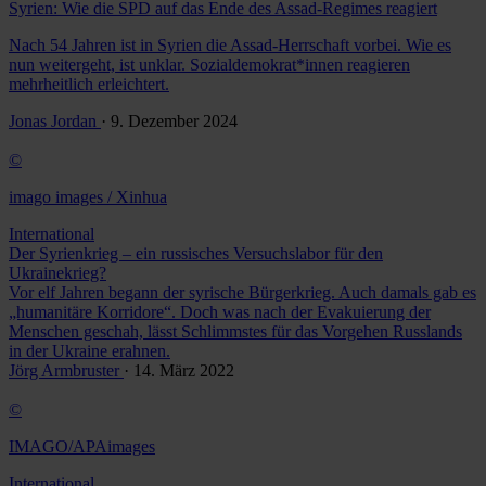
Syrien: Wie die SPD auf das Ende des Assad-Regimes reagiert
Nach 54 Jahren ist in Syrien die Assad-Herrschaft vorbei. Wie es
nun weitergeht, ist unklar. Sozialdemokrat*innen reagieren
mehrheitlich erleichtert.
Jonas Jordan
· 9. Dezember 2024
©
imago images / Xinhua
International
Der Syrienkrieg – ein russisches Versuchslabor für den
Ukrainekrieg?
Vor elf Jahren begann der syrische Bürgerkrieg. Auch damals gab es
„humanitäre Korridore“. Doch was nach der Evakuierung der
Menschen geschah, lässt Schlimmstes für das Vorgehen Russlands
in der Ukraine erahnen.
Jörg Armbruster
· 14. März 2022
©
IMAGO/APAimages
International