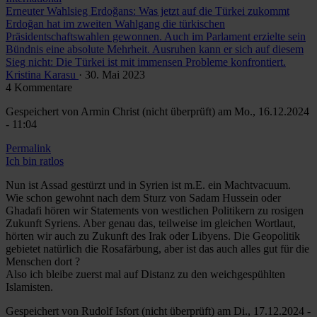
Erneuter Wahlsieg Erdoğans: Was jetzt auf die Türkei zukommt
Erdoğan hat im zweiten Wahlgang die türkischen
Präsidentschaftswahlen gewonnen. Auch im Parlament erzielte sein
Bündnis eine absolute Mehrheit. Ausruhen kann er sich auf diesem
Sieg nicht: Die Türkei ist mit immensen Probleme konfrontiert.
Kristina Karasu
· 30. Mai 2023
4 Kommentare
Gespeichert von
Armin Christ (nicht überprüft)
am Mo., 16.12.2024
- 11:04
Permalink
Ich bin ratlos
Nun ist Assad gestürzt und in Syrien ist m.E. ein Machtvacuum.
Wie schon gewohnt nach dem Sturz von Sadam Hussein oder
Ghadafi hören wir Statements von westlichen Politikern zu rosigen
Zukunft Syriens. Aber genau das, teilweise im gleichen Wortlaut,
hörten wir auch zu Zukunft des Irak oder Libyens. Die Geopolitik
gebietet natürlich die Rosafärbung, aber ist das auch alles gut für die
Menschen dort ?
Also ich bleibe zuerst mal auf Distanz zu den weichgespühlten
Islamisten.
Gespeichert von
Rudolf Isfort (nicht überprüft)
am Di., 17.12.2024 -