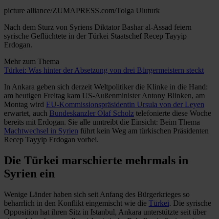
picture alliance/ZUMAPRESS.com/Tolga Uluturk
Nach dem Sturz von Syriens Diktator Bashar al-Assad feiern
syrische Geflüchtete in der Türkei Staatschef Recep Tayyip
Erdogan.
Mehr zum Thema
Türkei: Was hinter der Absetzung von drei Bürgermeistern steckt
In Ankara geben sich derzeit Weltpolitiker die Klinke in die Hand:
am heutigen Freitag kam US-Außenminister Antony Blinken, am
Montag wird
EU-Kommissionspräsidentin Ursula von der Leyen
erwartet, auch
Bundeskanzler Olaf Scholz
telefonierte diese Woche
bereits mit Erdogan. Sie alle umtreibt die Einsicht: Beim Thema
Machtwechsel in Syrien
führt kein Weg am türkischen Präsidenten
Recep Tayyip Erdogan vorbei.
Die Türkei marschierte mehrmals in
Syrien ein
Wenige Länder haben sich seit Anfang des Bürgerkrieges so
beharrlich in den Konflikt eingemischt wie die
Türkei
. Die syrische
Opposition hat ihren Sitz in Istanbul, Ankara unterstützte seit über