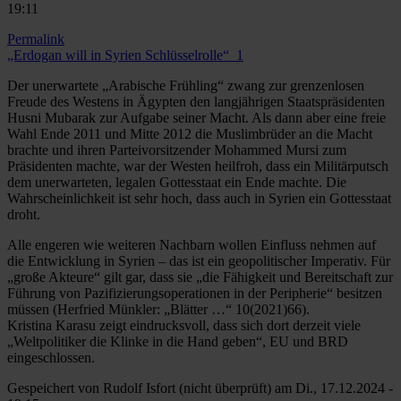
19:11
Permalink
„Erdogan will in Syrien Schlüsselrolle“_1
Der unerwartete „Arabische Frühling“ zwang zur grenzenlosen
Freude des Westens in Ägypten den langjährigen Staatspräsidenten
Husni Mubarak zur Aufgabe seiner Macht. Als dann aber eine freie
Wahl Ende 2011 und Mitte 2012 die Muslimbrüder an die Macht
brachte und ihren Parteivorsitzender Mohammed Mursi zum
Präsidenten machte, war der Westen heilfroh, dass ein Militärputsch
dem unerwarteten, legalen Gottesstaat ein Ende machte. Die
Wahrscheinlichkeit ist sehr hoch, dass auch in Syrien ein Gottesstaat
droht.
Alle engeren wie weiteren Nachbarn wollen Einfluss nehmen auf
die Entwicklung in Syrien – das ist ein geopolitischer Imperativ. Für
„große Akteure“ gilt gar, dass sie „die Fähigkeit und Bereitschaft zur
Führung von Pazifizierungsoperationen in der Peripherie“ besitzen
müssen (Herfried Münkler: „Blätter …“ 10(2021)66).
Kristina Karasu zeigt eindrucksvoll, dass sich dort derzeit viele
„Weltpolitiker die Klinke in die Hand geben“, EU und BRD
eingeschlossen.
Gespeichert von
Rudolf Isfort (nicht überprüft)
am Di., 17.12.2024 -