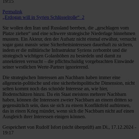
19:15
Permalink
„Erdogan will in Syrien Schlüsselrolle“_2
Sie wollen den Iran und Russland beerben, die „geschlagen vom
Platze ziehen“ und eine schwere strategische Niederlage hinnehmen
mussten. Ein Akteur, den der Aufsatz nicht einmal erwähnt, versucht
sogar ganz massiv seine Sicherheitsinteressen dauerhaft zu sichern,
indem er die militärische Infrastruktur Syriens zerbombt und die
strategisch wichtigen Golanhöhen zu besiedeln und damit zu
annektieren versucht – die pflichtschuldig vorgebrachten Einwände
seiner westlichen Werte-Partner ignorierend.
Die strategischen Interessen am Nachbarn haben immer eine
allgemein-politische und eine sicherheitspolitische Dimension, nicht
selten kommt noch das schnöde Interesse an, wie hier,
Bodenschätzen hinzu. Da ein Staat meistens mehrere Nachbarn
haben, können die Interessen zweier Nachbarn an einem dritten so
gegensätzlich sein, dass sie sich zu einem Konfliktfeld auftürmen,
das in einen Krieg mündet, wenn sich die Nachbarn nicht auf einen
Ausgleich ihrer Interessen einigen können.
Gespeichert von
Rudolf Isfort (nicht überprüft)
am Di., 17.12.2024 -
19:17