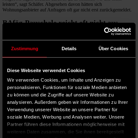
leisten“, sagt Schäfer. Abgesehen davon hätten sich
Wohnungsanbieter auf Anfragen oft gar nicht erst zurückgemeldet.
BAfög-Pauschale reicht oft nicht aus
Das Paar studiert, beide haben nebenher auch einen Job. In ihren
Bewerbungen konnten sie stets anbieten, eine Bürgschaft der Eltern
vorzulegen. Damit seien die sie und ihr Partner gegenüber anderen
Zustimmung
Details
Über Cookies
jungen Wohnungssuchenden eigentlich privilegiert, meint Schäfer.
Wenn sie schon Schwierigkeiten hätten, frage sie sich, wie andere
Menschen zurechtkommen sollen.
Diese Webseite verwendet Cookies
Teures Bielefeld
Wir verwenden Cookies, um Inhalte und Anzeigen zu
personalisieren, Funktionen für soziale Medien anbieten
Charlotte Schäfer suchte monatelang nach einer bezahlbaren
zu können und die Zugriffe auf unsere Website zu
Wohnung für ihren Partner und sich in Bielefeld.
analysieren. Außerdem geben wir Informationen zu Ihrer
Verwendung unserer Website an unsere Partner für
©
soziale Medien, Werbung und Analysen weiter. Unsere
privat
Partner führen diese Informationen möglicherweise mit
weiteren Daten zusammen, die Sie ihnen bereitgestellt
Schäfer erzählt: Eine Freundin sei, als sie nach Bielefeld gezogen
ist, in einer weit abgelegenen WG gelandet. Für ein winziges