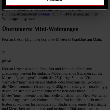
Abzocke auf dem Wohnungsmarkt vorzugehen
. Zuschläge für
möblierte Wohnungen sollen transparenter gemacht und in der Höhe
begrenzt werden. Auch Indexmietsteigerungen will
Bundesjustizministerin
Stefanie Hubig
(SPD) in angespannten
Wohnlagen begrenzen.
Überteuerte Mini-Wohnungen
Florian Lzicar klagt über horrende Mieten in Frankfurt am Main.
©
privat
Florian Lzicar wohnt in Frankfurt und kennt die Probleme.
„Teilweise werden für einfache Möbel horrende Summen auf die
Miete aufgeschlagen“, erzählt der 25-jährige Student. Viele
Vermieter*innen setzten auf Staffel- oder Indexmieten, „wodurch
die Mieten automatisch und regelmäßig weiter steigen – unabhängig
davon, ob sich die Wohnqualität verbessert oder nicht.“ Für
Mieter*innen bedeute dies finanzielle Unsicherheit. Viele Menschen
hätten Angst, sich das Wohnen in Frankfurt langfristig nicht mehr
leisten zu können. Insbesondere für Studierende, junge Berufstätige
und Menschen mit mittlerem und geringem Einkommen sei es