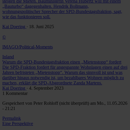
steigen die Mieten. Bauministerin Verena Hubertz will mit einem
„Bauturbo“ dagegenhalten. Hendrik Bollmann,
wohnungspolitischer Sprecher der SPD-Bundestagsfraktion, sagt,
wie das funktionieren soll.
Kai Doering
· 18. Juni 2025
©
IMAGO/Political-Moments
Inland
Warum die SPD-Bundestagsfraktion einen „Mietenstopp“ fordert
Die SPD-Fraktion fordert für angespannte Wohnlagen einen auf drei
Jahren befristeten „Mietenstopp“. Warum das sinnvoll ist und was
darüber hinaus notwendig ist, um bezahlbares Wohnen möglich zu
machen, erklärt die SPD-Abgeordnete Zanda Martens.
Kai Doering
· 4. September 2023
1 Kommentar
Gespeichert von
Peter Rohloff (nicht überprüft)
am Mo., 11.05.2026
- 21:21
Permalink
Eine Perspektive