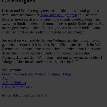
Gerechtigkeit
Lziczar und Schäfer engagieren sich beide politisch und gehören
dem Bundesvorstand der
Juso-Hochschulgruppen
an. Charlotte
Schäfer ärgert es, dass Privilegien und soziale Ungleichheiten auch
zwischen Studierenden noch immer eine so große Rolle spielen. Es
müsse gerechter zugehen, findet sie, sodass man sich bilden kann,
anstatt sich mit existenziellen Sorgen herumzuschlagen.
Sie selbst sei während der langen Wohnungssuche hoffnungsvoll
geblieben, erinnert sich Schäfer. Schließlich hatte sie noch ihr WG-
Zimmer und musste keine Angst haben, plötzlich ohne Unterkunft
dazustehen. Im Vergleich zu anderen Studierenden sei ihre
Ausgangslage auf dem Wohnungsmarkt gut gewesen, meint die 21-
Jährige. „Aber für alle anderen ist es halt scheiße.”
Schlagwörter
Mieten
Mietendeckel
Wohnen
Stefanie Hubig
Autor*in
© Dirk Bleicker
Carl-Friedrich Höck
ist Redakteur beim „vorwärts”.