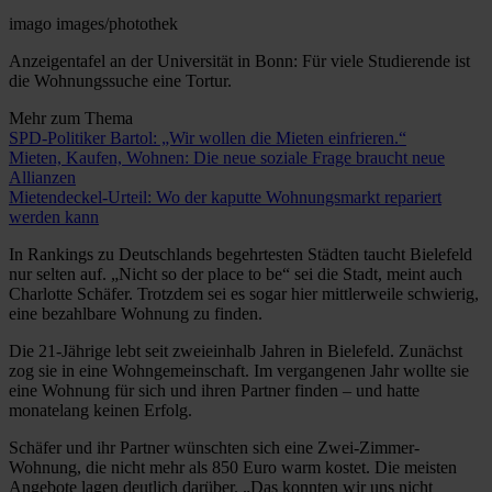
imago images/photothek
Anzeigentafel an der Universität in Bonn: Für viele Studierende ist
die Wohnungssuche eine Tortur.
Mehr zum Thema
SPD-Politiker Bartol: „Wir wollen die Mieten einfrieren.“
Mieten, Kaufen, Wohnen: Die neue soziale Frage braucht neue
Allianzen
Mietendeckel-Urteil: Wo der kaputte Wohnungsmarkt repariert
werden kann
In Rankings zu Deutschlands begehrtesten Städten taucht Bielefeld
nur selten auf. „Nicht so der place to be“ sei die Stadt, meint auch
Charlotte Schäfer. Trotzdem sei es sogar hier mittlerweile schwierig,
eine bezahlbare Wohnung zu finden.
Die 21-Jährige lebt seit zweieinhalb Jahren in Bielefeld. Zunächst
zog sie in eine Wohngemeinschaft. Im vergangenen Jahr wollte sie
eine Wohnung für sich und ihren Partner finden – und hatte
monatelang keinen Erfolg.
Schäfer und ihr Partner wünschten sich eine Zwei-Zimmer-
Wohnung, die nicht mehr als 850 Euro warm kostet. Die meisten
Angebote lagen deutlich darüber. „Das konnten wir uns nicht