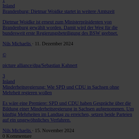
1
Inland
Brandenburg: Dietmar Woidke startet in weitere Amtszeit
Dietmar Woidke ist erneut zum Ministerpräsidenten von
Brandenburg gewählt worden. Damit wird der Weg für die
bundesweit erste Regierungsbeteiligung des BSW geebnet.
Nils Michaelis
· 11. Dezember 2024
©
picture alliance/dpa/Sebastian Kahnert
3
Inland
Minderheitsregierung: Wie SPD und CDU in Sachsen ohne
Mehrheit regieren wollen
Es wäre eine Premiere: SPD und CDU haben Gespräche über die
Bildung einer Minderheitsregierung in Sachsen aufgenommen. Um
künftig Mehrheiten im Landtag zu erreichen, setzen beide Parteien
auf ein ungewöhnliches Verfahren.
Nils Michaelis
· 15. November 2024
0 Kommentare