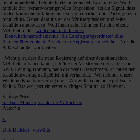
nicht umgedreht“, betonte Kretschmer am Mittwoch. Seine Wahl
mithilfe der „verantwortungsvollen Opposition“ sei ein Signal, dass
in den kommenden Jahren eine Zusammenarbeit über Parteigrenzen
möglich ist. Genau darauf sind der Ministerpräsident und seine
Koalition angewiesen. Weil ihnen zehn Stimmen für eine eigene
Mehrheit fehlen,
wollen sie mithilfe eines
„Konsultationsmechanismus“ die Landtagsabgeordneten aller
Parteien über geplante Projekte der Regierung einbeziehen
. Nur die
AfD soll außen vor bleiben.
„Wichtig ist, dass die neue Regierung auf einer demokratischen
Mehrheit aufbauen kann“, erklärte der Vorsitzende der sächsischen
SPD, Henning Homann, nach der Wahl Kretschmers. Er hatten den
Koalitionsvertrag maßgeblich mit verhandelt. „Wir nehmen unsere
Worte im Koalitionsvertrag ernst. Wir wollen eine neue politische
Kultur. Das war jetzt ein erster wichtiger Schritt“, so Homann.
Schlagwörter
Sachsen
Ministerpräsident
SPD Sachsen
Autor*in
©
Dirk Bleicker | vorwärts