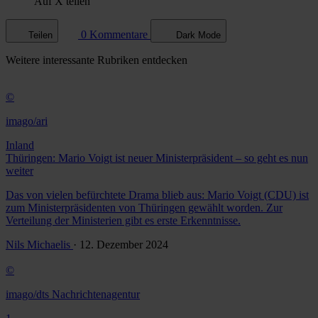
Auf X teilen
0 Kommentare
Teilen
Dark Mode
Weitere
interessante Rubriken
entdecken
©
imago/ari
Inland
Thüringen: Mario Voigt ist neuer Ministerpräsident – so geht es nun
weiter
Das von vielen befürchtete Drama blieb aus: Mario Voigt (CDU) ist
zum Ministerpräsidenten von Thüringen gewählt worden. Zur
Verteilung der Ministerien gibt es erste Erkenntnisse.
Nils Michaelis
· 12. Dezember 2024
©
imago/dts Nachrichtenagentur