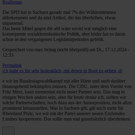
Realismus
Die SPD hat in Sachsen gerade mal 7% der Wählerstimmen
abbekommen und da sind Artikel, die das überhöhen, etwas
unpassend.
Das beste Mittel gegen die afd wäre soviel wie möglich eine
konsequente sozialdemokratische Politik, aber leider hat es daran
schon in den vergangenen Legislaturperioden gefehlt.
Gespeichert von
max freitag (nicht überprüft)
am Di., 17.12.2024 -
12:33
Permalink
ich halte es für sehr bedenklich, mit denen in Boot zu gehen, di
e wir im Bundestagswahlkampf mit aller Härte und auch darüber
hinausgehend bekämpfen müssen. Die CDU, unter dem Vorsitz von
Fritz Merz, kann momentan nicht unser Partner sein. Das mag in
einigen Wochen anders sein, aber für heute denke ich, sollten wir
solche Partnerschaften, noch dazu aus der Juniorposition, nicht allzu
prominent herausstellen. Was in Sachsen gilt, gilt noch mehr für
Rheinland Pfalz, wo wir mit der Partei unseres neuen Erzfeindes
Lindner kooperieren. Das sollte man mal grundsätzlich überdenken.