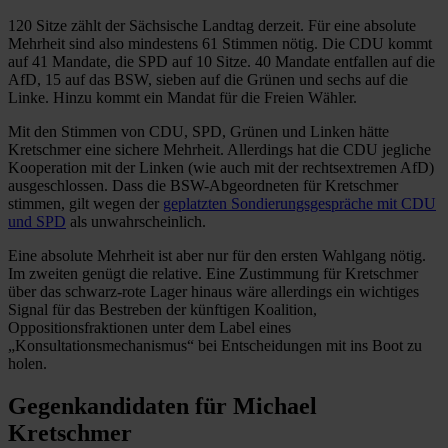
120 Sitze zählt der Sächsische Landtag derzeit. Für eine absolute
Mehrheit sind also mindestens 61 Stimmen nötig. Die CDU kommt
auf 41 Mandate, die SPD auf 10 Sitze. 40 Mandate entfallen auf die
AfD, 15 auf das BSW, sieben auf die Grünen und sechs auf die
Linke. Hinzu kommt ein Mandat für die Freien Wähler.
Mit den Stimmen von CDU, SPD, Grünen und Linken hätte
Kretschmer eine sichere Mehrheit. Allerdings hat die CDU jegliche
Kooperation mit der Linken (wie auch mit der rechtsextremen AfD)
ausgeschlossen. Dass die BSW-Abgeordneten für Kretschmer
stimmen, gilt wegen der
geplatzten Sondierungsgespräche mit CDU
und SPD
als unwahrscheinlich.
Eine absolute Mehrheit ist aber nur für den ersten Wahlgang nötig.
Im zweiten genügt die relative. Eine Zustimmung für Kretschmer
über das schwarz-rote Lager hinaus wäre allerdings ein wichtiges
Signal für das Bestreben der künftigen Koalition,
Oppositionsfraktionen unter dem Label eines
„Konsultationsmechanismus“ bei Entscheidungen mit ins Boot zu
holen.
Gegenkandidaten für Michael
Kretschmer