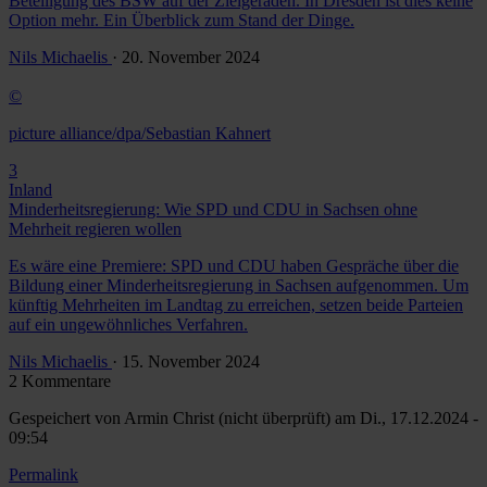
Beteiligung des BSW auf der Zielgeraden. In Dresden ist dies keine
Option mehr. Ein Überblick zum Stand der Dinge.
Nils Michaelis
· 20. November 2024
©
picture alliance/dpa/Sebastian Kahnert
3
Inland
Minderheitsregierung: Wie SPD und CDU in Sachsen ohne
Mehrheit regieren wollen
Es wäre eine Premiere: SPD und CDU haben Gespräche über die
Bildung einer Minderheitsregierung in Sachsen aufgenommen. Um
künftig Mehrheiten im Landtag zu erreichen, setzen beide Parteien
auf ein ungewöhnliches Verfahren.
Nils Michaelis
· 15. November 2024
2 Kommentare
Gespeichert von
Armin Christ (nicht überprüft)
am Di., 17.12.2024 -
09:54
Permalink