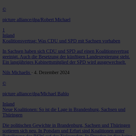
©
picture alliance/dpa/Robert Michael
1
Inland
Koalitionsvertrag: Was CDU und SPD mit Sachsen vorhaben
In Sachsen haben sich CDU und SPD auf einen Koalitionsvertrag
geeinigt. Auch die Besetzung der künftigen Landesregierung steht.
Ein langjähriges Kabinettsmitglied der SPD wird ausgewechselt.
Nils Michaelis
· 4. Dezember 2024
©
picture alliance/dpa/Michael Bahlo
Inland
Neue Koalitionen: So ist die Lage in Brandenburg, Sachsen und
Thüringen
Die politischen Gewichte in Brandenburg, Sachsen und Thüringen
sortieren sich neu. In Potsdam und Erfurt sind Koalitionen unter