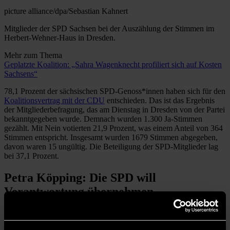
picture alliance/dpa/Sebastian Kahnert
Mitglieder der SPD Sachsen bei der Auszählung der Stimmen im
Herbert-Wehner-Haus in Dresden.
Mehr zum Thema
Geplatzte Koalition: „Sahra Wagenknecht profiliert sich auf Kosten
Sachsens“
78,1 Prozent der sächsischen SPD-Genoss*innen haben sich für den
Koalitionsvertrag mit der CDU
entschieden. Das ist das Ergebnis
der Mitgliederbefragung, das am Dienstag in Dresden von der Partei
bekanntgegeben wurde. Demnach wurden 1.300 Ja-Stimmen
gezählt. Mit Nein votierten 21,9 Prozent, was einem Anteil von 364
Stimmen entspricht. Insgesamt wurden 1679 Stimmen abgegeben,
davon waren 15 ungültig. Die Beteiligung der SPD-Mitglieder lag
bei 37,1 Prozent.
Petra Köpping: Die SPD will
Verantwortung übernehmen
„Das Wahlergebnis vom 1. September stellt alle demokratischen
Kräfte in Sachsen vor große Herausforderungen“, erklärte
SPD-