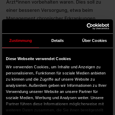
Ärzt*innen vorbehalten waren. Dies soll zu
einer besseren Versorgung, etwa beim
Management chronischer Erkrankungen
sowie in der Prävention und
Gesundheitsförderung, führen. Am 8.
Zustimmung
Details
Über Cookies
Oktober ist der Gesetzentwurf Thema bei
einer öffentlichen Anhörung im
Diese Webseite verwendet Cookies
Gesundheitsausschuss des Bundestages.
Wir verwenden Cookies, um Inhalte und Anzeigen zu
Die SPD-Bundestagsabgeordnete
Sabine
personalisieren, Funktionen für soziale Medien anbieten
Dittmar
bezeichnete beide Gesetzesvorhaben
zu können und die Zugriffe auf unsere Website zu
als
„wichtige Bausteine, um den Pflegeberuf
analysieren. Außerdem geben wir Informationen zu Ihrer
Verwendung unserer Website an unsere Partner für
attraktiver, kompetenzorientierter und
soziale Medien, Werbung und Analysen weiter. Unsere
flexibler zu gestalten“. Eine
Partner führen diese Informationen möglicherweise mit
qualitätsgesicherte, zugewandte und
weiteren Daten zusammen, die Sie ihnen bereitgestellt