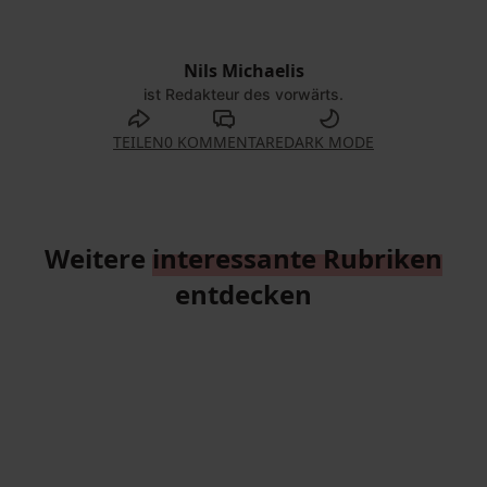
Nils Michaelis
©
Dirk Bleicker |
vorwärts
ist Redakteur des vorwärts.
TEILEN
0 KOMMENTARE
DARK MODE
Weitere
interessante Rubriken
entdecken