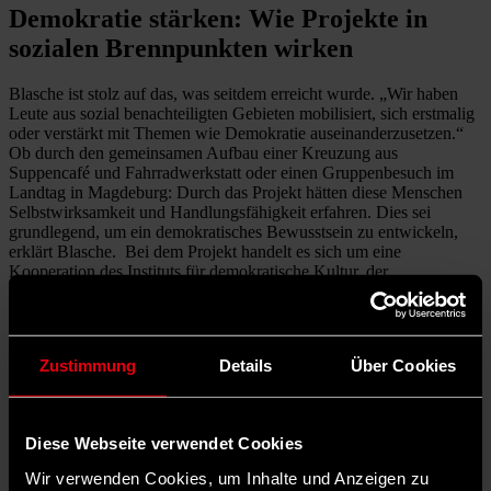
Demokratie stärken: Wie Projekte in
sozialen Brennpunkten wirken
Blasche ist stolz auf das, was seitdem erreicht wurde. „Wir haben
Leute aus sozial benachteiligten Gebieten mobilisiert, sich erstmalig
oder verstärkt mit Themen wie Demokratie auseinanderzusetzen.“
Ob durch den gemeinsamen Aufbau einer Kreuzung aus
Suppencafé und Fahrradwerkstatt oder einen Gruppenbesuch im
Landtag in Magdeburg: Durch das Projekt hätten diese Menschen
Selbstwirksamkeit und Handlungsfähigkeit erfahren. Dies sei
grundlegend, um ein demokratisches Bewusstsein zu entwickeln,
erklärt Blasche. Bei dem Projekt handelt es sich um eine
Kooperation des Instituts für demokratische Kultur, der
Sozialstärken gGmbH, der AWO SPI und dem Internationalen
Bund.
Anfangs habe es unter den Teilnehmenden Menschen mit rechtem
Zustimmung
Details
Über Cookies
Gedankengut und potenzielle AfD-Wähler*innen gegeben. „Durch
Bildungsarbeit auf Augenhöhe und den Kontakt mit ganz
unterschiedlichen Menschen und Lebensrealitäten oder aus anderen
sozialen und kulturellen Hintergründen wurden
Diese Webseite verwendet Cookies
Veränderungsprozesse angestoßen“, berichtet Blasche. „Als es in
dem Viertel rechtsextreme Schmierereien gab, fand sich die
Wir verwenden Cookies, um Inhalte und Anzeigen zu
Community zusammen und übermalte sie mit einem wunderschönen