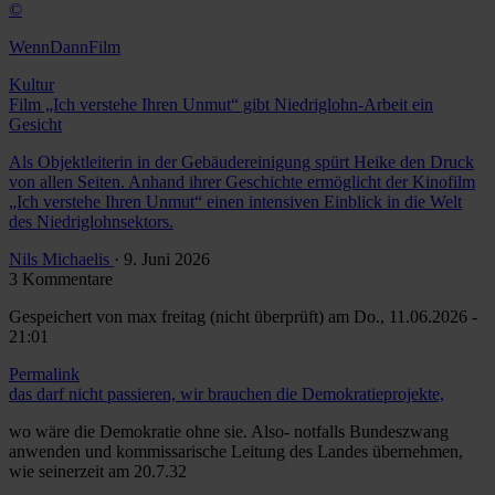
©
WennDannFilm
Kultur
Film „Ich verstehe Ihren Unmut“ gibt Niedriglohn-Arbeit ein
Gesicht
Als Objektleiterin in der Gebäudereinigung spürt Heike den Druck
von allen Seiten. Anhand ihrer Geschichte ermöglicht der Kinofilm
„Ich verstehe Ihren Unmut“ einen intensiven Einblick in die Welt
des Niedriglohnsektors.
Nils Michaelis
· 9. Juni 2026
3 Kommentare
Gespeichert von
max freitag (nicht überprüft)
am Do., 11.06.2026 -
21:01
Permalink
das darf nicht passieren, wir brauchen die Demokratieprojekte,
wo wäre die Demokratie ohne sie. Also- notfalls Bundeszwang
anwenden und kommissarische Leitung des Landes übernehmen,
wie seinerzeit am 20.7.32