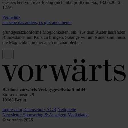
Gespeichert von
max freitag (nicht überprüft)
am Sa., 13.06.2026 -
12:59
Permalink
Antwort
ich sehe das anders, es gibt auch heute
auf
Geschichtsvergessen
grundgesetzkonforme Möglichkeiten, ein "aus dem Ruder laufendes
von
Bundesland" auf Kurs zu bringen. Solange wir am Ruder sind, muss
Gerald
die Möglichkeit immer auch nutzbar bleiben
Kolb
(nicht
überprüft)
Berliner vorwärts Verlagsgesellschaft mbH
Stresemannstr. 28
10963 Berlin
Impressum
Datenschutz
AGB
Netiquette
Newsletter
Sponsoring & Anzeigen
Mediadaten
© vorwärts
2026