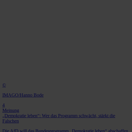
©
IMAGO/Hanno Bode
4
Meinung
„Demokratie leben“: Wer das Programm schwächt, stärkt die
Falschen
Die AfD will das Bundesprogramm „Demokratie leben“ abschaffen,