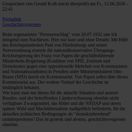
Gespeichert von
Gerald Kolb (nicht überprüft)
am Fr., 12.06.2026 -
22:41
Permalink
Antwort
Geschichtsvergessen
auf
das
Beim sogenannten "Preussenschlag" vom 20.07.1932 rate ich
darf
dringend zum Nachlesen. Hier nur kurz und ohne Details: Mit Hilfe
nicht
des Reichspräsidenten Paul von Hindenburgs und seiner
passieren,
Notverordnung ersetzte die nationalkonservative Übergangs-
wir
Reichsregierung des Franz von Papen die geschäftsführende
brauchen
Minderheits-Regierung (Koalition von SPD, Zentrum und
die
Demokraten gegen eine oppositionelle Mehrheit von Kommunisten
Demokratieprojekte,
und Nationalsozialisten) in Preußen unter Ministerpräsident Otto
von
Braun (SPD) durch ein Kommissariat. Von Papen selbst übte dieses
max
Kommissariat aus. Der weitere Verlauf der Geschichte ist
freitag
hinlänglich bekannt.
(nicht
Wie kann man nur dieses für die aktuelle Situation und unserer
überprüft)
Bundes- und der betreffenden Länderverfassung ohnehin nicht
verfügbare Zwangsmittel, das Hitler und die NSDAP und deren
spätere Wahl und Machtübernahme maßgeblich beförderte, für die
aktuellen politischen Bedingungen als "demokratierettend"
uminterpretieren? Das ist grotesk und abstrus, geschichtsvergessen
ohnehin.