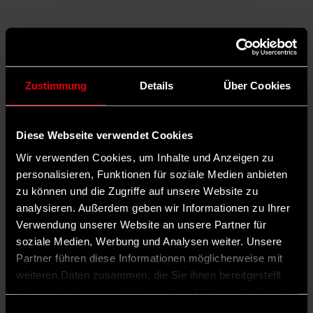
Zustimmung
Details
Über Cookies
Diese Webseite verwendet Cookies
Wir verwenden Cookies, um Inhalte und Anzeigen zu
personalisieren, Funktionen für soziale Medien anbieten
zu können und die Zugriffe auf unsere Website zu
analysieren. Außerdem geben wir Informationen zu Ihrer
Verwendung unserer Website an unsere Partner für
soziale Medien, Werbung und Analysen weiter. Unsere
Auf X teilen
Partner führen diese Informationen möglicherweise mit
weiteren Daten zusammen, die Sie ihnen bereitgestellt
0 Kommentare
Teilen
Dark Mode
haben oder die sie im Rahmen Ihrer Nutzung der Dienste
©
gesammelt haben.
Einwilligungsauswahl