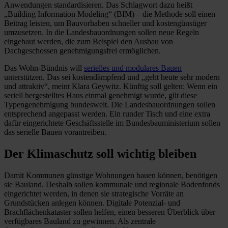
Anwendungen standardisieren. Das Schlagwort dazu heißt
„Building Information Modeling“ (BIM) – die Methode soll einen
Beitrag leisten, um Bauvorhaben schneller und kostengünstiger
umzusetzen. In die Landesbauordnungen sollen neue Regeln
eingebaut werden, die zum Beispiel den Ausbau von
Dachgeschossen genehmigungsfrei ermöglichen.
Das Wohn-Bündnis will
serielles und modulares Bauen
unterstützen. Das sei kostendämpfend und „geht heute sehr modern
und attraktiv“, meint Klara Geywitz. Künftig soll gelten: Wenn ein
seriell hergestelltes Haus einmal genehmigt wurde, gilt diese
Typengenehmigung bundesweit. Die Landesbauordnungen sollen
entsprechend angepasst werden. Ein runder Tisch und eine extra
dafür eingerichtete Geschäftsstelle im Bundesbauministerium sollen
das serielle Bauen vorantreiben.
Der Klimaschutz soll wichtig bleiben
Damit Kommunen günstige Wohnungen bauen können, benötigen
sie Bauland. Deshalb sollen kommunale und regionale Bodenfonds
eingerichtet werden, in denen sie strategische Vorräte an
Grundstücken anlegen können. Digitale Potenzial- und
Brachflächenkataster sollen helfen, einen besseren Überblick über
verfügbares Bauland zu gewinnen. Als zentrale