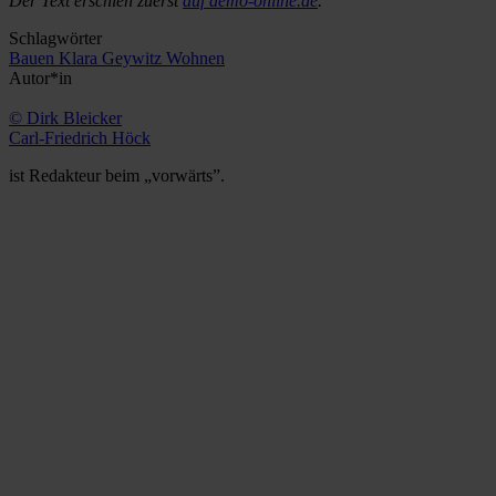
Der Text erschien zuerst
auf demo-online.de
.
Schlagwörter
Bauen
Klara Geywitz
Wohnen
Autor*in
© Dirk Bleicker
Carl-Friedrich Höck
ist Redakteur beim „vorwärts”.