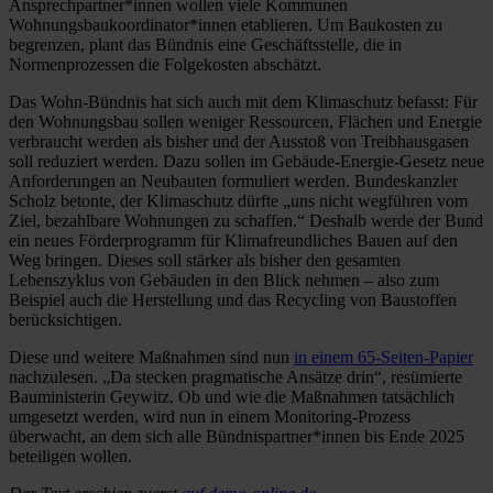
Ansprechpartner*innen wollen viele Kommunen
Wohnungsbaukoordinator*innen etablieren. Um Baukosten zu
begrenzen, plant das Bündnis eine Geschäftsstelle, die in
Normenprozessen die Folgekosten abschätzt.
Das Wohn-Bündnis hat sich auch mit dem Klimaschutz befasst: Für
den Wohnungsbau sollen weniger Ressourcen, Flächen und Energie
verbraucht werden als bisher und der Ausstoß von Treibhausgasen
soll reduziert werden. Dazu sollen im Gebäude-Energie-Gesetz neue
Anforderungen an Neubauten formuliert werden. Bundeskanzler
Scholz betonte, der Klimaschutz dürfte „uns nicht wegführen vom
Ziel, bezahlbare Wohnungen zu schaffen.“ Deshalb werde der Bund
ein neues Förderprogramm für Klimafreundliches Bauen auf den
Weg bringen. Dieses soll stärker als bisher den gesamten
Lebenszyklus von Gebäuden in den Blick nehmen – also zum
Beispiel auch die Herstellung und das Recycling von Baustoffen
berücksichtigen.
Diese und weitere Maßnahmen sind nun
in einem 65-Seiten-Papier
nachzulesen. „Da stecken pragmatische Ansätze drin“, resümierte
Bauministerin Geywitz. Ob und wie die Maßnahmen tatsächlich
umgesetzt werden, wird nun in einem Monitoring-Prozess
überwacht, an dem sich alle Bündnispartner*innen bis Ende 2025
beteiligen wollen.