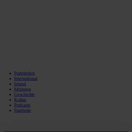
Parteileben
International
Inland
Meinung
Geschichte
Kultur
Podcasts
Startseite