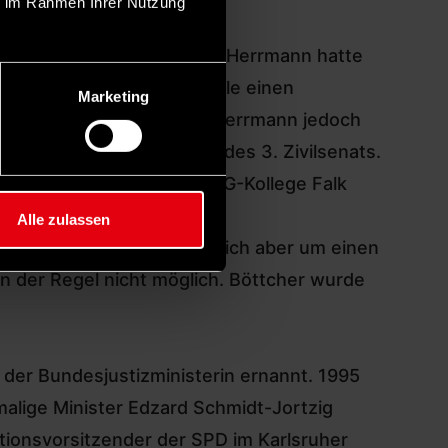
ie im Rahmen Ihrer Nutzung
bände protestiert hatten. Herrmann hatte
ter Druck gesetzt, sie solle einen
Marketing
Jahr später stand Ulrich Herrmann jedoch
 er Vorsitzender Richter des 3. Zivilsenats.
t worden, während ihr OLG-Kollege Falk
Letztlich entschied das
Alle zulassen
nauslese gelte. Weil es sich aber um einen
in der Regel nicht möglich. Böttcher wurde
der Bundesjustizministerin ernannt. 1995
malige Minister Edzard Schmidt-Jortzig
aktionsvorsitzender der SPD im Karlsruher