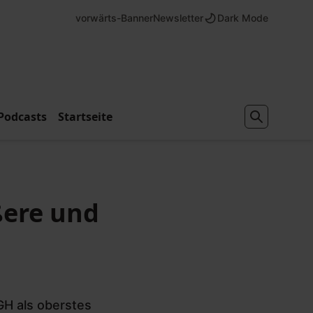
vorwärts-Banner
Newsletter
Dark Mode
Podcasts
Startseite
ßere und
GH als oberstes