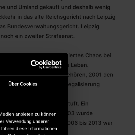
ruhe und Umland gekauft und deshalb wenig
kkehr in das alte Reichsgericht nach Leipzig
 das Bundesverwaltungsgericht. Leipzig
 noch ein zweiter Strafsenat.
ruck, dass es
so ein politisiertes Chaos
bei
findet schon das blühende Leben.
*innen des Bundestags angehören, 2001 den
fG-Vorlage zur Cannabis-Legalisierung
Über Cookies
ls „nicht geeignet“ eingestuft. Ein
ovics Amtsantritt. Doch 2003 wurde
 Medien anbieten zu können
hrer Verwendung unserer
nzrecht zugewiesen. Von 2006 bis 2013 war
 führen diese Informationen