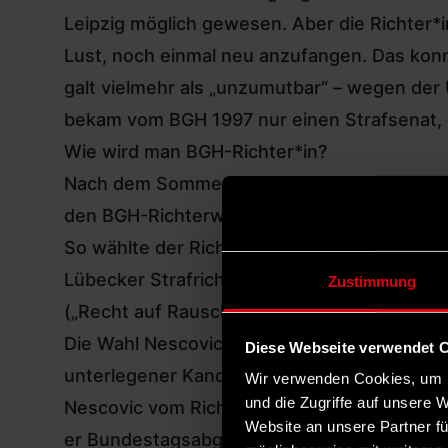
Leipzig möglich gewesen. Aber die Richter
Lust, noch einmal neu anzufangen. Das konnt
galt vielmehr als „unzumutbar“ – wegen der 
bekam vom BGH 1997 nur einen Strafsenat, de
Wie wird man BGH-Richter*in?
Nach dem Sommer 2025 mit der zunächst ge
den BGH-Richterwahlen nicht gibt. Aber ma
So wählte der Richterwahlausschuss, dem d
Lübecker Strafrichter Wolfgang Nescovic z
Zustimmung
(„Recht auf Rausch“) bekannt geworden.
Die Wahl Nescovics sorgte für Proteste in de
Diese Webseite verwendet 
unterlegener Kandidat erhob eine Konkurren
Wir verwenden Cookies, um I
und die Zugriffe auf unsere 
Nescovic vom Richterwahlausschuss erneut 
Website an unsere Partner fü
er Bundestagsabgeordneter der Linken.