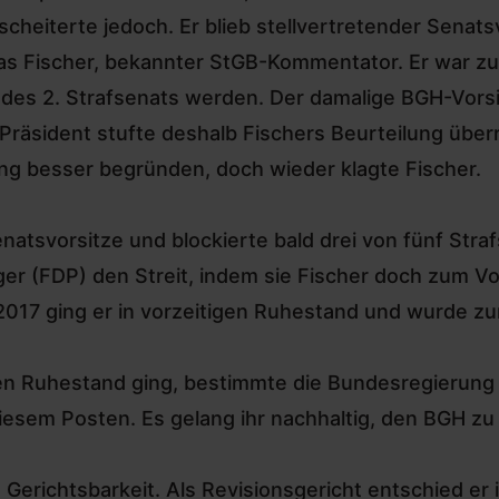
cheiterte jedoch. Er blieb stellvertretender Senats
as Fischer, bekannter StGB-Kommentator. Er war zu
r des 2. Strafsenats werden. Der damalige BGH-Vorsi
er Präsident stufte deshalb Fischers Beurteilung üb
ung besser begründen, doch wieder klagte Fischer.
atsvorsitze und blockierte bald drei von fünf Stra
er (FDP) den Streit, indem sie Fischer doch zum V
 2017 ging er in vorzeitigen Ruhestand und wurde z
en Ruhestand ging, bestimmte die Bundesregierung 
diesem Posten. Es gelang ihr nachhaltig, den BGH zu
 Gerichtsbarkeit. Als Revisionsgericht entschied er 