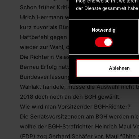
möglicherweise mit weiteren
Schon früher Kritik an Richterwahlen
der Dienste gesammelt habe
Ulrich Herrmann wurde 2002 vom Richterwah
Einwilligungsauswahl
kurz zuvor als Büroleiter des Brandenburger 
Notwendig
Haftbefehl gegen einen Mann aufheben, der 
wieder zur Wahl, die Verbände protestierten
Die Richterin Valeska Böttcher vom OLG Cel
Bernau Erfolg hatte. Böttcher klagte gegen 
Ablehnen
Bundesverfassungsgericht 2016, dass zwar a
Wahlakt handele, müsse die Auswahl nicht be
2018 doch noch an den BGH gewählt.
Wie wird man Vorsitzender BGH-Richter?
Die Senatsvorsitzenden am BGH werden nich
wollte der BGH-Strafrichter Heinrich Maul V
(FDP) zog Gerhard Schäfer vor. Maul fühlte s