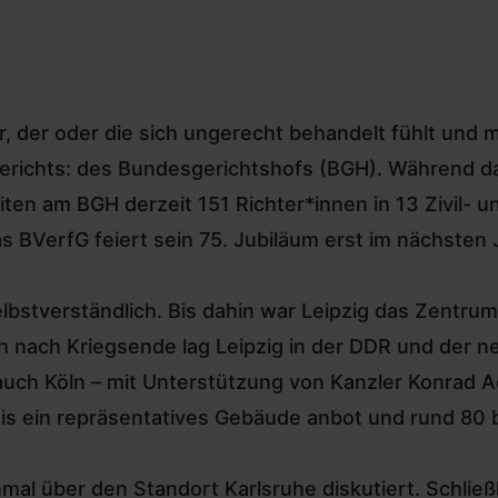
r, der oder die sich ungerecht behandelt fühlt und
n Gerichts: des Bundesgerichtshofs (BGH). Während
ten am BGH derzeit 151 Richter*innen in 13 Zivil- u
s BVerfG feiert sein 75. Jubiläum erst im nächsten 
selbstverständlich. Bis dahin war Leipzig das Zentr
ch nach Kriegsende lag Leipzig in der DDR und der 
auch Köln – mit Unterstützung von Kanzler Konrad A
ais ein repräsentatives Gebäude anbot und rund 80
al über den Standort Karlsruhe diskutiert. Schlie