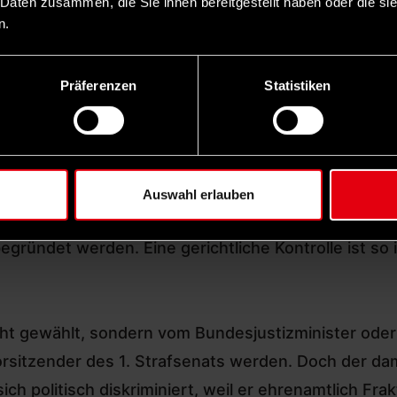
 Daten zusammen, die Sie ihnen bereitgestellt haben oder die s
n.
lausschuss nicht gewählt, weil mehrere Richterver
Justizminister Kurt Schelter (CDU) eine Richterin un
Präferenzen
Statistiken
von einem CDU-Parteifreund verteidigt wurde. Ein 
 erneut, doch Herrmann wurde gewählt. Seit 2015 ist
le war 2015 vom Richterwahlausschuss nicht gewähl
Bernaus Wahl, weil sie bessere Beurteilungen habe. 
Auswahl erlauben
uch im Richterwahlausschuss das Prinzip der Beste
gründet werden. Eine gerichtliche Kontrolle ist so 
t gewählt, sondern vom Bundesjustizminister oder 
orsitzender des 1. Strafsenats werden. Doch der da
ich politisch diskriminiert, weil er ehrenamtlich Fr