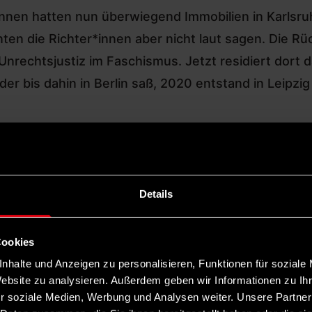
*innen hatten nun überwiegend Immobilien in Karls
en die Richter*innen aber nicht laut sagen. Die Rüc
Unrechtsjustiz im Faschismus. Jetzt residiert dort
r bis dahin in Berlin saß, 2020 entstand in Leipzig
scheiterten BVerfG-Richterwahl
entstand der Eind
n muss nur zwei bis drei Dekaden zurückgehen und 
ie 16 Landesjustizminister*innen und 16 Vertreter
um BGH-Richter. Nescovic war 1996 durch eine BVer
Details
r Justiz, denn der BGH-Präsidialrat hatte Nescovic a
Cookies
tenklage und verhinderte damit ein Jahr lang Nesc
nhalte und Anzeigen zu personalisieren, Funktionen für soziale
Website zu analysieren. Außerdem geben wir Informationen zu I
gewählt. Neskovic wurde einem Senat für Insolve
r soziale Medien, Werbung und Analysen weiter. Unsere Partner